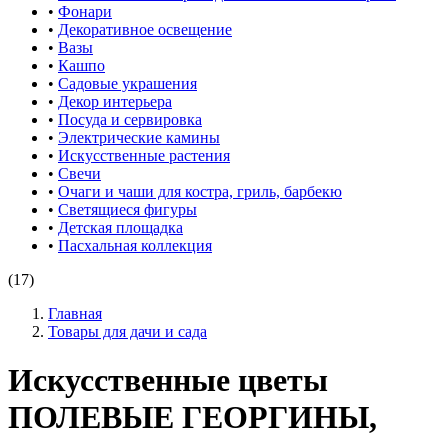
•
Фонари
•
Декоративное освещение
•
Вазы
•
Кашпо
•
Садовые украшения
•
Декор интерьера
•
Посуда и сервировка
•
Электрические камины
•
Искусственные растения
•
Свечи
•
Очаги и чаши для костра, гриль, барбекю
•
Светящиеся фигуры
•
Детская площадка
•
Пасхальная коллекция
(17)
Главная
Товары для дачи и сада
Искусственные цветы
ПОЛЕВЫЕ ГЕОРГИНЫ,