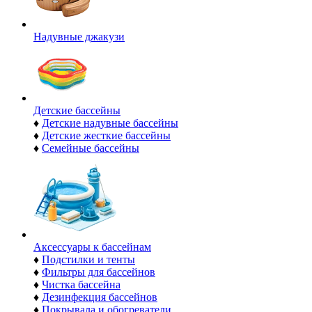
Надувные джакузи
Детские бассейны
♦
Детские надувные бассейны
♦
Детские жесткие бассейны
♦
Семейные бассейны
Аксессуары к бассейнам
♦
Подстилки и тенты
♦
Фильтры для бассейнов
♦
Чистка бассейна
♦
Дезинфекция бассейнов
♦
Покрывала и обогреватели