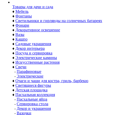
Товары для дачи и сада
♦
Мебель
♦
Фонтаны
♦
Светильники и гирлянды на солнечных батареях
♦
Фонари
♦
Декоративное освещение
♦
Вазы
♦
Кашпо
♦
Садовые украшения
♦
Декор интерьера
♦
Посуда и сервировка
♦
Электрические камины
♦
Искусственные растения
♦
Свечи
-
Парафиновые
-
Электрические
♦
Очаги и чаши для костра, гриль, барбекю
♦
Светящиеся фигуры
♦
Детская площадка
♦
Пасхальная коллекция
-
Пасхальные яйца
-
Сервировка стола
-
Декор и украшения
-
Вазочки