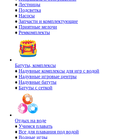
♦
Лестницы
♦
Подсветка
♦
Насосы
♦
Запчасти и комплектующие
♦
Приятные мелочи
♦
Ремкомплекты
Батуты, комплексы
♦
Надувные комплексы для игр с водой
♦
Надувные игровые центры
♦
Надувные батуты
♦
Батуты с сеткой
Отдых на воде
♦
Учимся плавать
♦
Все для плавания под водой
♦
Водные игры