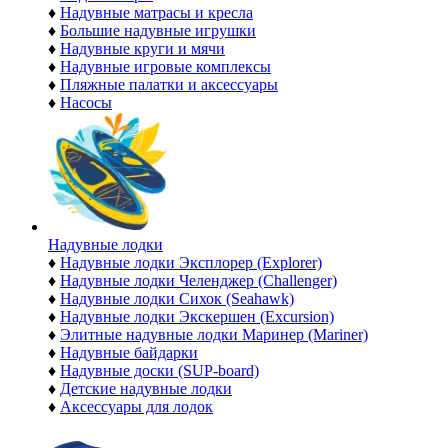
♦
Надувные матрасы и кресла
♦
Большие надувные игрушки
♦
Надувные круги и мячи
♦
Надувные игровые комплексы
♦
Пляжные палатки и аксессуары
♦
Насосы
Надувные лодки
♦
Надувные лодки Эксплорер (Explorer)
♦
Надувные лодки Челенджер (Challenger)
♦
Надувные лодки Сихок (Seahawk)
♦
Надувные лодки Экскершен (Excursion)
♦
Элитные надувные лодки Маринер (Mariner)
♦
Надувные байдарки
♦
Надувные доски (SUP-board)
♦
Детские надувные лодки
♦
Аксессуары для лодок