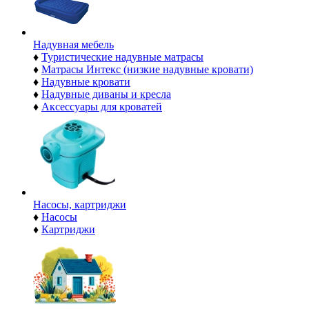
Надувная мебель
♦
Туристические надувные матрасы
♦
Матрасы Интекс (низкие надувные кровати)
♦
Надувные кровати
♦
Надувные диваны и кресла
♦
Аксессуары для кроватей
Насосы, картриджи
♦
Насосы
♦
Картриджи