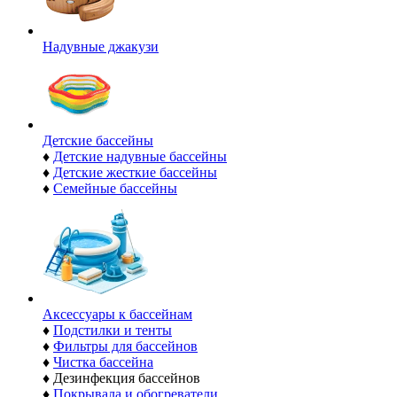
Надувные джакузи
Детские бассейны
♦
Детские надувные бассейны
♦
Детские жесткие бассейны
♦
Семейные бассейны
Аксессуары к бассейнам
♦
Подстилки и тенты
♦
Фильтры для бассейнов
♦
Чистка бассейна
♦
Дезинфекция бассейнов
♦
Покрывала и обогреватели