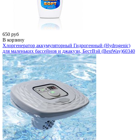
650 руб
В корзину
Хлоргенератор аккумуляторный Гидрогенный (Hydrogenic)
для маленьких бассейнов и джакузи, БестВэй (BestWay)
60340