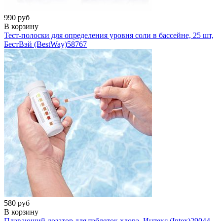
990 руб
В корзину
Тест-полоски для определения уровня соли в бассейне, 25 шт,
БестВэй (BestWay)
58767
580 руб
В корзину
Плавающий дозатор для таблеток хлора, Интекс (Intex)
29044