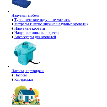
Надувная мебель
♦
Туристические надувные матрасы
♦
Матрасы Интекс (низкие надувные кровати)
♦
Надувные кровати
♦
Надувные диваны и кресла
♦
Аксессуары для кроватей
Насосы, картриджи
♦
Насосы
♦
Картриджи