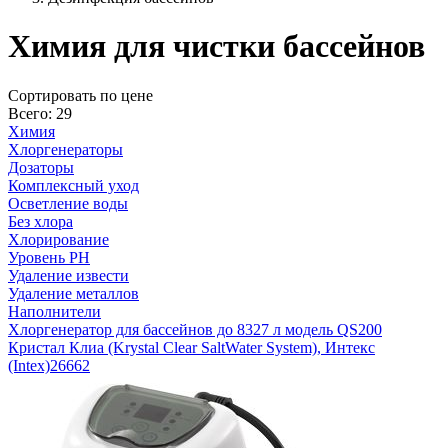
Химия для чистки бассейнов
Cортировать по цене
Всего: 29
Химия
Хлоргенераторы
Дозаторы
Комплексный уход
Осветление воды
Без хлора
Хлорирование
Уровень PH
Удаление извести
Удаление металлов
Наполнители
Хлоргенератор для бассейнов до 8327 л модель QS200
Кристал Клиа (Krystal Clear SaltWater System), Интекс
(Intex)
26662