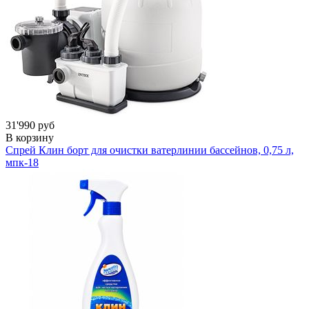
31'990 руб
В корзину
Спрей Клин борт для очистки ватерлинии бассейнов, 0,75 л,
мпк-18