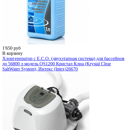
1'650 руб
В корзину
Хлоргенератор с E.C.O. (двухэтапная система) для бассейнов
до 56800 л модель QS1200 Кристал Клиа (Krystal Clear
SaltWater System), Интекс (Intex)
26670