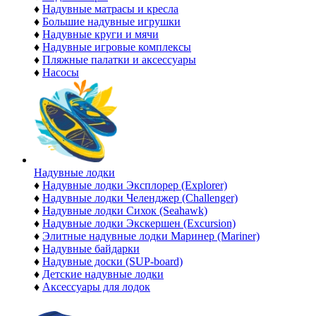
♦
Надувные матрасы и кресла
♦
Большие надувные игрушки
♦
Надувные круги и мячи
♦
Надувные игровые комплексы
♦
Пляжные палатки и аксессуары
♦
Насосы
Надувные лодки
♦
Надувные лодки Эксплорер (Explorer)
♦
Надувные лодки Челенджер (Challenger)
♦
Надувные лодки Сихок (Seahawk)
♦
Надувные лодки Экскершен (Excursion)
♦
Элитные надувные лодки Маринер (Mariner)
♦
Надувные байдарки
♦
Надувные доски (SUP-board)
♦
Детские надувные лодки
♦
Аксессуары для лодок