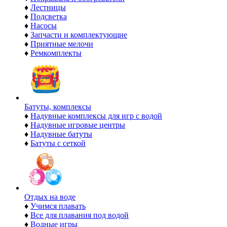
♦
Лестницы
♦
Подсветка
♦
Насосы
♦
Запчасти и комплектующие
♦
Приятные мелочи
♦
Ремкомплекты
Батуты, комплексы
♦
Надувные комплексы для игр с водой
♦
Надувные игровые центры
♦
Надувные батуты
♦
Батуты с сеткой
Отдых на воде
♦
Учимся плавать
♦
Все для плавания под водой
♦
Водные игры