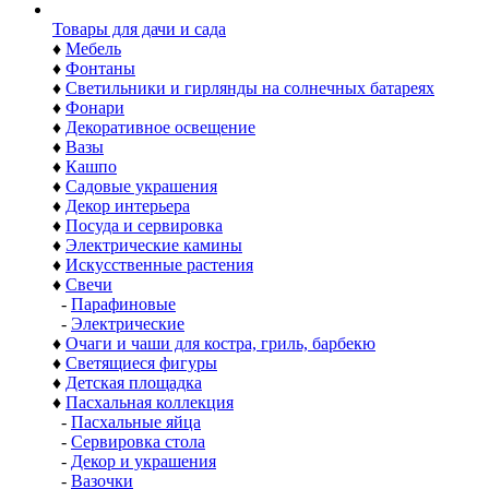
Товары для дачи и сада
♦
Мебель
♦
Фонтаны
♦
Светильники и гирлянды на солнечных батареях
♦
Фонари
♦
Декоративное освещение
♦
Вазы
♦
Кашпо
♦
Садовые украшения
♦
Декор интерьера
♦
Посуда и сервировка
♦
Электрические камины
♦
Искусственные растения
♦
Свечи
-
Парафиновые
-
Электрические
♦
Очаги и чаши для костра, гриль, барбекю
♦
Светящиеся фигуры
♦
Детская площадка
♦
Пасхальная коллекция
-
Пасхальные яйца
-
Сервировка стола
-
Декор и украшения
-
Вазочки