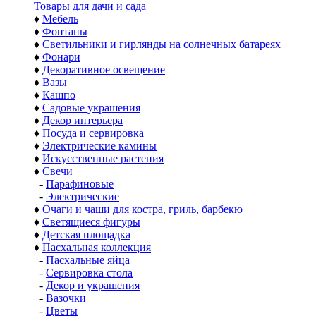
Товары для дачи и сада
♦
Мебель
♦
Фонтаны
♦
Светильники и гирлянды на солнечных батареях
♦
Фонари
♦
Декоративное освещение
♦
Вазы
♦
Кашпо
♦
Садовые украшения
♦
Декор интерьера
♦
Посуда и сервировка
♦
Электрические камины
♦
Искусственные растения
♦
Свечи
-
Парафиновые
-
Электрические
♦
Очаги и чаши для костра, гриль, барбекю
♦
Светящиеся фигуры
♦
Детская площадка
♦
Пасхальная коллекция
-
Пасхальные яйца
-
Сервировка стола
-
Декор и украшения
-
Вазочки
-
Цветы