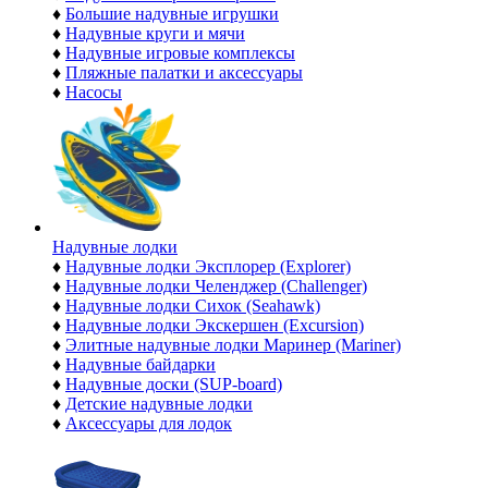
♦
Большие надувные игрушки
♦
Надувные круги и мячи
♦
Надувные игровые комплексы
♦
Пляжные палатки и аксессуары
♦
Насосы
Надувные лодки
♦
Надувные лодки Эксплорер (Explorer)
♦
Надувные лодки Челенджер (Challenger)
♦
Надувные лодки Сихок (Seahawk)
♦
Надувные лодки Экскершен (Excursion)
♦
Элитные надувные лодки Маринер (Mariner)
♦
Надувные байдарки
♦
Надувные доски (SUP-board)
♦
Детские надувные лодки
♦
Аксессуары для лодок