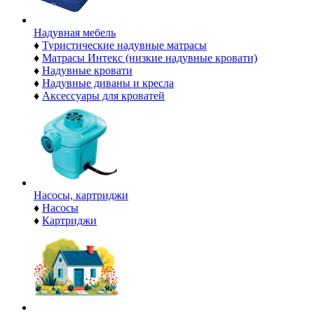
Надувная мебель
♦
Туристические надувные матрасы
♦
Матрасы Интекс (низкие надувные кровати)
♦
Надувные кровати
♦
Надувные диваны и кресла
♦
Аксессуары для кроватей
Насосы, картриджи
♦
Насосы
♦
Картриджи