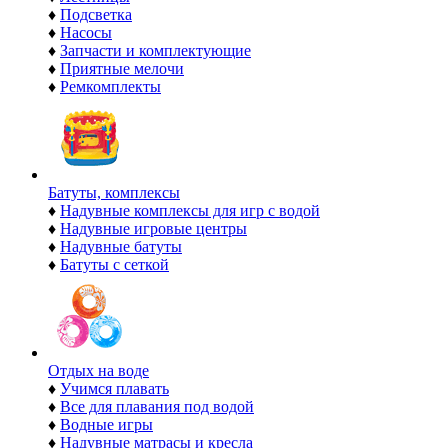
♦
Подсветка
♦
Насосы
♦
Запчасти и комплектующие
♦
Приятные мелочи
♦
Ремкомплекты
Батуты, комплексы
♦
Надувные комплексы для игр с водой
♦
Надувные игровые центры
♦
Надувные батуты
♦
Батуты с сеткой
Отдых на воде
♦
Учимся плавать
♦
Все для плавания под водой
♦
Водные игры
♦
Надувные матрасы и кресла