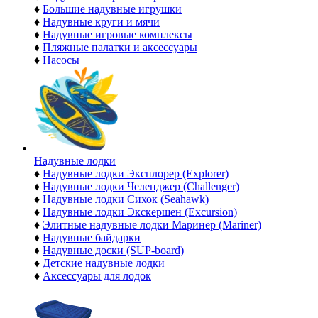
♦
Большие надувные игрушки
♦
Надувные круги и мячи
♦
Надувные игровые комплексы
♦
Пляжные палатки и аксессуары
♦
Насосы
Надувные лодки
♦
Надувные лодки Эксплорер (Explorer)
♦
Надувные лодки Челенджер (Challenger)
♦
Надувные лодки Сихок (Seahawk)
♦
Надувные лодки Экскершен (Excursion)
♦
Элитные надувные лодки Маринер (Mariner)
♦
Надувные байдарки
♦
Надувные доски (SUP-board)
♦
Детские надувные лодки
♦
Аксессуары для лодок