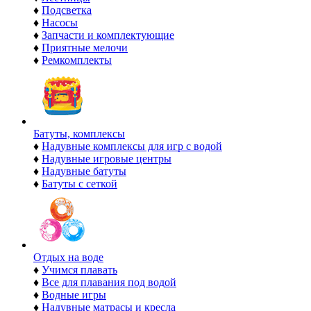
♦
Подсветка
♦
Насосы
♦
Запчасти и комплектующие
♦
Приятные мелочи
♦
Ремкомплекты
Батуты, комплексы
♦
Надувные комплексы для игр с водой
♦
Надувные игровые центры
♦
Надувные батуты
♦
Батуты с сеткой
Отдых на воде
♦
Учимся плавать
♦
Все для плавания под водой
♦
Водные игры
♦
Надувные матрасы и кресла