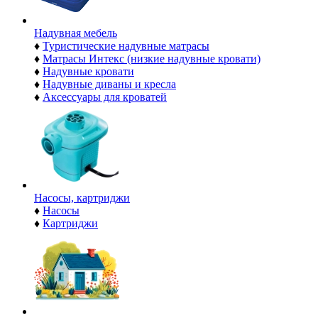
Надувная мебель
♦
Туристические надувные матрасы
♦
Матрасы Интекс (низкие надувные кровати)
♦
Надувные кровати
♦
Надувные диваны и кресла
♦
Аксессуары для кроватей
Насосы, картриджи
♦
Насосы
♦
Картриджи