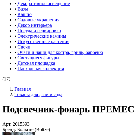
•
Декоративное освещение
•
Вазы
•
Кашпо
•
Садовые украшения
•
Декор интерьера
•
Посуда и сервировка
•
Электрические камины
•
Искусственные растения
•
Свечи
•
Очаги и чаши для костра, гриль, барбекю
•
Светящиеся фигуры
•
Детская площадка
•
Пасхальная коллекция
(17)
Главная
Товары для дачи и сада
Подсвечник-фонарь ПРЕМЕССА
Арт.
2015393
Бренд:
Больтце (Boltze)