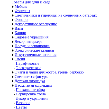
Товары для дачи и сада
♦
Мебель
♦
Фонтаны
♦
Светильники и гирлянды на солнечных батареях
♦
Фонари
♦
Декоративное освещение
♦
Вазы
♦
Кашпо
♦
Садовые украшения
♦
Декор интерьера
♦
Посуда и сервировка
♦
Электрические камины
♦
Искусственные растения
♦
Свечи
-
Парафиновые
-
Электрические
♦
Очаги и чаши для костра, гриль, барбекю
♦
Светящиеся фигуры
♦
Детская площадка
♦
Пасхальная коллекция
-
Пасхальные яйца
-
Сервировка стола
-
Декор и украшения
-
Вазочки
-
Цветы