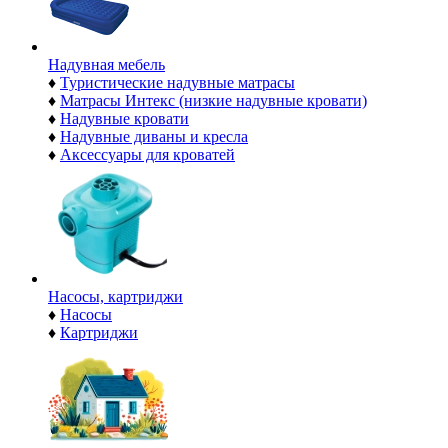
Надувная мебель
♦
Туристические надувные матрасы
♦
Матрасы Интекс (низкие надувные кровати)
♦
Надувные кровати
♦
Надувные диваны и кресла
♦
Аксессуары для кроватей
Насосы, картриджи
♦
Насосы
♦
Картриджи