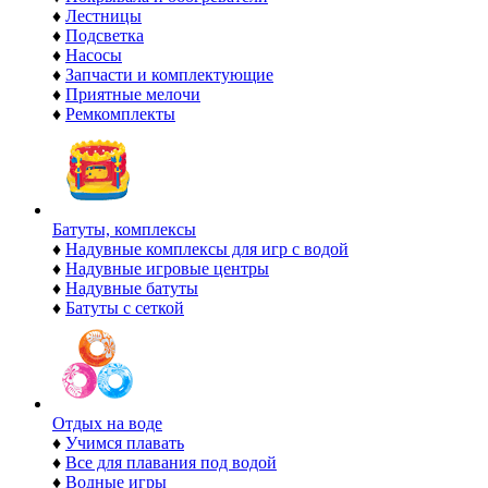
♦
Лестницы
♦
Подсветка
♦
Насосы
♦
Запчасти и комплектующие
♦
Приятные мелочи
♦
Ремкомплекты
Батуты, комплексы
♦
Надувные комплексы для игр с водой
♦
Надувные игровые центры
♦
Надувные батуты
♦
Батуты с сеткой
Отдых на воде
♦
Учимся плавать
♦
Все для плавания под водой
♦
Водные игры