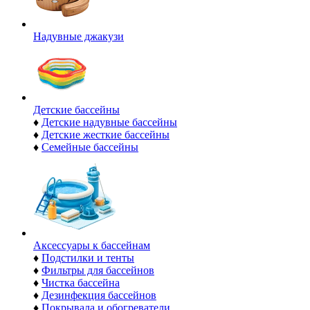
Надувные джакузи
Детские бассейны
♦
Детские надувные бассейны
♦
Детские жесткие бассейны
♦
Семейные бассейны
Аксессуары к бассейнам
♦
Подстилки и тенты
♦
Фильтры для бассейнов
♦
Чистка бассейна
♦
Дезинфекция бассейнов
♦
Покрывала и обогреватели