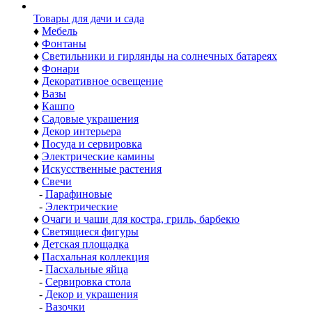
Товары для дачи и сада
♦
Мебель
♦
Фонтаны
♦
Светильники и гирлянды на солнечных батареях
♦
Фонари
♦
Декоративное освещение
♦
Вазы
♦
Кашпо
♦
Садовые украшения
♦
Декор интерьера
♦
Посуда и сервировка
♦
Электрические камины
♦
Искусственные растения
♦
Свечи
-
Парафиновые
-
Электрические
♦
Очаги и чаши для костра, гриль, барбекю
♦
Светящиеся фигуры
♦
Детская площадка
♦
Пасхальная коллекция
-
Пасхальные яйца
-
Сервировка стола
-
Декор и украшения
-
Вазочки