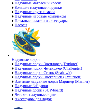
♦
Надувные матрасы и кресла
♦
Большие надувные игрушки
♦
Надувные круги и мячи
♦
Надувные игровые комплексы
♦
Пляжные палатки и аксессуары
♦
Насосы
Надувные лодки
♦
Надувные лодки Эксплорер (Explorer)
♦
Надувные лодки Челенджер (Challenger)
♦
Надувные лодки Сихок (Seahawk)
♦
Надувные лодки Экскершен (Excursion)
♦
Элитные надувные лодки Маринер (Mariner)
♦
Надувные байдарки
♦
Надувные доски (SUP-board)
♦
Детские надувные лодки
♦
Аксессуары для лодок