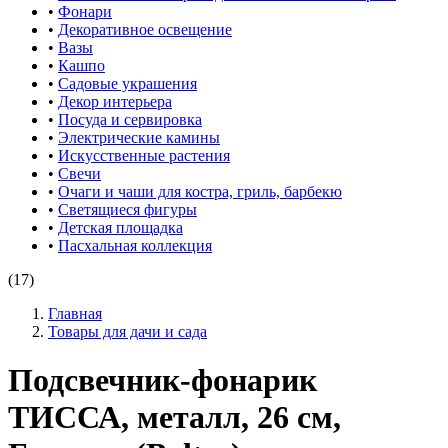
•
Фонари
•
Декоративное освещение
•
Вазы
•
Кашпо
•
Садовые украшения
•
Декор интерьера
•
Посуда и сервировка
•
Электрические камины
•
Искусственные растения
•
Свечи
•
Очаги и чаши для костра, гриль, барбекю
•
Светящиеся фигуры
•
Детская площадка
•
Пасхальная коллекция
(17)
Главная
Товары для дачи и сада
Подсвечник-фонарик
ТИССА, металл, 26 см,