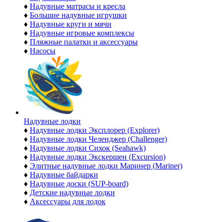
♦
Надувные матрасы и кресла
♦
Большие надувные игрушки
♦
Надувные круги и мячи
♦
Надувные игровые комплексы
♦
Пляжные палатки и аксессуары
♦
Насосы
Надувные лодки
♦
Надувные лодки Эксплорер (Explorer)
♦
Надувные лодки Челенджер (Challenger)
♦
Надувные лодки Сихок (Seahawk)
♦
Надувные лодки Экскершен (Excursion)
♦
Элитные надувные лодки Маринер (Mariner)
♦
Надувные байдарки
♦
Надувные доски (SUP-board)
♦
Детские надувные лодки
♦
Аксессуары для лодок