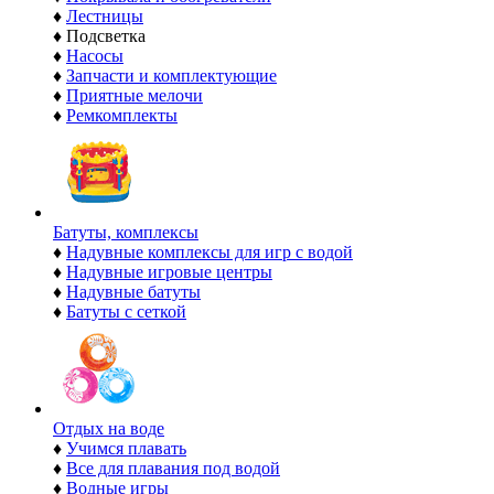
♦
Лестницы
♦
Подсветка
♦
Насосы
♦
Запчасти и комплектующие
♦
Приятные мелочи
♦
Ремкомплекты
Батуты, комплексы
♦
Надувные комплексы для игр с водой
♦
Надувные игровые центры
♦
Надувные батуты
♦
Батуты с сеткой
Отдых на воде
♦
Учимся плавать
♦
Все для плавания под водой
♦
Водные игры