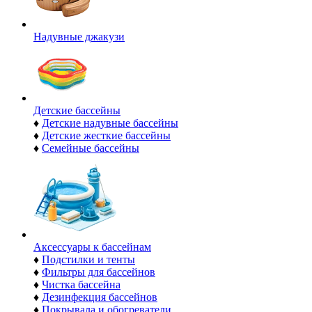
Надувные джакузи
Детские бассейны
♦
Детские надувные бассейны
♦
Детские жесткие бассейны
♦
Семейные бассейны
Аксессуары к бассейнам
♦
Подстилки и тенты
♦
Фильтры для бассейнов
♦
Чистка бассейна
♦
Дезинфекция бассейнов
♦
Покрывала и обогреватели