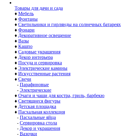
Товары для дачи и сада
♦
Мебель
♦
Фонтаны
♦
Светильники и гирлянды на солнечных батареях
♦
Фонари
♦
Декоративное освещение
♦
Вазы
♦
Кашпо
♦
Садовые украшения
♦
Декор интерьера
♦
Посуда и сервировка
♦
Электрические камины
♦
Искусственные растения
♦
Свечи
-
Парафиновые
-
Электрические
♦
Очаги и чаши для костра, гриль, барбекю
♦
Светящиеся фигуры
♦
Детская площадка
♦
Пасхальная коллекция
-
Пасхальные яйца
-
Сервировка стола
-
Декор и украшения
-
Вазочки