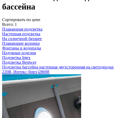
бассейна
Cортировать по цене
Всего: 1
Плавающая подсветка
Настенная подсветка
На солнечной батарее
Плавающие колонки
Фонтаны и водопады
Надувные изделия
Подсветка Intex
Подсветка Bestway
Подсветка бассейна настенная двухсторонняя на светодиодах
220В, Интекс (Intex)
28698