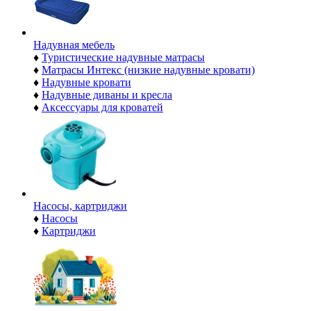
Надувная мебель
♦
Туристические надувные матрасы
♦
Матрасы Интекс (низкие надувные кровати)
♦
Надувные кровати
♦
Надувные диваны и кресла
♦
Аксессуары для кроватей
Насосы, картриджи
♦
Насосы
♦
Картриджи