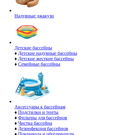
Надувные джакузи
Детские бассейны
♦
Детские надувные бассейны
♦
Детские жесткие бассейны
♦
Семейные бассейны
Аксессуары к бассейнам
♦
Подстилки и тенты
♦
Фильтры для бассейнов
♦
Чистка бассейна
♦
Дезинфекция бассейнов
♦
Покрывала и обогреватели