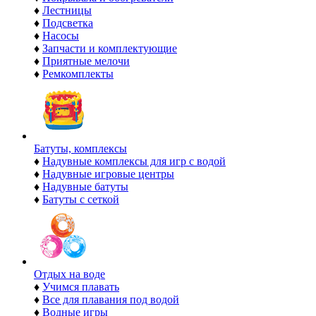
♦
Лестницы
♦
Подсветка
♦
Насосы
♦
Запчасти и комплектующие
♦
Приятные мелочи
♦
Ремкомплекты
Батуты, комплексы
♦
Надувные комплексы для игр с водой
♦
Надувные игровые центры
♦
Надувные батуты
♦
Батуты с сеткой
Отдых на воде
♦
Учимся плавать
♦
Все для плавания под водой
♦
Водные игры