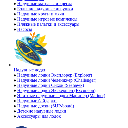
♦
Надувные матрасы и кресла
♦
Большие надувные игрушки
♦
Надувные круги и мячи
♦
Надувные игровые комплексы
♦
Пляжные палатки и аксессуары
♦
Насосы
Надувные лодки
♦
Надувные лодки Эксплорер (Explorer)
♦
Надувные лодки Челенджер (Challenger)
♦
Надувные лодки Сихок (Seahawk)
♦
Надувные лодки Экскершен (Excursion)
♦
Элитные надувные лодки Маринер (Mariner)
♦
Надувные байдарки
♦
Надувные доски (SUP-board)
♦
Детские надувные лодки
♦
Аксессуары для лодок