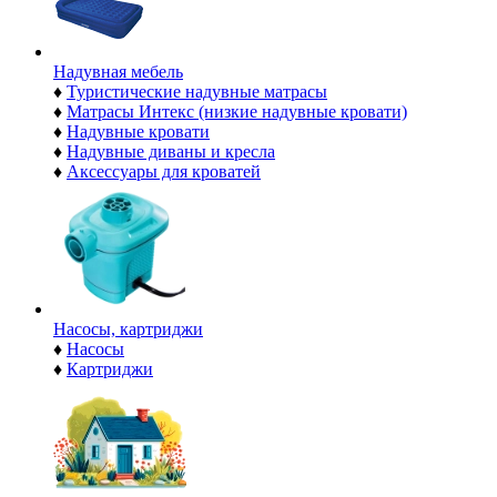
Надувная мебель
♦
Туристические надувные матрасы
♦
Матрасы Интекс (низкие надувные кровати)
♦
Надувные кровати
♦
Надувные диваны и кресла
♦
Аксессуары для кроватей
Насосы, картриджи
♦
Насосы
♦
Картриджи