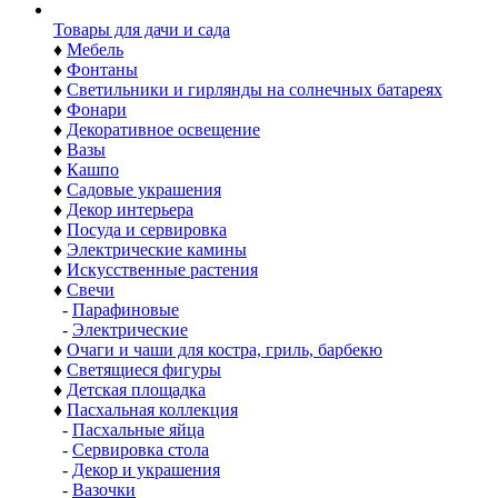
Товары для дачи и сада
♦
Мебель
♦
Фонтаны
♦
Светильники и гирлянды на солнечных батареях
♦
Фонари
♦
Декоративное освещение
♦
Вазы
♦
Кашпо
♦
Садовые украшения
♦
Декор интерьера
♦
Посуда и сервировка
♦
Электрические камины
♦
Искусственные растения
♦
Свечи
-
Парафиновые
-
Электрические
♦
Очаги и чаши для костра, гриль, барбекю
♦
Светящиеся фигуры
♦
Детская площадка
♦
Пасхальная коллекция
-
Пасхальные яйца
-
Сервировка стола
-
Декор и украшения
-
Вазочки