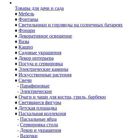
Товары для дачи и сада
♦
Мебель
♦
Фонтаны
♦
Светильники и гирлянды на солнечных батареях
♦
Фонари
♦
Декоративное освещение
♦
Вазы
♦
Кашпо
♦
Садовые украшения
♦
Декор интерьера
♦
Посуда и сервировка
♦
Электрические камины
♦
Искусственные растения
♦
Свечи
-
Парафиновые
-
Электрические
♦
Очаги и чаши для костра, гриль, барбекю
♦
Светящиеся фигуры
♦
Детская площадка
♦
Пасхальная коллекция
-
Пасхальные яйца
-
Сервировка стола
-
Декор и украшения
-
Вазочки