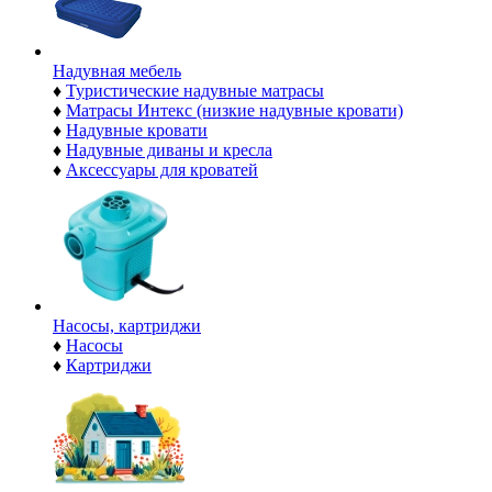
Надувная мебель
♦
Туристические надувные матрасы
♦
Матрасы Интекс (низкие надувные кровати)
♦
Надувные кровати
♦
Надувные диваны и кресла
♦
Аксессуары для кроватей
Насосы, картриджи
♦
Насосы
♦
Картриджи