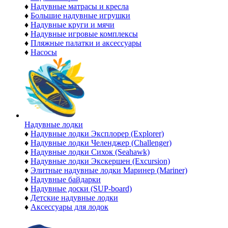
♦
Надувные матрасы и кресла
♦
Большие надувные игрушки
♦
Надувные круги и мячи
♦
Надувные игровые комплексы
♦
Пляжные палатки и аксессуары
♦
Насосы
Надувные лодки
♦
Надувные лодки Эксплорер (Explorer)
♦
Надувные лодки Челенджер (Challenger)
♦
Надувные лодки Сихок (Seahawk)
♦
Надувные лодки Экскершен (Excursion)
♦
Элитные надувные лодки Маринер (Mariner)
♦
Надувные байдарки
♦
Надувные доски (SUP-board)
♦
Детские надувные лодки
♦
Аксессуары для лодок