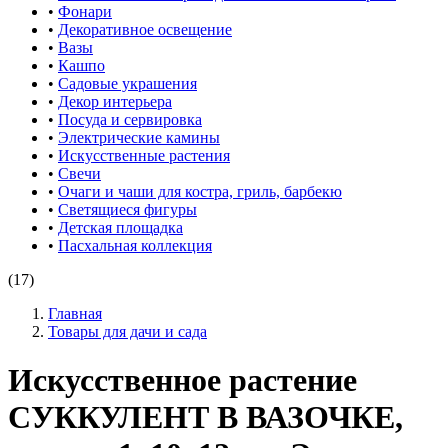
•
Фонари
•
Декоративное освещение
•
Вазы
•
Кашпо
•
Садовые украшения
•
Декор интерьера
•
Посуда и сервировка
•
Электрические камины
•
Искусственные растения
•
Свечи
•
Очаги и чаши для костра, гриль, барбекю
•
Светящиеся фигуры
•
Детская площадка
•
Пасхальная коллекция
(17)
Главная
Товары для дачи и сада
Искусственное растение
СУККУЛЕНТ В ВАЗОЧКЕ,