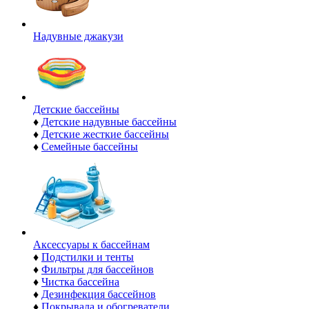
Надувные джакузи
Детские бассейны
♦
Детские надувные бассейны
♦
Детские жесткие бассейны
♦
Семейные бассейны
Аксессуары к бассейнам
♦
Подстилки и тенты
♦
Фильтры для бассейнов
♦
Чистка бассейна
♦
Дезинфекция бассейнов
♦
Покрывала и обогреватели