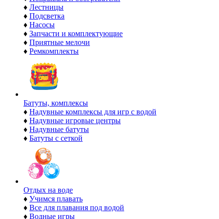
♦
Лестницы
♦
Подсветка
♦
Насосы
♦
Запчасти и комплектующие
♦
Приятные мелочи
♦
Ремкомплекты
Батуты, комплексы
♦
Надувные комплексы для игр с водой
♦
Надувные игровые центры
♦
Надувные батуты
♦
Батуты с сеткой
Отдых на воде
♦
Учимся плавать
♦
Все для плавания под водой
♦
Водные игры