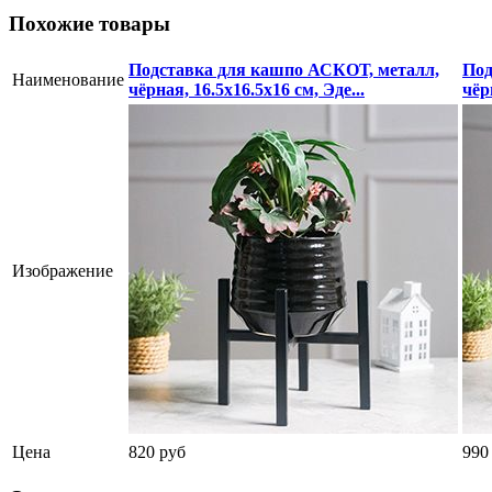
Похожие товары
Подставка для кашпо АСКОТ, металл,
Под
Наименование
чёрная, 16.5х16.5х16 см, Эде...
чёр
Изображение
Цена
820 руб
990