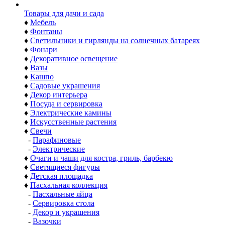
Товары для дачи и сада
♦
Мебель
♦
Фонтаны
♦
Светильники и гирлянды на солнечных батареях
♦
Фонари
♦
Декоративное освещение
♦
Вазы
♦
Кашпо
♦
Садовые украшения
♦
Декор интерьера
♦
Посуда и сервировка
♦
Электрические камины
♦
Искусственные растения
♦
Свечи
-
Парафиновые
-
Электрические
♦
Очаги и чаши для костра, гриль, барбекю
♦
Светящиеся фигуры
♦
Детская площадка
♦
Пасхальная коллекция
-
Пасхальные яйца
-
Сервировка стола
-
Декор и украшения
-
Вазочки