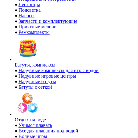
♦
Лестницы
♦
Подсветка
♦
Насосы
♦
Запчасти и комплектующие
♦
Приятные мелочи
♦
Ремкомплекты
Батуты, комплексы
♦
Надувные комплексы для игр с водой
♦
Надувные игровые центры
♦
Надувные батуты
♦
Батуты с сеткой
Отдых на воде
♦
Учимся плавать
♦
Все для плавания под водой
♦
Водные игры