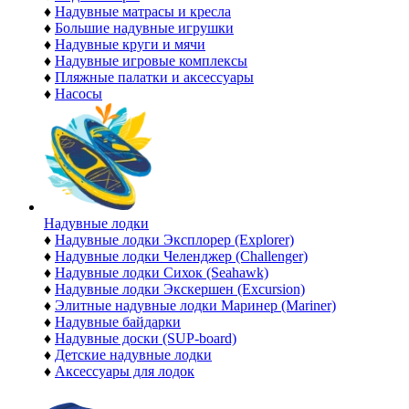
♦
Надувные матрасы и кресла
♦
Большие надувные игрушки
♦
Надувные круги и мячи
♦
Надувные игровые комплексы
♦
Пляжные палатки и аксессуары
♦
Насосы
Надувные лодки
♦
Надувные лодки Эксплорер (Explorer)
♦
Надувные лодки Челенджер (Challenger)
♦
Надувные лодки Сихок (Seahawk)
♦
Надувные лодки Экскершен (Excursion)
♦
Элитные надувные лодки Маринер (Mariner)
♦
Надувные байдарки
♦
Надувные доски (SUP-board)
♦
Детские надувные лодки
♦
Аксессуары для лодок