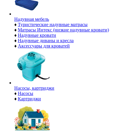
Надувная мебель
♦
Туристические надувные матрасы
♦
Матрасы Интекс (низкие надувные кровати)
♦
Надувные кровати
♦
Надувные диваны и кресла
♦
Аксессуары для кроватей
Насосы, картриджи
♦
Насосы
♦
Картриджи