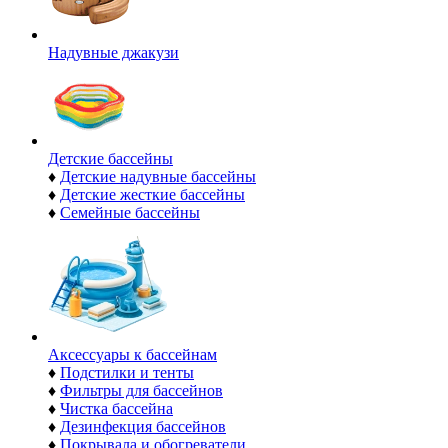
Надувные джакузи
Детские бассейны
♦
Детские надувные бассейны
♦
Детские жесткие бассейны
♦
Семейные бассейны
Аксессуары к бассейнам
♦
Подстилки и тенты
♦
Фильтры для бассейнов
♦
Чистка бассейна
♦
Дезинфекция бассейнов
♦
Покрывала и обогреватели