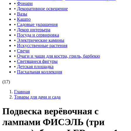
•
Фонари
•
Декоративное освещение
•
Вазы
•
Кашпо
•
Садовые украшения
•
Декор интерьера
•
Посуда и сервировка
•
Электрические камины
•
Искусственные растения
•
Свечи
•
Очаги и чаши для костра, гриль, барбекю
•
Светящиеся фигуры
•
Детская площадка
•
Пасхальная коллекция
(17)
Главная
Товары для дачи и сада
Подвеска верёвочная с
лампами ФИСЭЛЬ (три