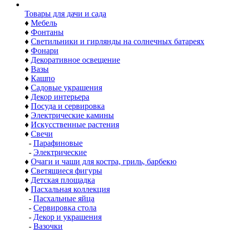
Товары для дачи и сада
♦
Мебель
♦
Фонтаны
♦
Светильники и гирлянды на солнечных батареях
♦
Фонари
♦
Декоративное освещение
♦
Вазы
♦
Кашпо
♦
Садовые украшения
♦
Декор интерьера
♦
Посуда и сервировка
♦
Электрические камины
♦
Искусственные растения
♦
Свечи
-
Парафиновые
-
Электрические
♦
Очаги и чаши для костра, гриль, барбекю
♦
Светящиеся фигуры
♦
Детская площадка
♦
Пасхальная коллекция
-
Пасхальные яйца
-
Сервировка стола
-
Декор и украшения
-
Вазочки