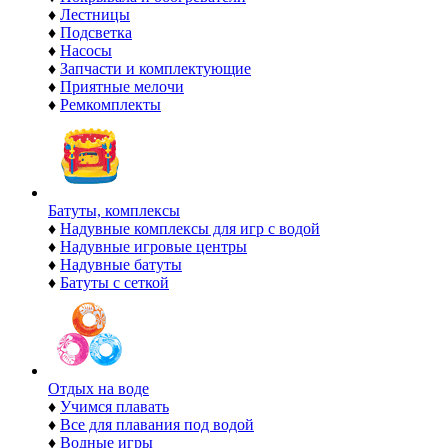
♦
Лестницы
♦
Подсветка
♦
Насосы
♦
Запчасти и комплектующие
♦
Приятные мелочи
♦
Ремкомплекты
Батуты, комплексы
♦
Надувные комплексы для игр с водой
♦
Надувные игровые центры
♦
Надувные батуты
♦
Батуты с сеткой
Отдых на воде
♦
Учимся плавать
♦
Все для плавания под водой
♦
Водные игры