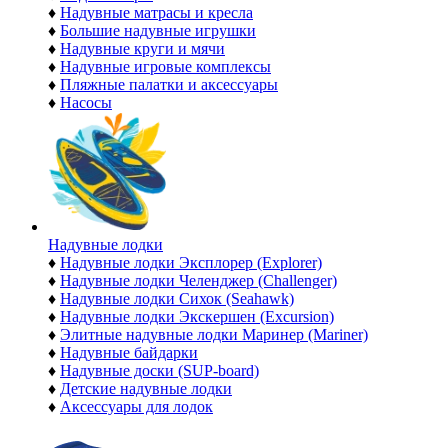
♦
Надувные матрасы и кресла
♦
Большие надувные игрушки
♦
Надувные круги и мячи
♦
Надувные игровые комплексы
♦
Пляжные палатки и аксессуары
♦
Насосы
Надувные лодки
♦
Надувные лодки Эксплорер (Explorer)
♦
Надувные лодки Челенджер (Challenger)
♦
Надувные лодки Сихок (Seahawk)
♦
Надувные лодки Экскершен (Excursion)
♦
Элитные надувные лодки Маринер (Mariner)
♦
Надувные байдарки
♦
Надувные доски (SUP-board)
♦
Детские надувные лодки
♦
Аксессуары для лодок