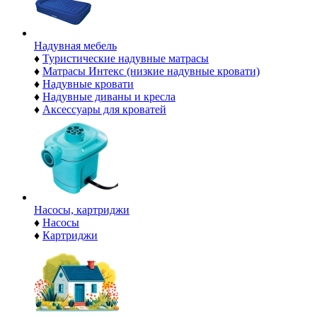
Надувная мебель
♦
Туристические надувные матрасы
♦
Матрасы Интекс (низкие надувные кровати)
♦
Надувные кровати
♦
Надувные диваны и кресла
♦
Аксессуары для кроватей
Насосы, картриджи
♦
Насосы
♦
Картриджи