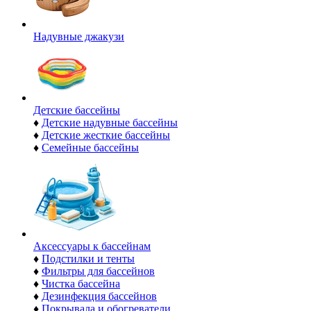
Надувные джакузи
Детские бассейны
♦
Детские надувные бассейны
♦
Детские жесткие бассейны
♦
Семейные бассейны
Аксессуары к бассейнам
♦
Подстилки и тенты
♦
Фильтры для бассейнов
♦
Чистка бассейна
♦
Дезинфекция бассейнов
♦
Покрывала и обогреватели