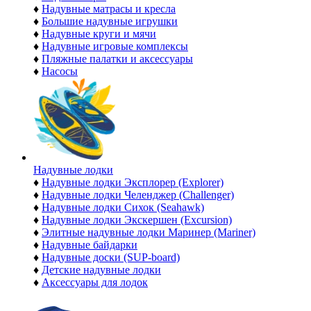
♦
Надувные матрасы и кресла
♦
Большие надувные игрушки
♦
Надувные круги и мячи
♦
Надувные игровые комплексы
♦
Пляжные палатки и аксессуары
♦
Насосы
Надувные лодки
♦
Надувные лодки Эксплорер (Explorer)
♦
Надувные лодки Челенджер (Challenger)
♦
Надувные лодки Сихок (Seahawk)
♦
Надувные лодки Экскершен (Excursion)
♦
Элитные надувные лодки Маринер (Mariner)
♦
Надувные байдарки
♦
Надувные доски (SUP-board)
♦
Детские надувные лодки
♦
Аксессуары для лодок