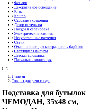
•
Фонари
•
Декоративное освещение
•
Вазы
•
Кашпо
•
Садовые украшения
•
Декор интерьера
•
Посуда и сервировка
•
Электрические камины
•
Искусственные растения
•
Свечи
•
Очаги и чаши для костра, гриль, барбекю
•
Светящиеся фигуры
•
Детская площадка
•
Пасхальная коллекция
(17)
Главная
Товары для дачи и сада
Подставка для бутылок
ЧЕМОДАН, 35х48 см,