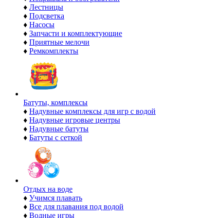
♦
Лестницы
♦
Подсветка
♦
Насосы
♦
Запчасти и комплектующие
♦
Приятные мелочи
♦
Ремкомплекты
Батуты, комплексы
♦
Надувные комплексы для игр с водой
♦
Надувные игровые центры
♦
Надувные батуты
♦
Батуты с сеткой
Отдых на воде
♦
Учимся плавать
♦
Все для плавания под водой
♦
Водные игры