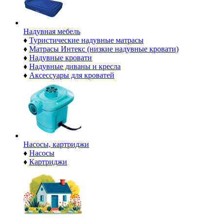
Надувная мебель
♦
Туристические надувные матрасы
♦
Матрасы Интекс (низкие надувные кровати)
♦
Надувные кровати
♦
Надувные диваны и кресла
♦
Аксессуары для кроватей
Насосы, картриджи
♦
Насосы
♦
Картриджи