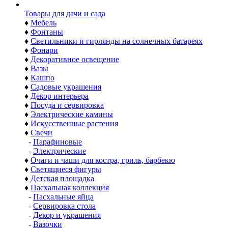
Товары для дачи и сада
♦
Мебель
♦
Фонтаны
♦
Светильники и гирлянды на солнечных батареях
♦
Фонари
♦
Декоративное освещение
♦
Вазы
♦
Кашпо
♦
Садовые украшения
♦
Декор интерьера
♦
Посуда и сервировка
♦
Электрические камины
♦
Искусственные растения
♦
Свечи
-
Парафиновые
-
Электрические
♦
Очаги и чаши для костра, гриль, барбекю
♦
Светящиеся фигуры
♦
Детская площадка
♦
Пасхальная коллекция
-
Пасхальные яйца
-
Сервировка стола
-
Декор и украшения
-
Вазочки