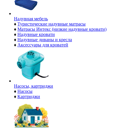
Надувная мебель
♦
Туристические надувные матрасы
♦
Матрасы Интекс (низкие надувные кровати)
♦
Надувные кровати
♦
Надувные диваны и кресла
♦
Аксессуары для кроватей
Насосы, картриджи
♦
Насосы
♦
Картриджи