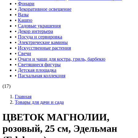
•
Фонари
•
Декоративное освещение
•
Вазы
•
Кашпо
•
Садовые украшения
•
Декор интерьера
•
Посуда и сервировка
•
Электрические камины
•
Искусственные растения
•
Свечи
•
Очаги и чаши для костра, гриль, барбекю
•
Светящиеся фигуры
•
Детская площадка
•
Пасхальная коллекция
(17)
Главная
Товары для дачи и сада
ЦВЕТОК МАГНОЛИИ,
розовый, 25 см, Эдельман