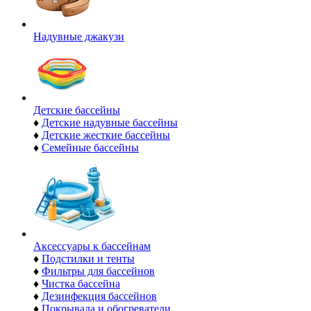
Надувные джакузи
Детские бассейны
♦
Детские надувные бассейны
♦
Детские жесткие бассейны
♦
Семейные бассейны
Аксессуары к бассейнам
♦
Подстилки и тенты
♦
Фильтры для бассейнов
♦
Чистка бассейна
♦
Дезинфекция бассейнов
♦
Покрывала и обогреватели