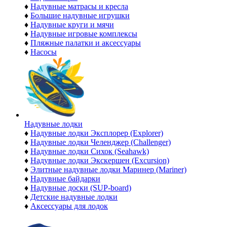
♦
Надувные матрасы и кресла
♦
Большие надувные игрушки
♦
Надувные круги и мячи
♦
Надувные игровые комплексы
♦
Пляжные палатки и аксессуары
♦
Насосы
Надувные лодки
♦
Надувные лодки Эксплорер (Explorer)
♦
Надувные лодки Челенджер (Challenger)
♦
Надувные лодки Сихок (Seahawk)
♦
Надувные лодки Экскершен (Excursion)
♦
Элитные надувные лодки Маринер (Mariner)
♦
Надувные байдарки
♦
Надувные доски (SUP-board)
♦
Детские надувные лодки
♦
Аксессуары для лодок