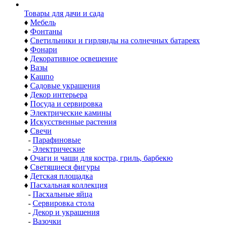
Товары для дачи и сада
♦
Мебель
♦
Фонтаны
♦
Светильники и гирлянды на солнечных батареях
♦
Фонари
♦
Декоративное освещение
♦
Вазы
♦
Кашпо
♦
Садовые украшения
♦
Декор интерьера
♦
Посуда и сервировка
♦
Электрические камины
♦
Искусственные растения
♦
Свечи
-
Парафиновые
-
Электрические
♦
Очаги и чаши для костра, гриль, барбекю
♦
Светящиеся фигуры
♦
Детская площадка
♦
Пасхальная коллекция
-
Пасхальные яйца
-
Сервировка стола
-
Декор и украшения
-
Вазочки