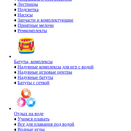
♦
Лестницы
♦
Подсветка
♦
Насосы
♦
Запчасти и комплектующие
♦
Приятные мелочи
♦
Ремкомплекты
Батуты, комплексы
♦
Надувные комплексы для игр с водой
♦
Надувные игровые центры
♦
Надувные батуты
♦
Батуты с сеткой
Отдых на воде
♦
Учимся плавать
♦
Все для плавания под водой
♦
Водные игры