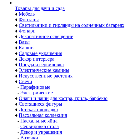
Товары для дачи и сада
♦
Мебель
♦
Фонтаны
♦
Светильники и гирлянды на солнечных батареях
♦
Фонари
♦
Декоративное освещение
♦
Вазы
♦
Кашпо
♦
Садовые украшения
♦
Декор интерьера
♦
Посуда и сервировка
♦
Электрические камины
♦
Искусственные растения
♦
Свечи
-
Парафиновые
-
Электрические
♦
Очаги и чаши для костра, гриль, барбекю
♦
Светящиеся фигуры
♦
Детская площадка
♦
Пасхальная коллекция
-
Пасхальные яйца
-
Сервировка стола
-
Декор и украшения
-
Вазочки