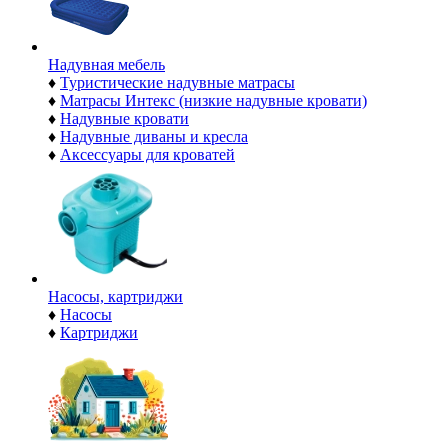
Надувная мебель
♦
Туристические надувные матрасы
♦
Матрасы Интекс (низкие надувные кровати)
♦
Надувные кровати
♦
Надувные диваны и кресла
♦
Аксессуары для кроватей
Насосы, картриджи
♦
Насосы
♦
Картриджи