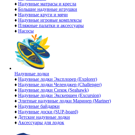
♦
Надувные матрасы и кресла
♦
Большие надувные игрушки
♦
Надувные круги и мячи
♦
Надувные игровые комплексы
♦
Пляжные палатки и аксессуары
♦
Насосы
Надувные лодки
♦
Надувные лодки Эксплорер (Explorer)
♦
Надувные лодки Челенджер (Challenger)
♦
Надувные лодки Сихок (Seahawk)
♦
Надувные лодки Экскершен (Excursion)
♦
Элитные надувные лодки Маринер (Mariner)
♦
Надувные байдарки
♦
Надувные доски (SUP-board)
♦
Детские надувные лодки
♦
Аксессуары для лодок