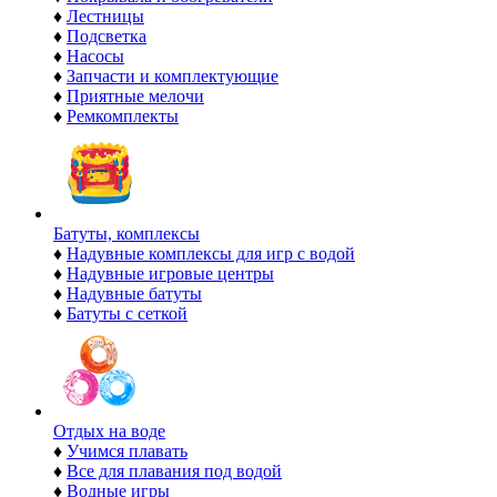
♦
Лестницы
♦
Подсветка
♦
Насосы
♦
Запчасти и комплектующие
♦
Приятные мелочи
♦
Ремкомплекты
Батуты, комплексы
♦
Надувные комплексы для игр с водой
♦
Надувные игровые центры
♦
Надувные батуты
♦
Батуты с сеткой
Отдых на воде
♦
Учимся плавать
♦
Все для плавания под водой
♦
Водные игры