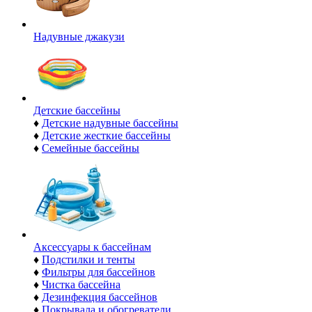
Надувные джакузи
Детские бассейны
♦
Детские надувные бассейны
♦
Детские жесткие бассейны
♦
Семейные бассейны
Аксессуары к бассейнам
♦
Подстилки и тенты
♦
Фильтры для бассейнов
♦
Чистка бассейна
♦
Дезинфекция бассейнов
♦
Покрывала и обогреватели