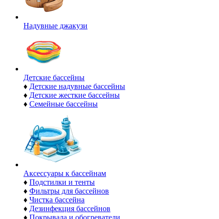
Надувные джакузи
Детские бассейны
♦
Детские надувные бассейны
♦
Детские жесткие бассейны
♦
Семейные бассейны
Аксессуары к бассейнам
♦
Подстилки и тенты
♦
Фильтры для бассейнов
♦
Чистка бассейна
♦
Дезинфекция бассейнов
♦
Покрывала и обогреватели