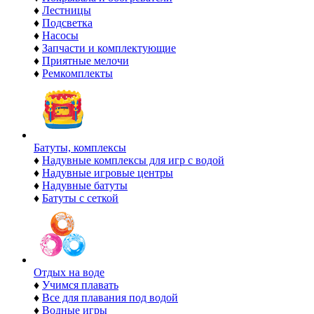
♦
Лестницы
♦
Подсветка
♦
Насосы
♦
Запчасти и комплектующие
♦
Приятные мелочи
♦
Ремкомплекты
Батуты, комплексы
♦
Надувные комплексы для игр с водой
♦
Надувные игровые центры
♦
Надувные батуты
♦
Батуты с сеткой
Отдых на воде
♦
Учимся плавать
♦
Все для плавания под водой
♦
Водные игры