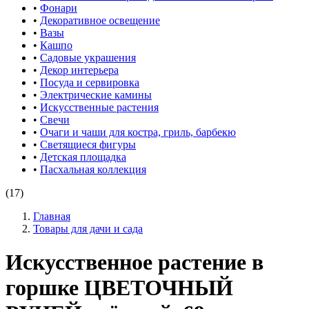
•
Фонари
•
Декоративное освещение
•
Вазы
•
Кашпо
•
Садовые украшения
•
Декор интерьера
•
Посуда и сервировка
•
Электрические камины
•
Искусственные растения
•
Свечи
•
Очаги и чаши для костра, гриль, барбекю
•
Светящиеся фигуры
•
Детская площадка
•
Пасхальная коллекция
(17)
Главная
Товары для дачи и сада
Искусственное растение в
горшке ЦВЕТОЧНЫЙ