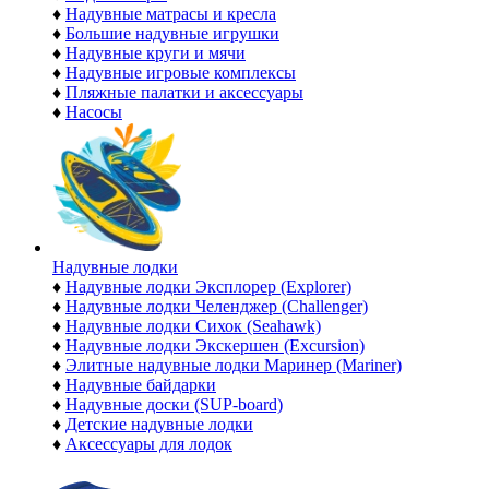
♦
Надувные матрасы и кресла
♦
Большие надувные игрушки
♦
Надувные круги и мячи
♦
Надувные игровые комплексы
♦
Пляжные палатки и аксессуары
♦
Насосы
Надувные лодки
♦
Надувные лодки Эксплорер (Explorer)
♦
Надувные лодки Челенджер (Challenger)
♦
Надувные лодки Сихок (Seahawk)
♦
Надувные лодки Экскершен (Excursion)
♦
Элитные надувные лодки Маринер (Mariner)
♦
Надувные байдарки
♦
Надувные доски (SUP-board)
♦
Детские надувные лодки
♦
Аксессуары для лодок