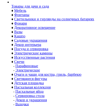
Товары для дачи и сада
♦
Мебель
♦
Фонтаны
♦
Светильники и гирлянды на солнечных батареях
♦
Фонари
♦
Декоративное освещение
♦
Вазы
♦
Кашпо
♦
Садовые украшения
♦
Декор интерьера
♦
Посуда и сервировка
♦
Электрические камины
♦
Искусственные растения
♦
Свечи
-
Парафиновые
-
Электрические
♦
Очаги и чаши для костра, гриль, барбекю
♦
Светящиеся фигуры
♦
Детская площадка
♦
Пасхальная коллекция
-
Пасхальные яйца
-
Сервировка стола
-
Декор и украшения
-
Вазочки