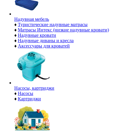
Надувная мебель
♦
Туристические надувные матрасы
♦
Матрасы Интекс (низкие надувные кровати)
♦
Надувные кровати
♦
Надувные диваны и кресла
♦
Аксессуары для кроватей
Насосы, картриджи
♦
Насосы
♦
Картриджи