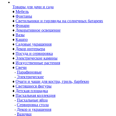
Товары для дачи и сада
♦
Мебель
♦
Фонтаны
♦
Светильники и гирлянды на солнечных батареях
♦
Фонари
♦
Декоративное освещение
♦
Вазы
♦
Кашпо
♦
Садовые украшения
♦
Декор интерьера
♦
Посуда и сервировка
♦
Электрические камины
♦
Искусственные растения
♦
Свечи
-
Парафиновые
-
Электрические
♦
Очаги и чаши для костра, гриль, барбекю
♦
Светящиеся фигуры
♦
Детская площадка
♦
Пасхальная коллекция
-
Пасхальные яйца
-
Сервировка стола
-
Декор и украшения
-
Вазочки