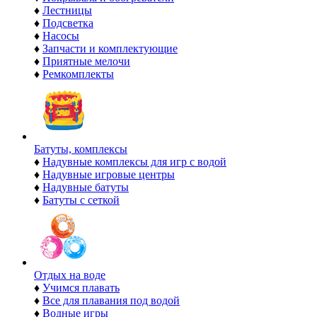
♦
Лестницы
♦
Подсветка
♦
Насосы
♦
Запчасти и комплектующие
♦
Приятные мелочи
♦
Ремкомплекты
Батуты, комплексы
♦
Надувные комплексы для игр с водой
♦
Надувные игровые центры
♦
Надувные батуты
♦
Батуты с сеткой
Отдых на воде
♦
Учимся плавать
♦
Все для плавания под водой
♦
Водные игры