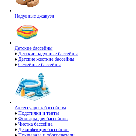
Надувные джакузи
Детские бассейны
♦
Детские надувные бассейны
♦
Детские жесткие бассейны
♦
Семейные бассейны
Аксессуары к бассейнам
♦
Подстилки и тенты
♦
Фильтры для бассейнов
♦
Чистка бассейна
♦
Дезинфекция бассейнов
♦
Покрывала и обогреватели