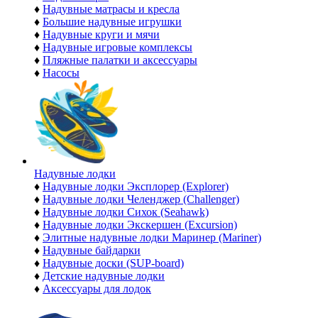
♦
Надувные матрасы и кресла
♦
Большие надувные игрушки
♦
Надувные круги и мячи
♦
Надувные игровые комплексы
♦
Пляжные палатки и аксессуары
♦
Насосы
Надувные лодки
♦
Надувные лодки Эксплорер (Explorer)
♦
Надувные лодки Челенджер (Challenger)
♦
Надувные лодки Сихок (Seahawk)
♦
Надувные лодки Экскершен (Excursion)
♦
Элитные надувные лодки Маринер (Mariner)
♦
Надувные байдарки
♦
Надувные доски (SUP-board)
♦
Детские надувные лодки
♦
Аксессуары для лодок