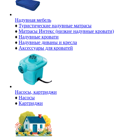
Надувная мебель
♦
Туристические надувные матрасы
♦
Матрасы Интекс (низкие надувные кровати)
♦
Надувные кровати
♦
Надувные диваны и кресла
♦
Аксессуары для кроватей
Насосы, картриджи
♦
Насосы
♦
Картриджи