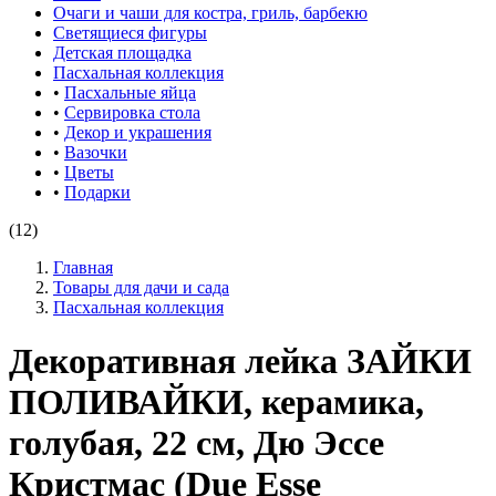
Очаги и чаши для костра, гриль, барбекю
Светящиеся фигуры
Детская площадка
Пасхальная коллекция
•
Пасхальные яйца
•
Сервировка стола
•
Декор и украшения
•
Вазочки
•
Цветы
•
Подарки
(12)
Главная
Товары для дачи и сада
Пасхальная коллекция
Декоративная лейка ЗАЙКИ
ПОЛИВАЙКИ, керамика,
голубая, 22 см, Дю Эссе
Кристмас (Due Esse