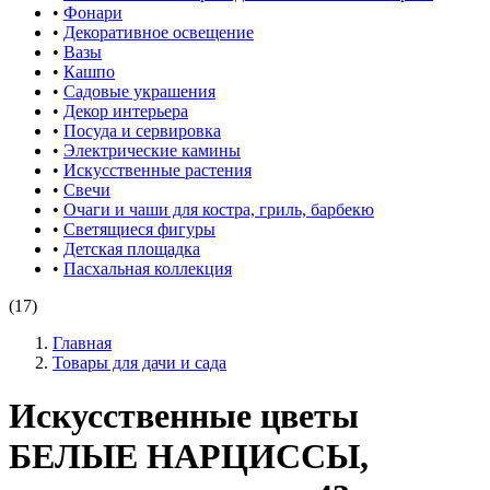
•
Фонари
•
Декоративное освещение
•
Вазы
•
Кашпо
•
Садовые украшения
•
Декор интерьера
•
Посуда и сервировка
•
Электрические камины
•
Искусственные растения
•
Свечи
•
Очаги и чаши для костра, гриль, барбекю
•
Светящиеся фигуры
•
Детская площадка
•
Пасхальная коллекция
(17)
Главная
Товары для дачи и сада
Искусственные цветы
БЕЛЫЕ НАРЦИССЫ,