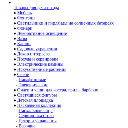
Товары для дачи и сада
♦
Мебель
♦
Фонтаны
♦
Светильники и гирлянды на солнечных батареях
♦
Фонари
♦
Декоративное освещение
♦
Вазы
♦
Кашпо
♦
Садовые украшения
♦
Декор интерьера
♦
Посуда и сервировка
♦
Электрические камины
♦
Искусственные растения
♦
Свечи
-
Парафиновые
-
Электрические
♦
Очаги и чаши для костра, гриль, барбекю
♦
Светящиеся фигуры
♦
Детская площадка
♦
Пасхальная коллекция
-
Пасхальные яйца
-
Сервировка стола
-
Декор и украшения
-
Вазочки