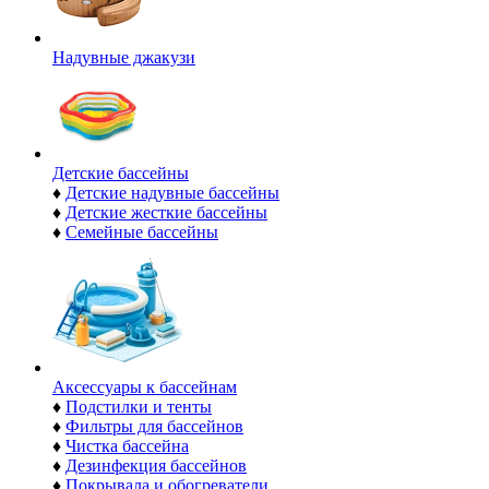
Надувные джакузи
Детские бассейны
♦
Детские надувные бассейны
♦
Детские жесткие бассейны
♦
Семейные бассейны
Аксессуары к бассейнам
♦
Подстилки и тенты
♦
Фильтры для бассейнов
♦
Чистка бассейна
♦
Дезинфекция бассейнов
♦
Покрывала и обогреватели