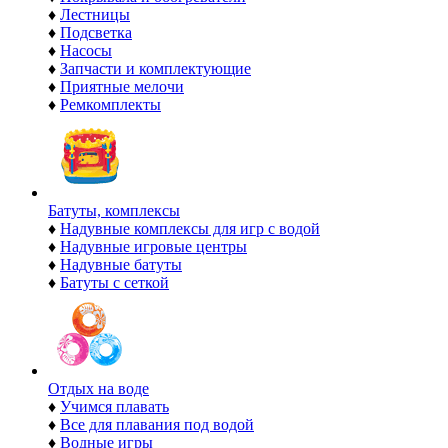
♦
Лестницы
♦
Подсветка
♦
Насосы
♦
Запчасти и комплектующие
♦
Приятные мелочи
♦
Ремкомплекты
Батуты, комплексы
♦
Надувные комплексы для игр с водой
♦
Надувные игровые центры
♦
Надувные батуты
♦
Батуты с сеткой
Отдых на воде
♦
Учимся плавать
♦
Все для плавания под водой
♦
Водные игры