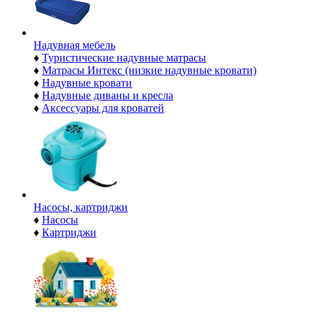
Надувная мебель
♦
Туристические надувные матрасы
♦
Матрасы Интекс (низкие надувные кровати)
♦
Надувные кровати
♦
Надувные диваны и кресла
♦
Аксессуары для кроватей
Насосы, картриджи
♦
Насосы
♦
Картриджи