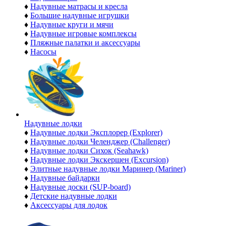
♦
Надувные матрасы и кресла
♦
Большие надувные игрушки
♦
Надувные круги и мячи
♦
Надувные игровые комплексы
♦
Пляжные палатки и аксессуары
♦
Насосы
Надувные лодки
♦
Надувные лодки Эксплорер (Explorer)
♦
Надувные лодки Челенджер (Challenger)
♦
Надувные лодки Сихок (Seahawk)
♦
Надувные лодки Экскершен (Excursion)
♦
Элитные надувные лодки Маринер (Mariner)
♦
Надувные байдарки
♦
Надувные доски (SUP-board)
♦
Детские надувные лодки
♦
Аксессуары для лодок