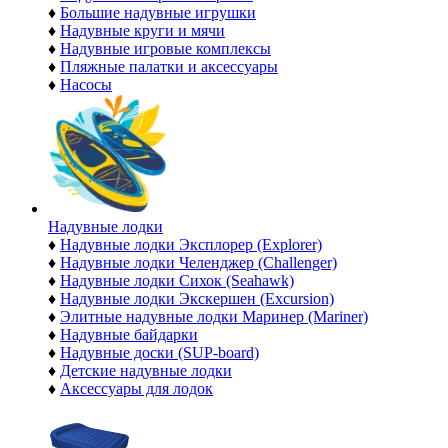
♦
Большие надувные игрушки
♦
Надувные круги и мячи
♦
Надувные игровые комплексы
♦
Пляжные палатки и аксессуары
♦
Насосы
Надувные лодки
♦
Надувные лодки Эксплорер (Explorer)
♦
Надувные лодки Челенджер (Challenger)
♦
Надувные лодки Сихок (Seahawk)
♦
Надувные лодки Экскершен (Excursion)
♦
Элитные надувные лодки Маринер (Mariner)
♦
Надувные байдарки
♦
Надувные доски (SUP-board)
♦
Детские надувные лодки
♦
Аксессуары для лодок