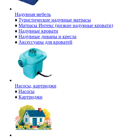
Надувная мебель
♦
Туристические надувные матрасы
♦
Матрасы Интекс (низкие надувные кровати)
♦
Надувные кровати
♦
Надувные диваны и кресла
♦
Аксессуары для кроватей
Насосы, картриджи
♦
Насосы
♦
Картриджи