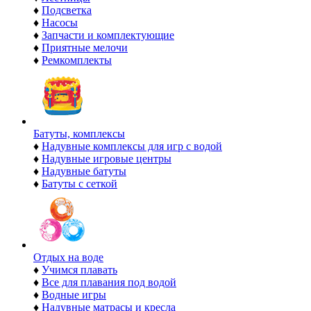
♦
Подсветка
♦
Насосы
♦
Запчасти и комплектующие
♦
Приятные мелочи
♦
Ремкомплекты
Батуты, комплексы
♦
Надувные комплексы для игр с водой
♦
Надувные игровые центры
♦
Надувные батуты
♦
Батуты с сеткой
Отдых на воде
♦
Учимся плавать
♦
Все для плавания под водой
♦
Водные игры
♦
Надувные матрасы и кресла