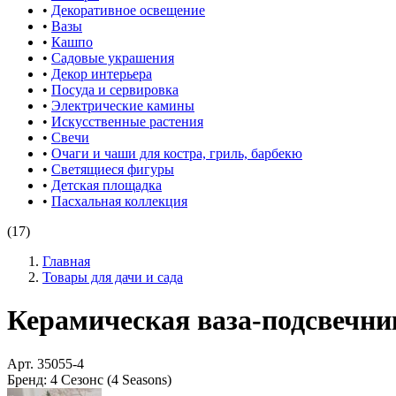
•
Декоративное освещение
•
Вазы
•
Кашпо
•
Садовые украшения
•
Декор интерьера
•
Посуда и сервировка
•
Электрические камины
•
Искусственные растения
•
Свечи
•
Очаги и чаши для костра, гриль, барбекю
•
Светящиеся фигуры
•
Детская площадка
•
Пасхальная коллекция
(17)
Главная
Товары для дачи и сада
Керамическая ваза-подсвечник
Арт.
35055-4
Бренд:
4 Сезонс (4 Seasons)