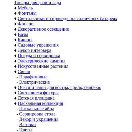
Товары для дачи и сада
♦
Мебель
♦
Фонтаны
♦
Светильники и гирлянды на солнечных батареях
♦
Фонари
♦
Декоративное освещение
♦
Вазы
♦
Кашпо
♦
Садовые украшения
♦
Декор интерьера
♦
Посуда и сервировка
♦
Электрические камины
♦
Искусственные растения
♦
Свечи
-
Парафиновые
-
Электрические
♦
Очаги и чаши для костра, гриль, барбекю
♦
Светящиеся фигуры
♦
Детская площадка
♦
Пасхальная коллекция
-
Пасхальные яйца
-
Сервировка стола
-
Декор и украшения
-
Вазочки
-
Цветы