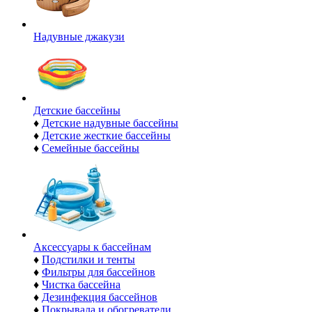
Надувные джакузи
Детские бассейны
♦
Детские надувные бассейны
♦
Детские жесткие бассейны
♦
Семейные бассейны
Аксессуары к бассейнам
♦
Подстилки и тенты
♦
Фильтры для бассейнов
♦
Чистка бассейна
♦
Дезинфекция бассейнов
♦
Покрывала и обогреватели