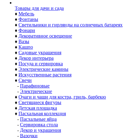
Товары для дачи и сада
♦
Мебель
♦
Фонтаны
♦
Светильники и гирлянды на солнечных батареях
♦
Фонари
♦
Декоративное освещение
♦
Вазы
♦
Кашпо
♦
Садовые украшения
♦
Декор интерьера
♦
Посуда и сервировка
♦
Электрические камины
♦
Искусственные растения
♦
Свечи
-
Парафиновые
-
Электрические
♦
Очаги и чаши для костра, гриль, барбекю
♦
Светящиеся фигуры
♦
Детская площадка
♦
Пасхальная коллекция
-
Пасхальные яйца
-
Сервировка стола
-
Декор и украшения
-
Вазочки