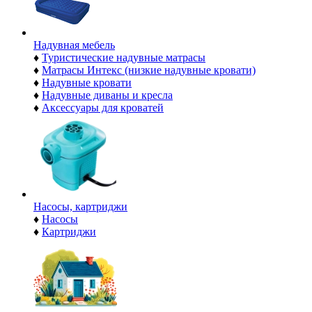
Надувная мебель
♦
Туристические надувные матрасы
♦
Матрасы Интекс (низкие надувные кровати)
♦
Надувные кровати
♦
Надувные диваны и кресла
♦
Аксессуары для кроватей
Насосы, картриджи
♦
Насосы
♦
Картриджи