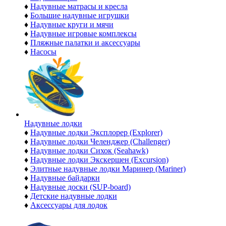
♦
Надувные матрасы и кресла
♦
Большие надувные игрушки
♦
Надувные круги и мячи
♦
Надувные игровые комплексы
♦
Пляжные палатки и аксессуары
♦
Насосы
Надувные лодки
♦
Надувные лодки Эксплорер (Explorer)
♦
Надувные лодки Челенджер (Challenger)
♦
Надувные лодки Сихок (Seahawk)
♦
Надувные лодки Экскершен (Excursion)
♦
Элитные надувные лодки Маринер (Mariner)
♦
Надувные байдарки
♦
Надувные доски (SUP-board)
♦
Детские надувные лодки
♦
Аксессуары для лодок