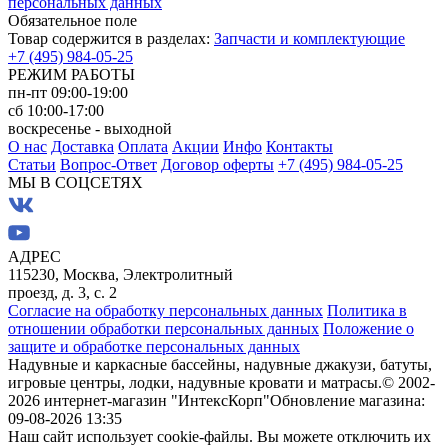
персональных данных
Обязательное поле
Товар содержится в разделах:
Запчасти и комплектующие
+7 (495) 984-05-25
РЕЖИМ РАБОТЫ
пн-пт 09:00-19:00
сб 10:00-17:00
воскресенье - выходной
О нас
Доставка
Оплата
Акции
Инфо
Контакты
Статьи
Вопрос-Ответ
Договор оферты
+7 (495) 984-05-25
МЫ В СОЦСЕТЯХ
АДРЕС
115230, Москва, Электролитный
проезд, д. 3, с. 2
Согласие на обработку персональных данных
Политика в
отношении обработки персональных данных
Положение о
защите и обработке персональных данных
Надувные и каркасные бассейны, надувные джакузи, батуты,
игровые центры, лодки, надувные кровати и матрасы.
© 2002-
2026 интернет-магазин "ИнтексКорп"
Обновление магазина:
09-08-2026 13:35
Наш сайт использует cookie-файлы. Вы можете отключить их