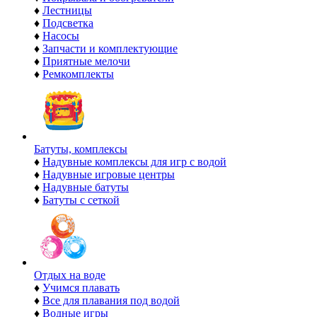
♦
Лестницы
♦
Подсветка
♦
Насосы
♦
Запчасти и комплектующие
♦
Приятные мелочи
♦
Ремкомплекты
Батуты, комплексы
♦
Надувные комплексы для игр с водой
♦
Надувные игровые центры
♦
Надувные батуты
♦
Батуты с сеткой
Отдых на воде
♦
Учимся плавать
♦
Все для плавания под водой
♦
Водные игры