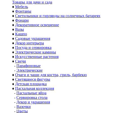
Товары для дачи и сада
♦
Мебель
♦
Фонтаны
♦
Светильники и гирлянды на солнечных батареях
♦
Фонари
♦
Декоративное освещение
♦
Вазы
♦
Кашпо
♦
Садовые украшения
♦
Декор интерьера
♦
Посуда и сервировка
♦
Электрические камины
♦
Искусственные растения
♦
Свечи
-
Парафиновые
-
Электрические
♦
Очаги и чаши для костра, гриль, барбекю
♦
Светящиеся фигуры
♦
Детская площадка
♦
Пасхальная коллекция
-
Пасхальные яйца
-
Сервировка стола
-
Декор и украшения
-
Вазочки
-
Цветы