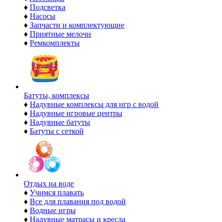
♦
Подсветка
♦
Насосы
♦
Запчасти и комплектующие
♦
Приятные мелочи
♦
Ремкомплекты
Батуты, комплексы
♦
Надувные комплексы для игр с водой
♦
Надувные игровые центры
♦
Надувные батуты
♦
Батуты с сеткой
Отдых на воде
♦
Учимся плавать
♦
Все для плавания под водой
♦
Водные игры
♦
Надувные матрасы и кресла