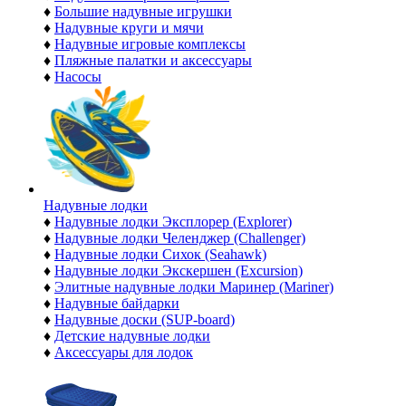
♦
Большие надувные игрушки
♦
Надувные круги и мячи
♦
Надувные игровые комплексы
♦
Пляжные палатки и аксессуары
♦
Насосы
Надувные лодки
♦
Надувные лодки Эксплорер (Explorer)
♦
Надувные лодки Челенджер (Challenger)
♦
Надувные лодки Сихок (Seahawk)
♦
Надувные лодки Экскершен (Excursion)
♦
Элитные надувные лодки Маринер (Mariner)
♦
Надувные байдарки
♦
Надувные доски (SUP-board)
♦
Детские надувные лодки
♦
Аксессуары для лодок