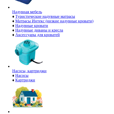
Надувная мебель
♦
Туристические надувные матрасы
♦
Матрасы Интекс (низкие надувные кровати)
♦
Надувные кровати
♦
Надувные диваны и кресла
♦
Аксессуары для кроватей
Насосы, картриджи
♦
Насосы
♦
Картриджи