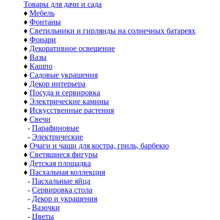
Товары для дачи и сада
♦
Мебель
♦
Фонтаны
♦
Светильники и гирлянды на солнечных батареях
♦
Фонари
♦
Декоративное освещение
♦
Вазы
♦
Кашпо
♦
Садовые украшения
♦
Декор интерьера
♦
Посуда и сервировка
♦
Электрические камины
♦
Искусственные растения
♦
Свечи
-
Парафиновые
-
Электрические
♦
Очаги и чаши для костра, гриль, барбекю
♦
Светящиеся фигуры
♦
Детская площадка
♦
Пасхальная коллекция
-
Пасхальные яйца
-
Сервировка стола
-
Декор и украшения
-
Вазочки
-
Цветы