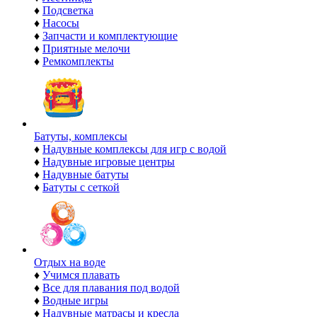
♦
Подсветка
♦
Насосы
♦
Запчасти и комплектующие
♦
Приятные мелочи
♦
Ремкомплекты
Батуты, комплексы
♦
Надувные комплексы для игр с водой
♦
Надувные игровые центры
♦
Надувные батуты
♦
Батуты с сеткой
Отдых на воде
♦
Учимся плавать
♦
Все для плавания под водой
♦
Водные игры
♦
Надувные матрасы и кресла