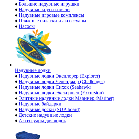
♦
Большие надувные игрушки
♦
Надувные круги и мячи
♦
Надувные игровые комплексы
♦
Пляжные палатки и аксессуары
♦
Насосы
Надувные лодки
♦
Надувные лодки Эксплорер (Explorer)
♦
Надувные лодки Челенджер (Challenger)
♦
Надувные лодки Сихок (Seahawk)
♦
Надувные лодки Экскершен (Excursion)
♦
Элитные надувные лодки Маринер (Mariner)
♦
Надувные байдарки
♦
Надувные доски (SUP-board)
♦
Детские надувные лодки
♦
Аксессуары для лодок