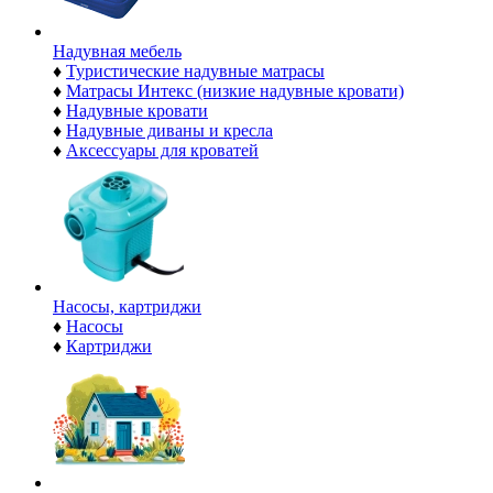
Надувная мебель
♦
Туристические надувные матрасы
♦
Матрасы Интекс (низкие надувные кровати)
♦
Надувные кровати
♦
Надувные диваны и кресла
♦
Аксессуары для кроватей
Насосы, картриджи
♦
Насосы
♦
Картриджи