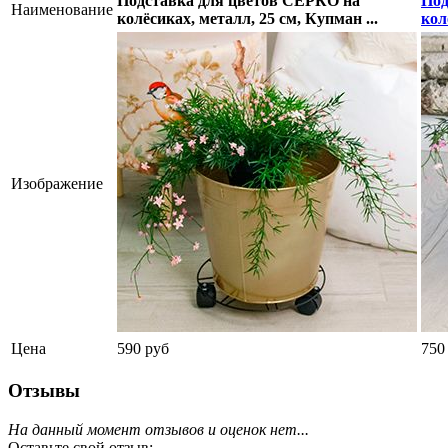
Подставка для цветов СЕРКО на
Под
Наименование
колёсиках, металл, 25 см, Купман ...
кол
Изображение
Цена
590 руб
750
Отзывы
На данный момент отзывов и оценок нет...
Оставьте свой отзыв: