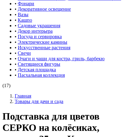
•
Фонари
•
Декоративное освещение
•
Вазы
•
Кашпо
•
Садовые украшения
•
Декор интерьера
•
Посуда и сервировка
•
Электрические камины
•
Искусственные растения
•
Свечи
•
Очаги и чаши для костра, гриль, барбекю
•
Светящиеся фигуры
•
Детская площадка
•
Пасхальная коллекция
(17)
Главная
Товары для дачи и сада
Подставка для цветов
СЕРКО на колёсиках,