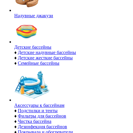
Надувные джакузи
Детские бассейны
♦
Детские надувные бассейны
♦
Детские жесткие бассейны
♦
Семейные бассейны
Аксессуары к бассейнам
♦
Подстилки и тенты
♦
Фильтры для бассейнов
♦
Чистка бассейна
♦
Дезинфекция бассейнов
♦
Покрывала и обогреватели