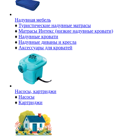
Надувная мебель
♦
Туристические надувные матрасы
♦
Матрасы Интекс (низкие надувные кровати)
♦
Надувные кровати
♦
Надувные диваны и кресла
♦
Аксессуары для кроватей
Насосы, картриджи
♦
Насосы
♦
Картриджи