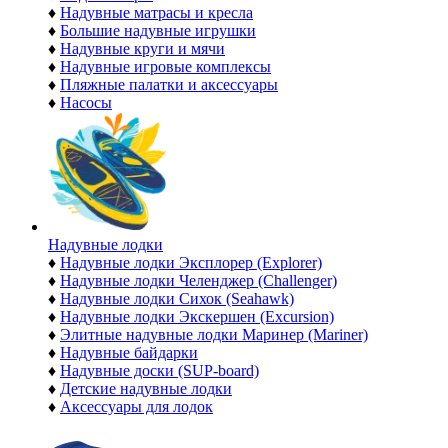
♦
Надувные матрасы и кресла
♦
Большие надувные игрушки
♦
Надувные круги и мячи
♦
Надувные игровые комплексы
♦
Пляжные палатки и аксессуары
♦
Насосы
Надувные лодки
♦
Надувные лодки Эксплорер (Explorer)
♦
Надувные лодки Челенджер (Challenger)
♦
Надувные лодки Сихок (Seahawk)
♦
Надувные лодки Экскершен (Excursion)
♦
Элитные надувные лодки Маринер (Mariner)
♦
Надувные байдарки
♦
Надувные доски (SUP-board)
♦
Детские надувные лодки
♦
Аксессуары для лодок