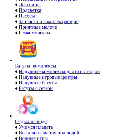
♦
Лестницы
♦
Подсветка
♦
Насосы
♦
Запчасти и комплектующие
♦
Приятные мелочи
♦
Ремкомплекты
Батуты, комплексы
♦
Надувные комплексы для игр с водой
♦
Надувные игровые центры
♦
Надувные батуты
♦
Батуты с сеткой
Отдых на воде
♦
Учимся плавать
♦
Все для плавания под водой
♦
Водные игры