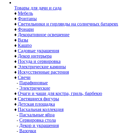
Товары для дачи и сада
♦
Мебель
♦
Фонтаны
♦
Светильники и гирлянды на солнечных батареях
♦
Фонари
♦
Декоративное освещение
♦
Вазы
♦
Кашпо
♦
Садовые украшения
♦
Декор интерьера
♦
Посуда и сервировка
♦
Электрические камины
♦
Искусственные растения
♦
Свечи
-
Парафиновые
-
Электрические
♦
Очаги и чаши для костра, гриль, барбекю
♦
Светящиеся фигуры
♦
Детская площадка
♦
Пасхальная коллекция
-
Пасхальные яйца
-
Сервировка стола
-
Декор и украшения
-
Вазочки