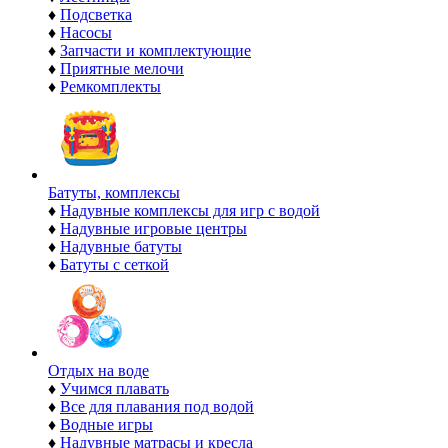
♦
Подсветка
♦
Насосы
♦
Запчасти и комплектующие
♦
Приятные мелочи
♦
Ремкомплекты
Батуты, комплексы
♦
Надувные комплексы для игр с водой
♦
Надувные игровые центры
♦
Надувные батуты
♦
Батуты с сеткой
Отдых на воде
♦
Учимся плавать
♦
Все для плавания под водой
♦
Водные игры
♦
Надувные матрасы и кресла