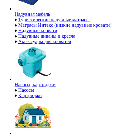
Надувная мебель
♦
Туристические надувные матрасы
♦
Матрасы Интекс (низкие надувные кровати)
♦
Надувные кровати
♦
Надувные диваны и кресла
♦
Аксессуары для кроватей
Насосы, картриджи
♦
Насосы
♦
Картриджи