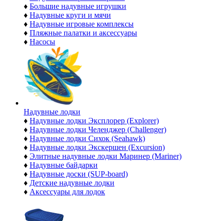
♦
Большие надувные игрушки
♦
Надувные круги и мячи
♦
Надувные игровые комплексы
♦
Пляжные палатки и аксессуары
♦
Насосы
Надувные лодки
♦
Надувные лодки Эксплорер (Explorer)
♦
Надувные лодки Челенджер (Challenger)
♦
Надувные лодки Сихок (Seahawk)
♦
Надувные лодки Экскершен (Excursion)
♦
Элитные надувные лодки Маринер (Mariner)
♦
Надувные байдарки
♦
Надувные доски (SUP-board)
♦
Детские надувные лодки
♦
Аксессуары для лодок