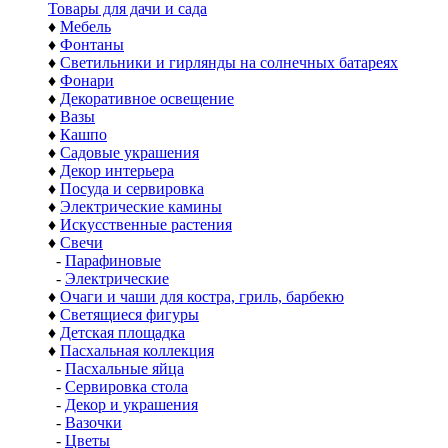
Товары для дачи и сада
♦
Мебель
♦
Фонтаны
♦
Светильники и гирлянды на солнечных батареях
♦
Фонари
♦
Декоративное освещение
♦
Вазы
♦
Кашпо
♦
Садовые украшения
♦
Декор интерьера
♦
Посуда и сервировка
♦
Электрические камины
♦
Искусственные растения
♦
Свечи
-
Парафиновые
-
Электрические
♦
Очаги и чаши для костра, гриль, барбекю
♦
Светящиеся фигуры
♦
Детская площадка
♦
Пасхальная коллекция
-
Пасхальные яйца
-
Сервировка стола
-
Декор и украшения
-
Вазочки
-
Цветы