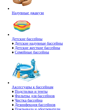
Надувные джакузи
Детские бассейны
♦
Детские надувные бассейны
♦
Детские жесткие бассейны
♦
Семейные бассейны
Аксессуары к бассейнам
♦
Подстилки и тенты
♦
Фильтры для бассейнов
♦
Чистка бассейна
♦
Дезинфекция бассейнов
♦
Покрывала и обогреватели