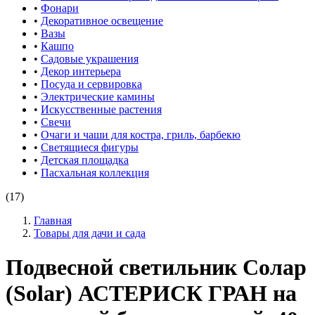
•
Фонари
•
Декоративное освещение
•
Вазы
•
Кашпо
•
Садовые украшения
•
Декор интерьера
•
Посуда и сервировка
•
Электрические камины
•
Искусственные растения
•
Свечи
•
Очаги и чаши для костра, гриль, барбекю
•
Светящиеся фигуры
•
Детская площадка
•
Пасхальная коллекция
(17)
Главная
Товары для дачи и сада
Подвесной светильник Солар
(Solar) АСТЕРИСК ГРАН на