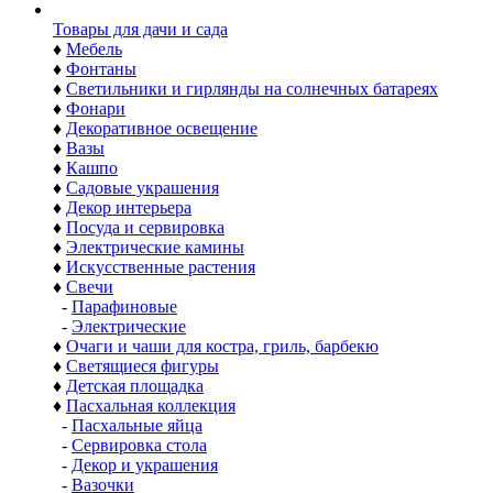
Товары для дачи и сада
♦
Мебель
♦
Фонтаны
♦
Светильники и гирлянды на солнечных батареях
♦
Фонари
♦
Декоративное освещение
♦
Вазы
♦
Кашпо
♦
Садовые украшения
♦
Декор интерьера
♦
Посуда и сервировка
♦
Электрические камины
♦
Искусственные растения
♦
Свечи
-
Парафиновые
-
Электрические
♦
Очаги и чаши для костра, гриль, барбекю
♦
Светящиеся фигуры
♦
Детская площадка
♦
Пасхальная коллекция
-
Пасхальные яйца
-
Сервировка стола
-
Декор и украшения
-
Вазочки