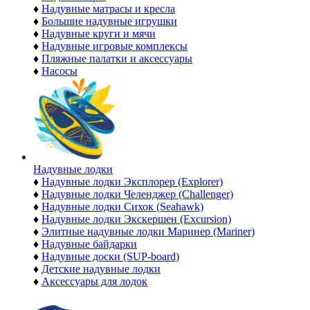
♦
Надувные матрасы и кресла
♦
Большие надувные игрушки
♦
Надувные круги и мячи
♦
Надувные игровые комплексы
♦
Пляжные палатки и аксессуары
♦
Насосы
Надувные лодки
♦
Надувные лодки Эксплорер (Explorer)
♦
Надувные лодки Челенджер (Challenger)
♦
Надувные лодки Сихок (Seahawk)
♦
Надувные лодки Экскершен (Excursion)
♦
Элитные надувные лодки Маринер (Mariner)
♦
Надувные байдарки
♦
Надувные доски (SUP-board)
♦
Детские надувные лодки
♦
Аксессуары для лодок