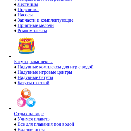
♦
Лестницы
♦
Подсветка
♦
Насосы
♦
Запчасти и комплектующие
♦
Приятные мелочи
♦
Ремкомплекты
Батуты, комплексы
♦
Надувные комплексы для игр с водой
♦
Надувные игровые центры
♦
Надувные батуты
♦
Батуты с сеткой
Отдых на воде
♦
Учимся плавать
♦
Все для плавания под водой
♦
Водные игры