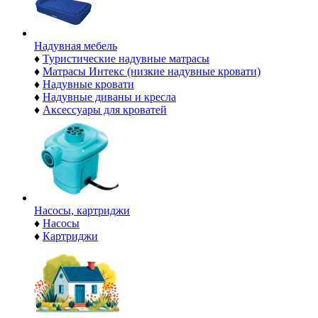
Надувная мебель
♦
Туристические надувные матрасы
♦
Матрасы Интекс (низкие надувные кровати)
♦
Надувные кровати
♦
Надувные диваны и кресла
♦
Аксессуары для кроватей
Насосы, картриджи
♦
Насосы
♦
Картриджи