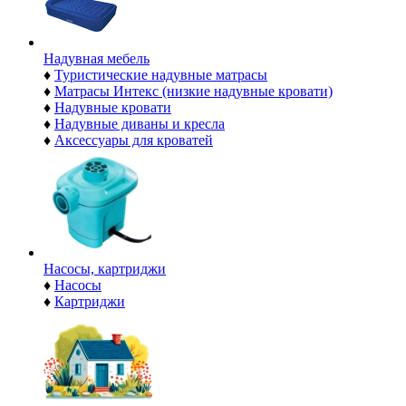
Надувная мебель
♦
Туристические надувные матрасы
♦
Матрасы Интекс (низкие надувные кровати)
♦
Надувные кровати
♦
Надувные диваны и кресла
♦
Аксессуары для кроватей
Насосы, картриджи
♦
Насосы
♦
Картриджи