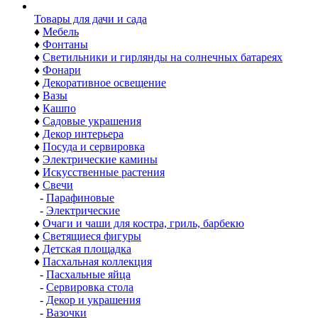
Товары для дачи и сада
♦
Мебель
♦
Фонтаны
♦
Светильники и гирлянды на солнечных батареях
♦
Фонари
♦
Декоративное освещение
♦
Вазы
♦
Кашпо
♦
Садовые украшения
♦
Декор интерьера
♦
Посуда и сервировка
♦
Электрические камины
♦
Искусственные растения
♦
Свечи
-
Парафиновые
-
Электрические
♦
Очаги и чаши для костра, гриль, барбекю
♦
Светящиеся фигуры
♦
Детская площадка
♦
Пасхальная коллекция
-
Пасхальные яйца
-
Сервировка стола
-
Декор и украшения
-
Вазочки