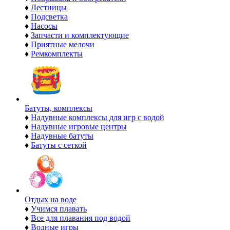
♦
Лестницы
♦
Подсветка
♦
Насосы
♦
Запчасти и комплектующие
♦
Приятные мелочи
♦
Ремкомплекты
Батуты, комплексы
♦
Надувные комплексы для игр с водой
♦
Надувные игровые центры
♦
Надувные батуты
♦
Батуты с сеткой
Отдых на воде
♦
Учимся плавать
♦
Все для плавания под водой
♦
Водные игры