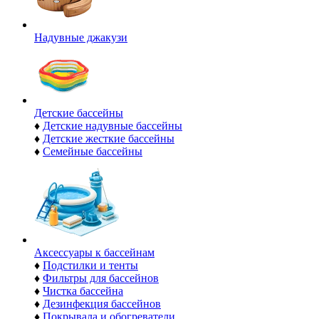
Надувные джакузи
Детские бассейны
♦
Детские надувные бассейны
♦
Детские жесткие бассейны
♦
Семейные бассейны
Аксессуары к бассейнам
♦
Подстилки и тенты
♦
Фильтры для бассейнов
♦
Чистка бассейна
♦
Дезинфекция бассейнов
♦
Покрывала и обогреватели