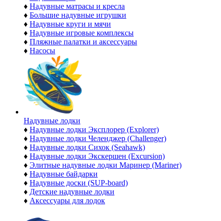
♦
Надувные матрасы и кресла
♦
Большие надувные игрушки
♦
Надувные круги и мячи
♦
Надувные игровые комплексы
♦
Пляжные палатки и аксессуары
♦
Насосы
Надувные лодки
♦
Надувные лодки Эксплорер (Explorer)
♦
Надувные лодки Челенджер (Challenger)
♦
Надувные лодки Сихок (Seahawk)
♦
Надувные лодки Экскершен (Excursion)
♦
Элитные надувные лодки Маринер (Mariner)
♦
Надувные байдарки
♦
Надувные доски (SUP-board)
♦
Детские надувные лодки
♦
Аксессуары для лодок