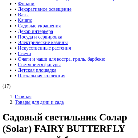
•
Фонари
•
Декоративное освещение
•
Вазы
•
Кашпо
•
Садовые украшения
•
Декор интерьера
•
Посуда и сервировка
•
Электрические камины
•
Искусственные растения
•
Свечи
•
Очаги и чаши для костра, гриль, барбекю
•
Светящиеся фигуры
•
Детская площадка
•
Пасхальная коллекция
(17)
Главная
Товары для дачи и сада
Садовый светильник Солар
(Solar) FAIRY BUTTERFLY