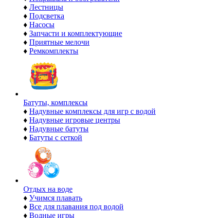
♦
Лестницы
♦
Подсветка
♦
Насосы
♦
Запчасти и комплектующие
♦
Приятные мелочи
♦
Ремкомплекты
Батуты, комплексы
♦
Надувные комплексы для игр с водой
♦
Надувные игровые центры
♦
Надувные батуты
♦
Батуты с сеткой
Отдых на воде
♦
Учимся плавать
♦
Все для плавания под водой
♦
Водные игры