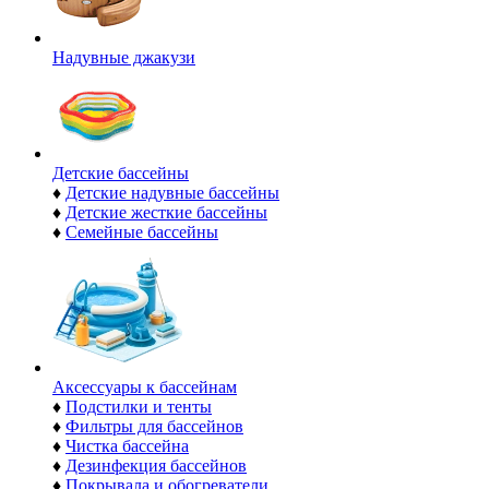
Надувные джакузи
Детские бассейны
♦
Детские надувные бассейны
♦
Детские жесткие бассейны
♦
Семейные бассейны
Аксессуары к бассейнам
♦
Подстилки и тенты
♦
Фильтры для бассейнов
♦
Чистка бассейна
♦
Дезинфекция бассейнов
♦
Покрывала и обогреватели