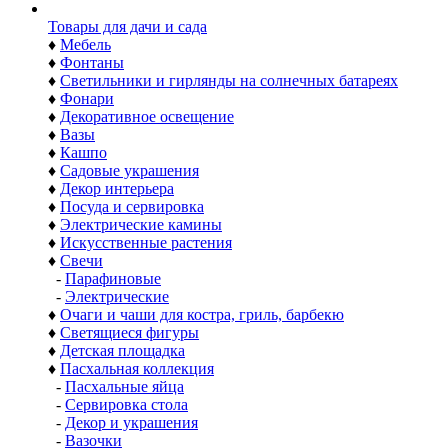
Товары для дачи и сада
♦
Мебель
♦
Фонтаны
♦
Светильники и гирлянды на солнечных батареях
♦
Фонари
♦
Декоративное освещение
♦
Вазы
♦
Кашпо
♦
Садовые украшения
♦
Декор интерьера
♦
Посуда и сервировка
♦
Электрические камины
♦
Искусственные растения
♦
Свечи
-
Парафиновые
-
Электрические
♦
Очаги и чаши для костра, гриль, барбекю
♦
Светящиеся фигуры
♦
Детская площадка
♦
Пасхальная коллекция
-
Пасхальные яйца
-
Сервировка стола
-
Декор и украшения
-
Вазочки