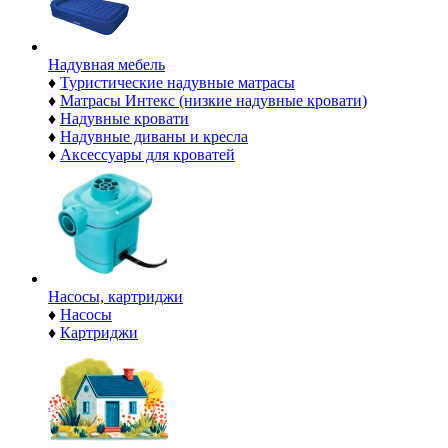
Надувная мебель
♦
Туристические надувные матрасы
♦
Матрасы Интекс (низкие надувные кровати)
♦
Надувные кровати
♦
Надувные диваны и кресла
♦
Аксессуары для кроватей
Насосы, картриджи
♦
Насосы
♦
Картриджи