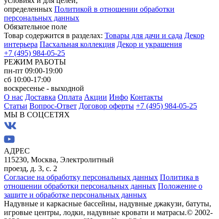
условиях и для целей,
определенных
Политикой в отношении обработки
персональных данных
Обязательное поле
Товар содержится в разделах:
Товары для дачи и сада
Декор
интерьера
Пасхальная коллекция
Декор и украшения
+7 (495) 984-05-25
РЕЖИМ РАБОТЫ
пн-пт 09:00-19:00
сб 10:00-17:00
воскресенье - выходной
О нас
Доставка
Оплата
Акции
Инфо
Контакты
Статьи
Вопрос-Ответ
Договор оферты
+7 (495) 984-05-25
МЫ В СОЦСЕТЯХ
АДРЕС
115230, Москва, Электролитный
проезд, д. 3, с. 2
Согласие на обработку персональных данных
Политика в
отношении обработки персональных данных
Положение о
защите и обработке персональных данных
Надувные и каркасные бассейны, надувные джакузи, батуты,
игровые центры, лодки, надувные кровати и матрасы.
© 2002-