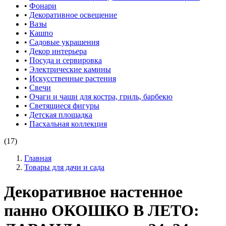
•
Фонари
•
Декоративное освещение
•
Вазы
•
Кашпо
•
Садовые украшения
•
Декор интерьера
•
Посуда и сервировка
•
Электрические камины
•
Искусственные растения
•
Свечи
•
Очаги и чаши для костра, гриль, барбекю
•
Светящиеся фигуры
•
Детская площадка
•
Пасхальная коллекция
(17)
Главная
Товары для дачи и сада
Декоративное настенное
панно ОКОШКО В ЛЕТО: