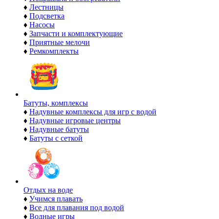
♦
Лестницы
♦
Подсветка
♦
Насосы
♦
Запчасти и комплектующие
♦
Приятные мелочи
♦
Ремкомплекты
Батуты, комплексы
♦
Надувные комплексы для игр с водой
♦
Надувные игровые центры
♦
Надувные батуты
♦
Батуты с сеткой
Отдых на воде
♦
Учимся плавать
♦
Все для плавания под водой
♦
Водные игры