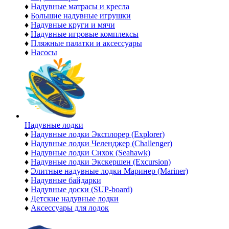
♦
Надувные матрасы и кресла
♦
Большие надувные игрушки
♦
Надувные круги и мячи
♦
Надувные игровые комплексы
♦
Пляжные палатки и аксессуары
♦
Насосы
Надувные лодки
♦
Надувные лодки Эксплорер (Explorer)
♦
Надувные лодки Челенджер (Challenger)
♦
Надувные лодки Сихок (Seahawk)
♦
Надувные лодки Экскершен (Excursion)
♦
Элитные надувные лодки Маринер (Mariner)
♦
Надувные байдарки
♦
Надувные доски (SUP-board)
♦
Детские надувные лодки
♦
Аксессуары для лодок