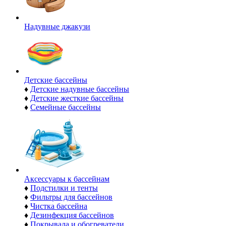
Надувные джакузи
Детские бассейны
♦
Детские надувные бассейны
♦
Детские жесткие бассейны
♦
Семейные бассейны
Аксессуары к бассейнам
♦
Подстилки и тенты
♦
Фильтры для бассейнов
♦
Чистка бассейна
♦
Дезинфекция бассейнов
♦
Покрывала и обогреватели