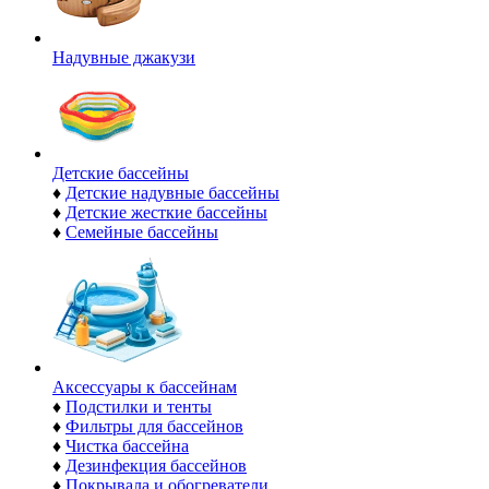
Надувные джакузи
Детские бассейны
♦
Детские надувные бассейны
♦
Детские жесткие бассейны
♦
Семейные бассейны
Аксессуары к бассейнам
♦
Подстилки и тенты
♦
Фильтры для бассейнов
♦
Чистка бассейна
♦
Дезинфекция бассейнов
♦
Покрывала и обогреватели