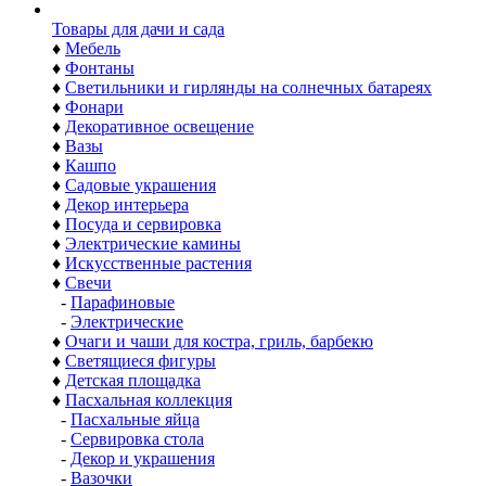
Товары для дачи и сада
♦
Мебель
♦
Фонтаны
♦
Светильники и гирлянды на солнечных батареях
♦
Фонари
♦
Декоративное освещение
♦
Вазы
♦
Кашпо
♦
Садовые украшения
♦
Декор интерьера
♦
Посуда и сервировка
♦
Электрические камины
♦
Искусственные растения
♦
Свечи
-
Парафиновые
-
Электрические
♦
Очаги и чаши для костра, гриль, барбекю
♦
Светящиеся фигуры
♦
Детская площадка
♦
Пасхальная коллекция
-
Пасхальные яйца
-
Сервировка стола
-
Декор и украшения
-
Вазочки