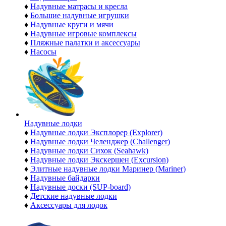
♦
Надувные матрасы и кресла
♦
Большие надувные игрушки
♦
Надувные круги и мячи
♦
Надувные игровые комплексы
♦
Пляжные палатки и аксессуары
♦
Насосы
Надувные лодки
♦
Надувные лодки Эксплорер (Explorer)
♦
Надувные лодки Челенджер (Challenger)
♦
Надувные лодки Сихок (Seahawk)
♦
Надувные лодки Экскершен (Excursion)
♦
Элитные надувные лодки Маринер (Mariner)
♦
Надувные байдарки
♦
Надувные доски (SUP-board)
♦
Детские надувные лодки
♦
Аксессуары для лодок