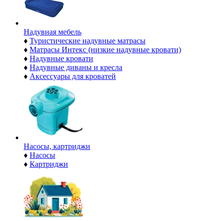
Надувная мебель
♦
Туристические надувные матрасы
♦
Матрасы Интекс (низкие надувные кровати)
♦
Надувные кровати
♦
Надувные диваны и кресла
♦
Аксессуары для кроватей
Насосы, картриджи
♦
Насосы
♦
Картриджи