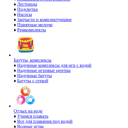
♦
Лестницы
♦
Подсветка
♦
Насосы
♦
Запчасти и комплектующие
♦
Приятные мелочи
♦
Ремкомплекты
Батуты, комплексы
♦
Надувные комплексы для игр с водой
♦
Надувные игровые центры
♦
Надувные батуты
♦
Батуты с сеткой
Отдых на воде
♦
Учимся плавать
♦
Все для плавания под водой
♦
Водные игры