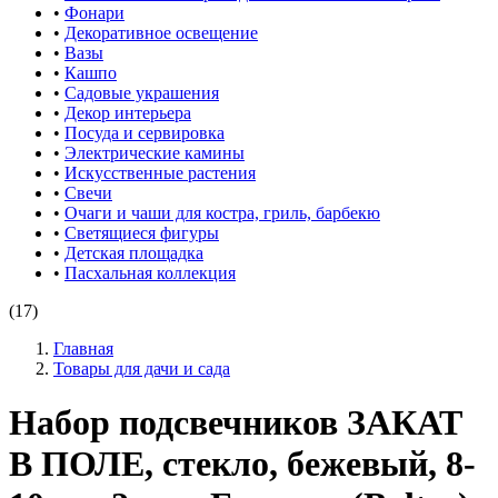
•
Фонари
•
Декоративное освещение
•
Вазы
•
Кашпо
•
Садовые украшения
•
Декор интерьера
•
Посуда и сервировка
•
Электрические камины
•
Искусственные растения
•
Свечи
•
Очаги и чаши для костра, гриль, барбекю
•
Светящиеся фигуры
•
Детская площадка
•
Пасхальная коллекция
(17)
Главная
Товары для дачи и сада
Набор подсвечников ЗАКАТ
В ПОЛЕ, стекло, бежевый, 8-