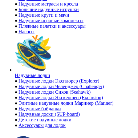
♦
Надувные матрасы и кресла
♦
Большие надувные игрушки
♦
Надувные круги и мячи
♦
Надувные игровые комплексы
♦
Пляжные палатки и аксессуары
♦
Насосы
Надувные лодки
♦
Надувные лодки Эксплорер (Explorer)
♦
Надувные лодки Челенджер (Challenger)
♦
Надувные лодки Сихок (Seahawk)
♦
Надувные лодки Экскершен (Excursion)
♦
Элитные надувные лодки Маринер (Mariner)
♦
Надувные байдарки
♦
Надувные доски (SUP-board)
♦
Детские надувные лодки
♦
Аксессуары для лодок