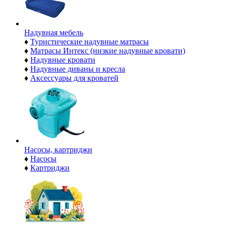
Надувная мебель
♦
Туристические надувные матрасы
♦
Матрасы Интекс (низкие надувные кровати)
♦
Надувные кровати
♦
Надувные диваны и кресла
♦
Аксессуары для кроватей
Насосы, картриджи
♦
Насосы
♦
Картриджи