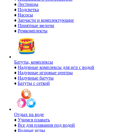
♦
Лестницы
♦
Подсветка
♦
Насосы
♦
Запчасти и комплектующие
♦
Приятные мелочи
♦
Ремкомплекты
Батуты, комплексы
♦
Надувные комплексы для игр с водой
♦
Надувные игровые центры
♦
Надувные батуты
♦
Батуты с сеткой
Отдых на воде
♦
Учимся плавать
♦
Все для плавания под водой
♦
Водные игры