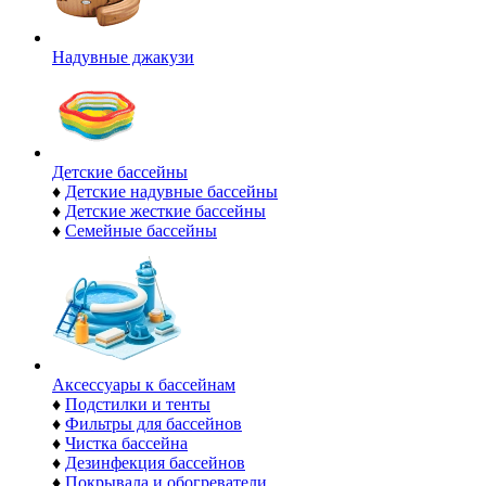
Надувные джакузи
Детские бассейны
♦
Детские надувные бассейны
♦
Детские жесткие бассейны
♦
Семейные бассейны
Аксессуары к бассейнам
♦
Подстилки и тенты
♦
Фильтры для бассейнов
♦
Чистка бассейна
♦
Дезинфекция бассейнов
♦
Покрывала и обогреватели