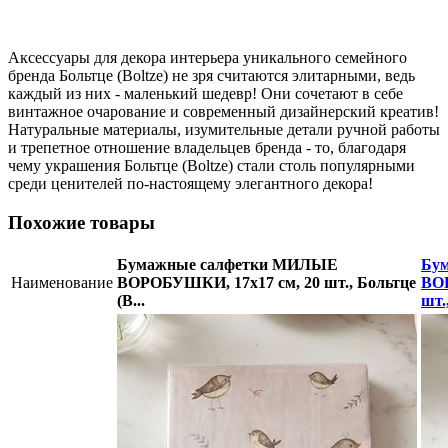
Аксессуары для декора интерьера уникального семейного
бренда Больтце (Boltze) не зря считаются элитарными, ведь
каждый из них - маленький шедевр! Они сочетают в себе
винтажное очарование и современный дизайнерский креатив!
Натуральные материалы, изумительные детали ручной работы
и трепетное отношение владельцев бренда - то, благодаря
чему украшения Больтце (Boltze) стали столь популярными
среди ценителей по-настоящему элегантного декора!
Похожие товары
Бумажные салфетки МИЛЫЕ
Бу
Наименование
ВОРОБУШКИ, 17х17 см, 20 шт., Больтце
ВОР
(B...
шт.,