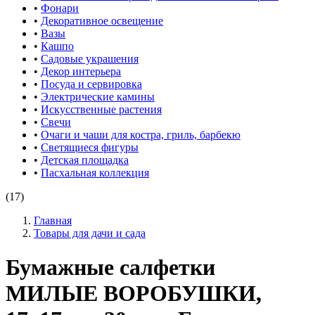
•
Фонари
•
Декоративное освещение
•
Вазы
•
Кашпо
•
Садовые украшения
•
Декор интерьера
•
Посуда и сервировка
•
Электрические камины
•
Искусственные растения
•
Свечи
•
Очаги и чаши для костра, гриль, барбекю
•
Светящиеся фигуры
•
Детская площадка
•
Пасхальная коллекция
(17)
Главная
Товары для дачи и сада
Бумажные салфетки
МИЛЫЕ ВОРОБУШКИ,