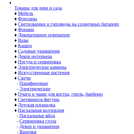
Товары для дачи и сада
♦
Мебель
♦
Фонтаны
♦
Светильники и гирлянды на солнечных батареях
♦
Фонари
♦
Декоративное освещение
♦
Вазы
♦
Кашпо
♦
Садовые украшения
♦
Декор интерьера
♦
Посуда и сервировка
♦
Электрические камины
♦
Искусственные растения
♦
Свечи
-
Парафиновые
-
Электрические
♦
Очаги и чаши для костра, гриль, барбекю
♦
Светящиеся фигуры
♦
Детская площадка
♦
Пасхальная коллекция
-
Пасхальные яйца
-
Сервировка стола
-
Декор и украшения
-
Вазочки