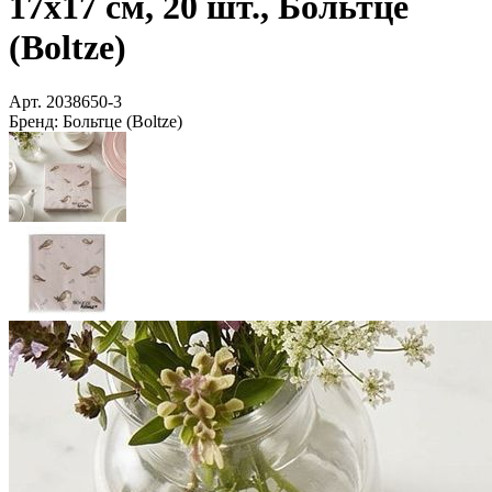
17х17 см, 20 шт., Больтце
(Boltze)
Арт.
2038650-3
Бренд:
Больтце (Boltze)