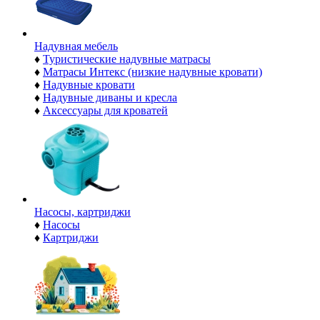
Надувная мебель
♦
Туристические надувные матрасы
♦
Матрасы Интекс (низкие надувные кровати)
♦
Надувные кровати
♦
Надувные диваны и кресла
♦
Аксессуары для кроватей
Насосы, картриджи
♦
Насосы
♦
Картриджи