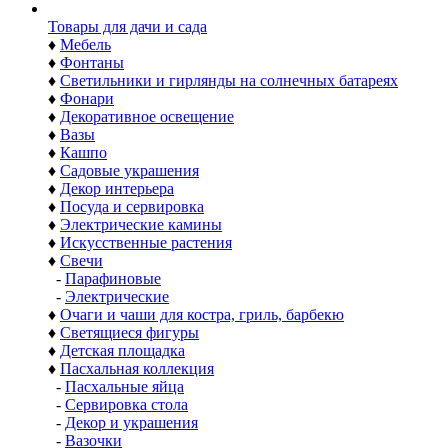
Товары для дачи и сада
♦
Мебель
♦
Фонтаны
♦
Светильники и гирлянды на солнечных батареях
♦
Фонари
♦
Декоративное освещение
♦
Вазы
♦
Кашпо
♦
Садовые украшения
♦
Декор интерьера
♦
Посуда и сервировка
♦
Электрические камины
♦
Искусственные растения
♦
Свечи
-
Парафиновые
-
Электрические
♦
Очаги и чаши для костра, гриль, барбекю
♦
Светящиеся фигуры
♦
Детская площадка
♦
Пасхальная коллекция
-
Пасхальные яйца
-
Сервировка стола
-
Декор и украшения
-
Вазочки