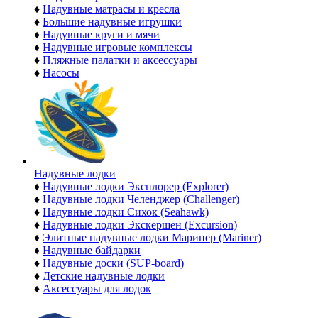
♦
Надувные матрасы и кресла
♦
Большие надувные игрушки
♦
Надувные круги и мячи
♦
Надувные игровые комплексы
♦
Пляжные палатки и аксессуары
♦
Насосы
Надувные лодки
♦
Надувные лодки Эксплорер (Explorer)
♦
Надувные лодки Челенджер (Challenger)
♦
Надувные лодки Сихок (Seahawk)
♦
Надувные лодки Экскершен (Excursion)
♦
Элитные надувные лодки Маринер (Mariner)
♦
Надувные байдарки
♦
Надувные доски (SUP-board)
♦
Детские надувные лодки
♦
Аксессуары для лодок