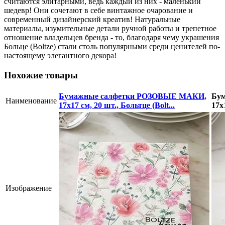
считаются элитарными, ведь каждый из них - маленький
шедевр! Они сочетают в себе винтажное очарование и
современный дизайнерский креатив! Натуральные
материалы, изумительные детали ручной работы и трепетное
отношение владельцев бренда - то, благодаря чему украшения
Больце (Boltze) стали столь популярными среди ценителей по-
настоящему элегантного декора!
Похожие товары
Бумажные салфетки РОЗОВЫЕ МАКИ,
Бу
Наименование
17х17 см, 20 шт., Больтце (Bolt...
17х
Изображение