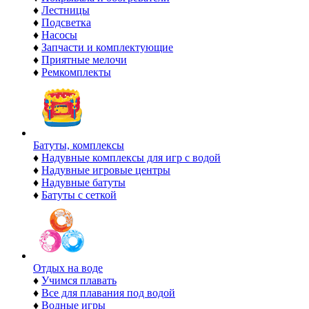
♦
Лестницы
♦
Подсветка
♦
Насосы
♦
Запчасти и комплектующие
♦
Приятные мелочи
♦
Ремкомплекты
Батуты, комплексы
♦
Надувные комплексы для игр с водой
♦
Надувные игровые центры
♦
Надувные батуты
♦
Батуты с сеткой
Отдых на воде
♦
Учимся плавать
♦
Все для плавания под водой
♦
Водные игры