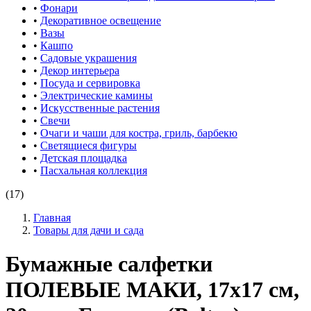
•
Фонари
•
Декоративное освещение
•
Вазы
•
Кашпо
•
Садовые украшения
•
Декор интерьера
•
Посуда и сервировка
•
Электрические камины
•
Искусственные растения
•
Свечи
•
Очаги и чаши для костра, гриль, барбекю
•
Светящиеся фигуры
•
Детская площадка
•
Пасхальная коллекция
(17)
Главная
Товары для дачи и сада
Бумажные салфетки
ПОЛЕВЫЕ МАКИ, 17х17 см,