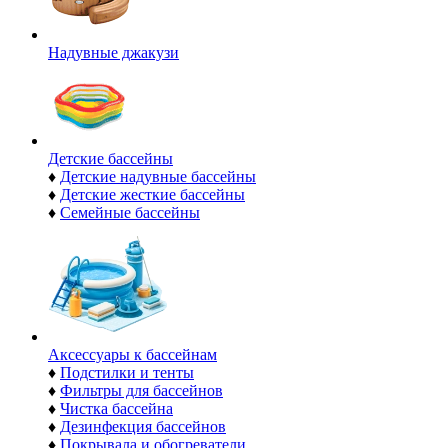
Надувные джакузи
Детские бассейны
♦
Детские надувные бассейны
♦
Детские жесткие бассейны
♦
Семейные бассейны
Аксессуары к бассейнам
♦
Подстилки и тенты
♦
Фильтры для бассейнов
♦
Чистка бассейна
♦
Дезинфекция бассейнов
♦
Покрывала и обогреватели