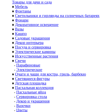
Товары для дачи и сада
♦
Мебель
♦
Фонтаны
♦
Светильники и гирлянды на солнечных батареях
♦
Фонари
♦
Декоративное освещение
♦
Вазы
♦
Кашпо
♦
Садовые украшения
♦
Декор интерьера
♦
Посуда и сервировка
♦
Электрические камины
♦
Искусственные растения
♦
Свечи
-
Парафиновые
-
Электрические
♦
Очаги и чаши для костра, гриль, барбекю
♦
Светящиеся фигуры
♦
Детская площадка
♦
Пасхальная коллекция
-
Пасхальные яйца
-
Сервировка стола
-
Декор и украшения
-
Вазочки
-
Цветы