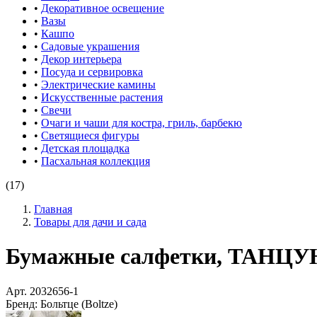
•
Декоративное освещение
•
Вазы
•
Кашпо
•
Садовые украшения
•
Декор интерьера
•
Посуда и сервировка
•
Электрические камины
•
Искусственные растения
•
Свечи
•
Очаги и чаши для костра, гриль, барбекю
•
Светящиеся фигуры
•
Детская площадка
•
Пасхальная коллекция
(17)
Главная
Товары для дачи и сада
Бумажные салфетки, ТАНЦУЮЩ
Арт.
2032656-1
Бренд:
Больтце (Boltze)