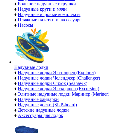
♦
Большие надувные игрушки
♦
Надувные круги и мячи
♦
Надувные игровые комплексы
♦
Пляжные палатки и аксессуары
♦
Насосы
Надувные лодки
♦
Надувные лодки Эксплорер (Explorer)
♦
Надувные лодки Челенджер (Challenger)
♦
Надувные лодки Сихок (Seahawk)
♦
Надувные лодки Экскершен (Excursion)
♦
Элитные надувные лодки Маринер (Mariner)
♦
Надувные байдарки
♦
Надувные доски (SUP-board)
♦
Детские надувные лодки
♦
Аксессуары для лодок