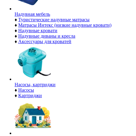
Надувная мебель
♦
Туристические надувные матрасы
♦
Матрасы Интекс (низкие надувные кровати)
♦
Надувные кровати
♦
Надувные диваны и кресла
♦
Аксессуары для кроватей
Насосы, картриджи
♦
Насосы
♦
Картриджи