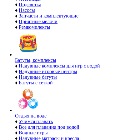
♦
Подсветка
♦
Насосы
♦
Запчасти и комплектующие
♦
Приятные мелочи
♦
Ремкомплекты
Батуты, комплексы
♦
Надувные комплексы для игр с водой
♦
Надувные игровые центры
♦
Надувные батуты
♦
Батуты с сеткой
Отдых на воде
♦
Учимся плавать
♦
Все для плавания под водой
♦
Водные игры
♦
Надувные матрасы и кресла