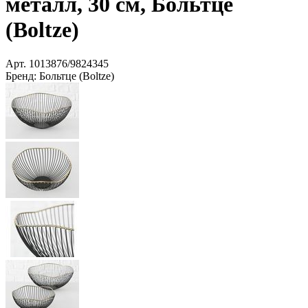
металл, 30 см, Больтце
(Boltze)
Арт.
1013876/9824345
Бренд:
Больтце (Boltze)