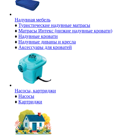
Надувная мебель
♦
Туристические надувные матрасы
♦
Матрасы Интекс (низкие надувные кровати)
♦
Надувные кровати
♦
Надувные диваны и кресла
♦
Аксессуары для кроватей
Насосы, картриджи
♦
Насосы
♦
Картриджи