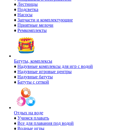
♦
Лестницы
♦
Подсветка
♦
Насосы
♦
Запчасти и комплектующие
♦
Приятные мелочи
♦
Ремкомплекты
Батуты, комплексы
♦
Надувные комплексы для игр с водой
♦
Надувные игровые центры
♦
Надувные батуты
♦
Батуты с сеткой
Отдых на воде
♦
Учимся плавать
♦
Все для плавания под водой
♦
Водные игры