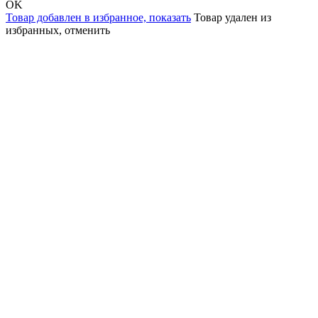
OK
Товар добавлен в избранное,
показать
Товар удален из
избранных,
отменить