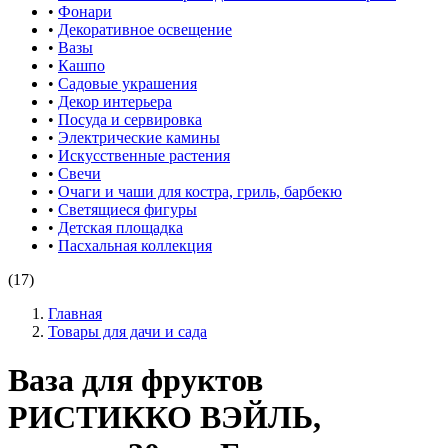
•
Фонари
•
Декоративное освещение
•
Вазы
•
Кашпо
•
Садовые украшения
•
Декор интерьера
•
Посуда и сервировка
•
Электрические камины
•
Искусственные растения
•
Свечи
•
Очаги и чаши для костра, гриль, барбекю
•
Светящиеся фигуры
•
Детская площадка
•
Пасхальная коллекция
(17)
Главная
Товары для дачи и сада
Ваза для фруктов
РИСТИККО ВЭЙЛЬ,