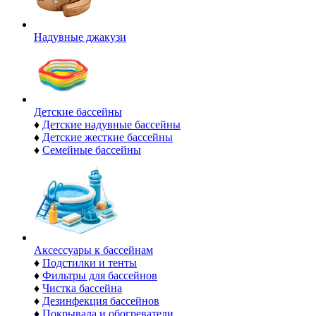
Надувные джакузи
Детские бассейны
♦
Детские надувные бассейны
♦
Детские жесткие бассейны
♦
Семейные бассейны
Аксессуары к бассейнам
♦
Подстилки и тенты
♦
Фильтры для бассейнов
♦
Чистка бассейна
♦
Дезинфекция бассейнов
♦
Покрывала и обогреватели