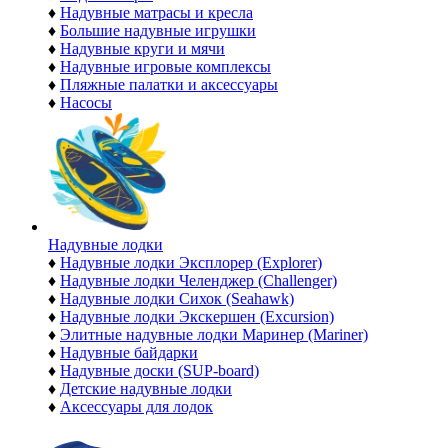
♦
Надувные матрасы и кресла
♦
Большие надувные игрушки
♦
Надувные круги и мячи
♦
Надувные игровые комплексы
♦
Пляжные палатки и аксессуары
♦
Насосы
Надувные лодки
♦
Надувные лодки Эксплорер (Explorer)
♦
Надувные лодки Челенджер (Challenger)
♦
Надувные лодки Сихок (Seahawk)
♦
Надувные лодки Экскершен (Excursion)
♦
Элитные надувные лодки Маринер (Mariner)
♦
Надувные байдарки
♦
Надувные доски (SUP-board)
♦
Детские надувные лодки
♦
Аксессуары для лодок