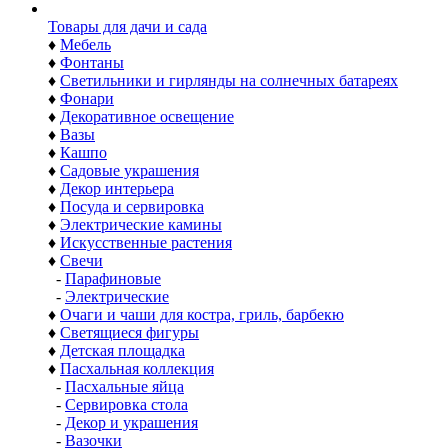
Товары для дачи и сада
♦
Мебель
♦
Фонтаны
♦
Светильники и гирлянды на солнечных батареях
♦
Фонари
♦
Декоративное освещение
♦
Вазы
♦
Кашпо
♦
Садовые украшения
♦
Декор интерьера
♦
Посуда и сервировка
♦
Электрические камины
♦
Искусственные растения
♦
Свечи
-
Парафиновые
-
Электрические
♦
Очаги и чаши для костра, гриль, барбекю
♦
Светящиеся фигуры
♦
Детская площадка
♦
Пасхальная коллекция
-
Пасхальные яйца
-
Сервировка стола
-
Декор и украшения
-
Вазочки