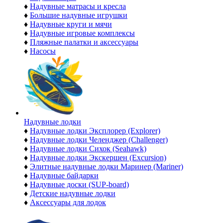
♦
Надувные матрасы и кресла
♦
Большие надувные игрушки
♦
Надувные круги и мячи
♦
Надувные игровые комплексы
♦
Пляжные палатки и аксессуары
♦
Насосы
Надувные лодки
♦
Надувные лодки Эксплорер (Explorer)
♦
Надувные лодки Челенджер (Challenger)
♦
Надувные лодки Сихок (Seahawk)
♦
Надувные лодки Экскершен (Excursion)
♦
Элитные надувные лодки Маринер (Mariner)
♦
Надувные байдарки
♦
Надувные доски (SUP-board)
♦
Детские надувные лодки
♦
Аксессуары для лодок