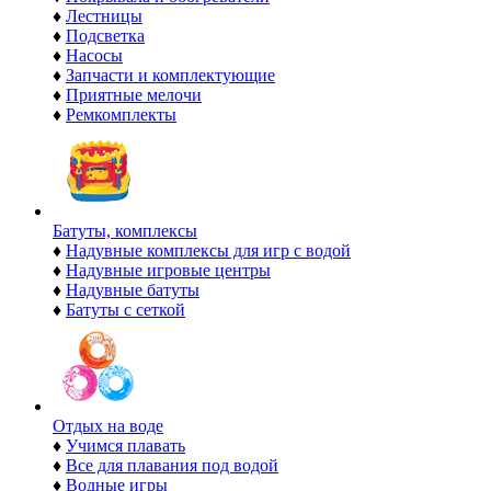
♦
Лестницы
♦
Подсветка
♦
Насосы
♦
Запчасти и комплектующие
♦
Приятные мелочи
♦
Ремкомплекты
Батуты, комплексы
♦
Надувные комплексы для игр с водой
♦
Надувные игровые центры
♦
Надувные батуты
♦
Батуты с сеткой
Отдых на воде
♦
Учимся плавать
♦
Все для плавания под водой
♦
Водные игры