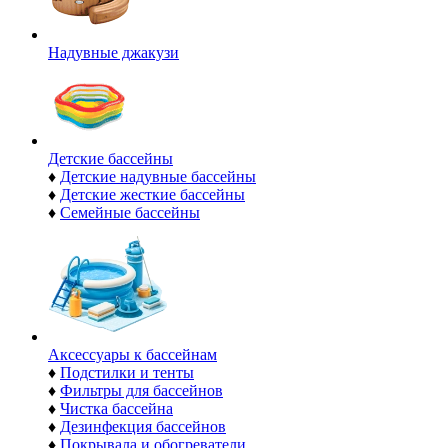
Надувные джакузи
Детские бассейны
♦
Детские надувные бассейны
♦
Детские жесткие бассейны
♦
Семейные бассейны
Аксессуары к бассейнам
♦
Подстилки и тенты
♦
Фильтры для бассейнов
♦
Чистка бассейна
♦
Дезинфекция бассейнов
♦
Покрывала и обогреватели