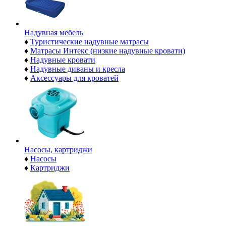
Надувная мебель
♦
Туристические надувные матрасы
♦
Матрасы Интекс (низкие надувные кровати)
♦
Надувные кровати
♦
Надувные диваны и кресла
♦
Аксессуары для кроватей
Насосы, картриджи
♦
Насосы
♦
Картриджи