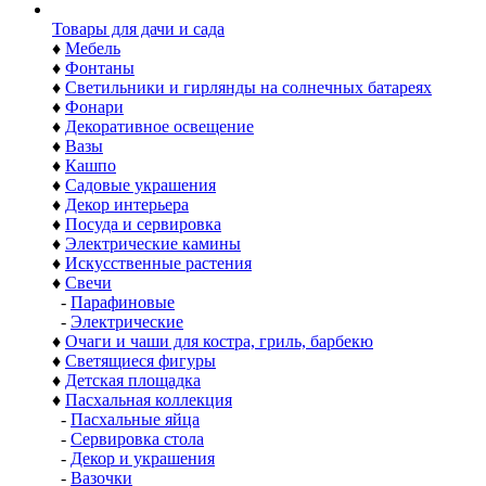
Товары для дачи и сада
♦
Мебель
♦
Фонтаны
♦
Светильники и гирлянды на солнечных батареях
♦
Фонари
♦
Декоративное освещение
♦
Вазы
♦
Кашпо
♦
Садовые украшения
♦
Декор интерьера
♦
Посуда и сервировка
♦
Электрические камины
♦
Искусственные растения
♦
Свечи
-
Парафиновые
-
Электрические
♦
Очаги и чаши для костра, гриль, барбекю
♦
Светящиеся фигуры
♦
Детская площадка
♦
Пасхальная коллекция
-
Пасхальные яйца
-
Сервировка стола
-
Декор и украшения
-
Вазочки