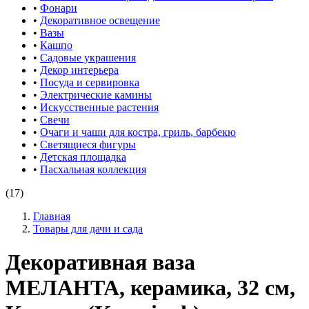
•
Фонари
•
Декоративное освещение
•
Вазы
•
Кашпо
•
Садовые украшения
•
Декор интерьера
•
Посуда и сервировка
•
Электрические камины
•
Искусственные растения
•
Свечи
•
Очаги и чаши для костра, гриль, барбекю
•
Светящиеся фигуры
•
Детская площадка
•
Пасхальная коллекция
(17)
Главная
Товары для дачи и сада
Декоративная ваза
МЕЛАНТА, керамика, 32 см,