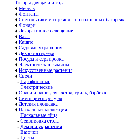
Товары для дачи и сада
♦
Мебель
♦
Фонтаны
♦
Светильники и гирлянды на солнечных батареях
♦
Фонари
♦
Декоративное освещение
♦
Вазы
♦
Кашпо
♦
Садовые украшения
♦
Декор интерьера
♦
Посуда и сервировка
♦
Электрические камины
♦
Искусственные растения
♦
Свечи
-
Парафиновые
-
Электрические
♦
Очаги и чаши для костра, гриль, барбекю
♦
Светящиеся фигуры
♦
Детская площадка
♦
Пасхальная коллекция
-
Пасхальные яйца
-
Сервировка стола
-
Декор и украшения
-
Вазочки
-
Цветы