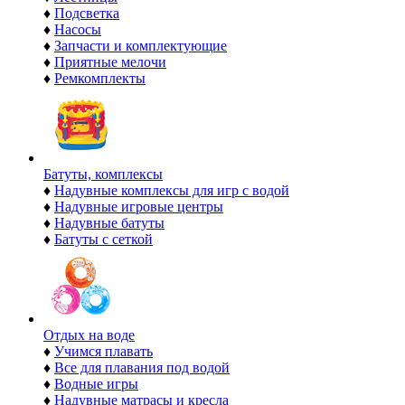
♦
Подсветка
♦
Насосы
♦
Запчасти и комплектующие
♦
Приятные мелочи
♦
Ремкомплекты
Батуты, комплексы
♦
Надувные комплексы для игр с водой
♦
Надувные игровые центры
♦
Надувные батуты
♦
Батуты с сеткой
Отдых на воде
♦
Учимся плавать
♦
Все для плавания под водой
♦
Водные игры
♦
Надувные матрасы и кресла