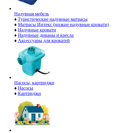
Надувная мебель
♦
Туристические надувные матрасы
♦
Матрасы Интекс (низкие надувные кровати)
♦
Надувные кровати
♦
Надувные диваны и кресла
♦
Аксессуары для кроватей
Насосы, картриджи
♦
Насосы
♦
Картриджи