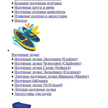
♦
Большие надувные игрушки
♦
Надувные круги и мячи
♦
Надувные игровые комплексы
♦
Пляжные палатки и аксессуары
♦
Насосы
Надувные лодки
♦
Надувные лодки Эксплорер (Explorer)
♦
Надувные лодки Челенджер (Challenger)
♦
Надувные лодки Сихок (Seahawk)
♦
Надувные лодки Экскершен (Excursion)
♦
Элитные надувные лодки Маринер (Mariner)
♦
Надувные байдарки
♦
Надувные доски (SUP-board)
♦
Детские надувные лодки
♦
Аксессуары для лодок