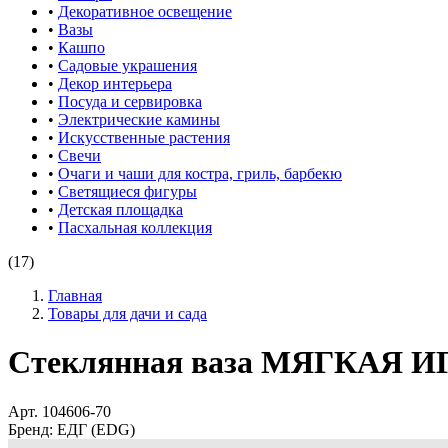
•
Декоративное освещение
•
Вазы
•
Кашпо
•
Садовые украшения
•
Декор интерьера
•
Посуда и сервировка
•
Электрические камины
•
Искусственные растения
•
Свечи
•
Очаги и чаши для костра, гриль, барбекю
•
Светящиеся фигуры
•
Детская площадка
•
Пасхальная коллекция
(17)
Главная
Товары для дачи и сада
Стеклянная ваза МЯГКАЯ ИГР
Арт.
104606-70
Бренд:
ЕДГ (EDG)