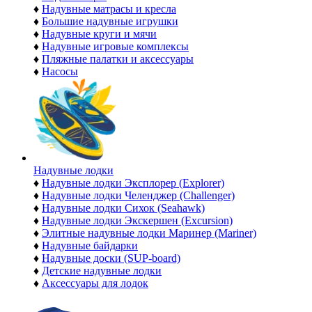
♦
Надувные матрасы и кресла
♦
Большие надувные игрушки
♦
Надувные круги и мячи
♦
Надувные игровые комплексы
♦
Пляжные палатки и аксессуары
♦
Насосы
Надувные лодки
♦
Надувные лодки Эксплорер (Explorer)
♦
Надувные лодки Челенджер (Challenger)
♦
Надувные лодки Сихок (Seahawk)
♦
Надувные лодки Экскершен (Excursion)
♦
Элитные надувные лодки Маринер (Mariner)
♦
Надувные байдарки
♦
Надувные доски (SUP-board)
♦
Детские надувные лодки
♦
Аксессуары для лодок