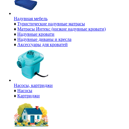
Надувная мебель
♦
Туристические надувные матрасы
♦
Матрасы Интекс (низкие надувные кровати)
♦
Надувные кровати
♦
Надувные диваны и кресла
♦
Аксессуары для кроватей
Насосы, картриджи
♦
Насосы
♦
Картриджи