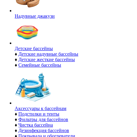
Надувные джакузи
Детские бассейны
♦
Детские надувные бассейны
♦
Детские жесткие бассейны
♦
Семейные бассейны
Аксессуары к бассейнам
♦
Подстилки и тенты
♦
Фильтры для бассейнов
♦
Чистка бассейна
♦
Дезинфекция бассейнов
♦
Покрывала и обогреватели