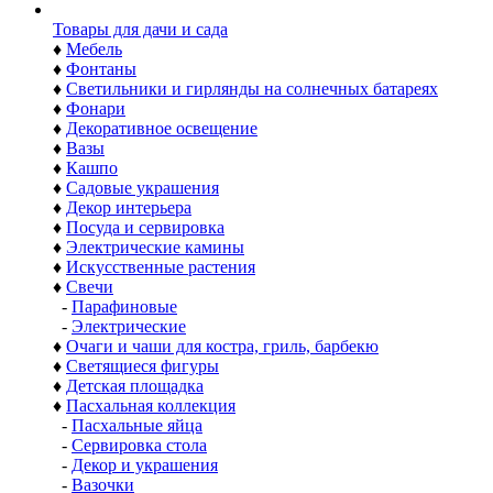
Товары для дачи и сада
♦
Мебель
♦
Фонтаны
♦
Светильники и гирлянды на солнечных батареях
♦
Фонари
♦
Декоративное освещение
♦
Вазы
♦
Кашпо
♦
Садовые украшения
♦
Декор интерьера
♦
Посуда и сервировка
♦
Электрические камины
♦
Искусственные растения
♦
Свечи
-
Парафиновые
-
Электрические
♦
Очаги и чаши для костра, гриль, барбекю
♦
Светящиеся фигуры
♦
Детская площадка
♦
Пасхальная коллекция
-
Пасхальные яйца
-
Сервировка стола
-
Декор и украшения
-
Вазочки