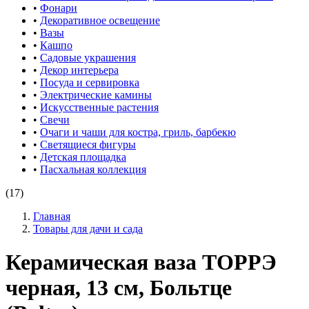
•
Фонари
•
Декоративное освещение
•
Вазы
•
Кашпо
•
Садовые украшения
•
Декор интерьера
•
Посуда и сервировка
•
Электрические камины
•
Искусственные растения
•
Свечи
•
Очаги и чаши для костра, гриль, барбекю
•
Светящиеся фигуры
•
Детская площадка
•
Пасхальная коллекция
(17)
Главная
Товары для дачи и сада
Керамическая ваза ТОРРЭ
черная, 13 см, Больтце