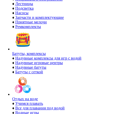
♦
Лестницы
♦
Подсветка
♦
Насосы
♦
Запчасти и комплектующие
♦
Приятные мелочи
♦
Ремкомплекты
Батуты, комплексы
♦
Надувные комплексы для игр с водой
♦
Надувные игровые центры
♦
Надувные батуты
♦
Батуты с сеткой
Отдых на воде
♦
Учимся плавать
♦
Все для плавания под водой
♦
Водные игры