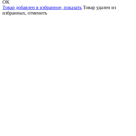
OK
Товар добавлен в избранное,
показать
Товар удален из
избранных,
отменить