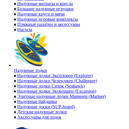
♦
Надувные матрасы и кресла
♦
Большие надувные игрушки
♦
Надувные круги и мячи
♦
Надувные игровые комплексы
♦
Пляжные палатки и аксессуары
♦
Насосы
Надувные лодки
♦
Надувные лодки Эксплорер (Explorer)
♦
Надувные лодки Челенджер (Challenger)
♦
Надувные лодки Сихок (Seahawk)
♦
Надувные лодки Экскершен (Excursion)
♦
Элитные надувные лодки Маринер (Mariner)
♦
Надувные байдарки
♦
Надувные доски (SUP-board)
♦
Детские надувные лодки
♦
Аксессуары для лодок