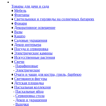
Товары для дачи и сада
♦
Мебель
♦
Фонтаны
♦
Светильники и гирлянды на солнечных батареях
♦
Фонари
♦
Декоративное освещение
♦
Вазы
♦
Кашпо
♦
Садовые украшения
♦
Декор интерьера
♦
Посуда и сервировка
♦
Электрические камины
♦
Искусственные растения
♦
Свечи
-
Парафиновые
-
Электрические
♦
Очаги и чаши для костра, гриль, барбекю
♦
Светящиеся фигуры
♦
Детская площадка
♦
Пасхальная коллекция
-
Пасхальные яйца
-
Сервировка стола
-
Декор и украшения
-
Вазочки