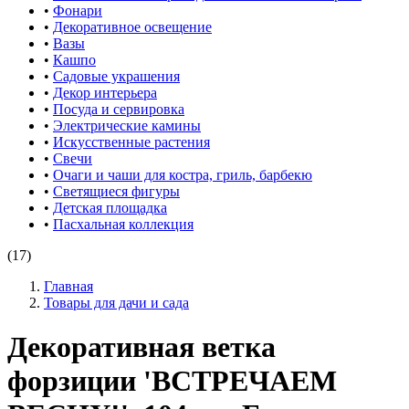
•
Фонари
•
Декоративное освещение
•
Вазы
•
Кашпо
•
Садовые украшения
•
Декор интерьера
•
Посуда и сервировка
•
Электрические камины
•
Искусственные растения
•
Свечи
•
Очаги и чаши для костра, гриль, барбекю
•
Светящиеся фигуры
•
Детская площадка
•
Пасхальная коллекция
(17)
Главная
Товары для дачи и сада
Декоративная ветка
форзиции 'ВСТРЕЧАЕМ