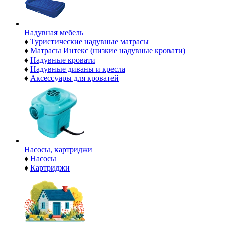
Надувная мебель
♦
Туристические надувные матрасы
♦
Матрасы Интекс (низкие надувные кровати)
♦
Надувные кровати
♦
Надувные диваны и кресла
♦
Аксессуары для кроватей
Насосы, картриджи
♦
Насосы
♦
Картриджи