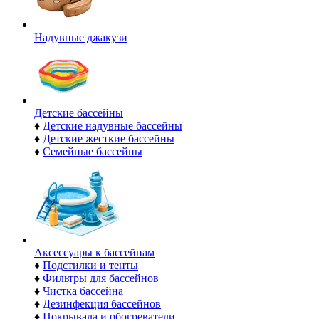
Надувные джакузи
Детские бассейны
♦
Детские надувные бассейны
♦
Детские жесткие бассейны
♦
Семейные бассейны
Аксессуары к бассейнам
♦
Подстилки и тенты
♦
Фильтры для бассейнов
♦
Чистка бассейна
♦
Дезинфекция бассейнов
♦
Покрывала и обогреватели