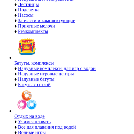
♦
Лестницы
♦
Подсветка
♦
Насосы
♦
Запчасти и комплектующие
♦
Приятные мелочи
♦
Ремкомплекты
Батуты, комплексы
♦
Надувные комплексы для игр с водой
♦
Надувные игровые центры
♦
Надувные батуты
♦
Батуты с сеткой
Отдых на воде
♦
Учимся плавать
♦
Все для плавания под водой
♦
Водные игры