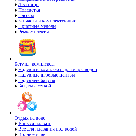
♦
Лестницы
♦
Подсветка
♦
Насосы
♦
Запчасти и комплектующие
♦
Приятные мелочи
♦
Ремкомплекты
Батуты, комплексы
♦
Надувные комплексы для игр с водой
♦
Надувные игровые центры
♦
Надувные батуты
♦
Батуты с сеткой
Отдых на воде
♦
Учимся плавать
♦
Все для плавания под водой
♦
Водные игры