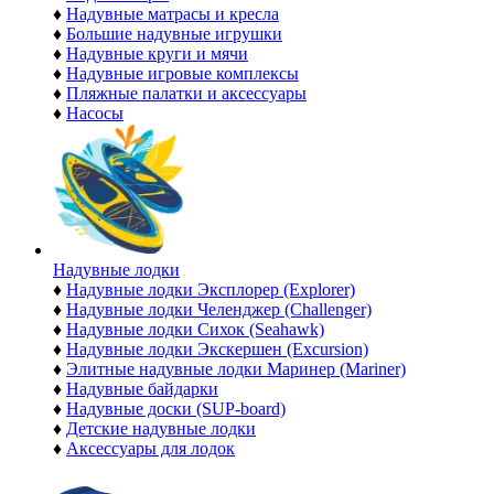
♦
Надувные матрасы и кресла
♦
Большие надувные игрушки
♦
Надувные круги и мячи
♦
Надувные игровые комплексы
♦
Пляжные палатки и аксессуары
♦
Насосы
Надувные лодки
♦
Надувные лодки Эксплорер (Explorer)
♦
Надувные лодки Челенджер (Challenger)
♦
Надувные лодки Сихок (Seahawk)
♦
Надувные лодки Экскершен (Excursion)
♦
Элитные надувные лодки Маринер (Mariner)
♦
Надувные байдарки
♦
Надувные доски (SUP-board)
♦
Детские надувные лодки
♦
Аксессуары для лодок