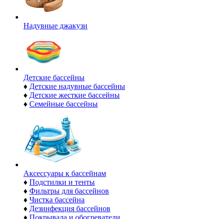
Надувные джакузи
Детские бассейны
♦
Детские надувные бассейны
♦
Детские жесткие бассейны
♦
Семейные бассейны
Аксессуары к бассейнам
♦
Подстилки и тенты
♦
Фильтры для бассейнов
♦
Чистка бассейна
♦
Дезинфекция бассейнов
♦
Покрывала и обогреватели