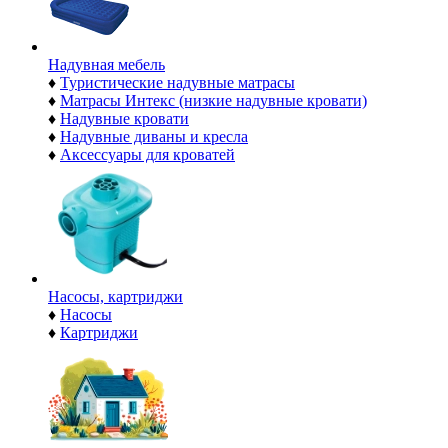
Надувная мебель
♦
Туристические надувные матрасы
♦
Матрасы Интекс (низкие надувные кровати)
♦
Надувные кровати
♦
Надувные диваны и кресла
♦
Аксессуары для кроватей
Насосы, картриджи
♦
Насосы
♦
Картриджи