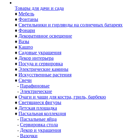
Товары для дачи и сада
♦
Мебель
♦
Фонтаны
♦
Светильники и гирлянды на солнечных батареях
♦
Фонари
♦
Декоративное освещение
♦
Вазы
♦
Кашпо
♦
Садовые украшения
♦
Декор интерьера
♦
Посуда и сервировка
♦
Электрические камины
♦
Искусственные растения
♦
Свечи
-
Парафиновые
-
Электрические
♦
Очаги и чаши для костра, гриль, барбекю
♦
Светящиеся фигуры
♦
Детская площадка
♦
Пасхальная коллекция
-
Пасхальные яйца
-
Сервировка стола
-
Декор и украшения
-
Вазочки