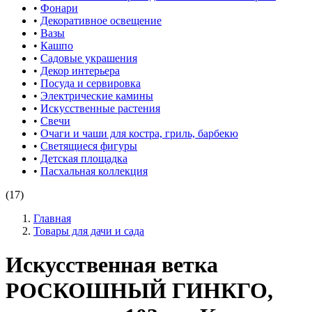
•
Фонари
•
Декоративное освещение
•
Вазы
•
Кашпо
•
Садовые украшения
•
Декор интерьера
•
Посуда и сервировка
•
Электрические камины
•
Искусственные растения
•
Свечи
•
Очаги и чаши для костра, гриль, барбекю
•
Светящиеся фигуры
•
Детская площадка
•
Пасхальная коллекция
(17)
Главная
Товары для дачи и сада
Искусственная ветка
РОСКОШНЫЙ ГИНКГО,