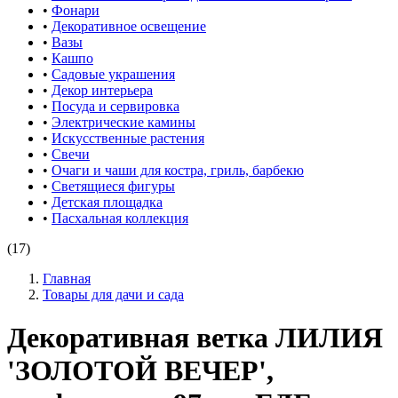
•
Фонари
•
Декоративное освещение
•
Вазы
•
Кашпо
•
Садовые украшения
•
Декор интерьера
•
Посуда и сервировка
•
Электрические камины
•
Искусственные растения
•
Свечи
•
Очаги и чаши для костра, гриль, барбекю
•
Светящиеся фигуры
•
Детская площадка
•
Пасхальная коллекция
(17)
Главная
Товары для дачи и сада
Декоративная ветка ЛИЛИЯ
'ЗОЛОТОЙ ВЕЧЕР',