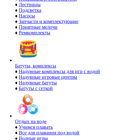
♦
Лестницы
♦
Подсветка
♦
Насосы
♦
Запчасти и комплектующие
♦
Приятные мелочи
♦
Ремкомплекты
Батуты, комплексы
♦
Надувные комплексы для игр с водой
♦
Надувные игровые центры
♦
Надувные батуты
♦
Батуты с сеткой
Отдых на воде
♦
Учимся плавать
♦
Все для плавания под водой
♦
Водные игры