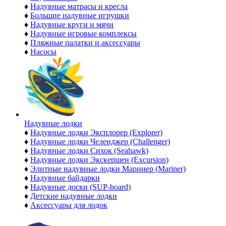
♦
Надувные матрасы и кресла
♦
Большие надувные игрушки
♦
Надувные круги и мячи
♦
Надувные игровые комплексы
♦
Пляжные палатки и аксессуары
♦
Насосы
Надувные лодки
♦
Надувные лодки Эксплорер (Explorer)
♦
Надувные лодки Челенджер (Challenger)
♦
Надувные лодки Сихок (Seahawk)
♦
Надувные лодки Экскершен (Excursion)
♦
Элитные надувные лодки Маринер (Mariner)
♦
Надувные байдарки
♦
Надувные доски (SUP-board)
♦
Детские надувные лодки
♦
Аксессуары для лодок