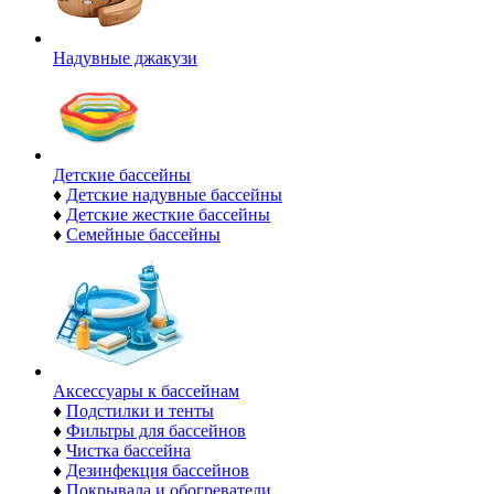
Надувные джакузи
Детские бассейны
♦
Детские надувные бассейны
♦
Детские жесткие бассейны
♦
Семейные бассейны
Аксессуары к бассейнам
♦
Подстилки и тенты
♦
Фильтры для бассейнов
♦
Чистка бассейна
♦
Дезинфекция бассейнов
♦
Покрывала и обогреватели