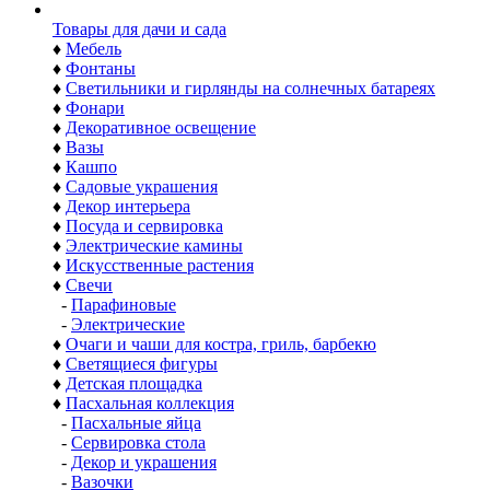
Товары для дачи и сада
♦
Мебель
♦
Фонтаны
♦
Светильники и гирлянды на солнечных батареях
♦
Фонари
♦
Декоративное освещение
♦
Вазы
♦
Кашпо
♦
Садовые украшения
♦
Декор интерьера
♦
Посуда и сервировка
♦
Электрические камины
♦
Искусственные растения
♦
Свечи
-
Парафиновые
-
Электрические
♦
Очаги и чаши для костра, гриль, барбекю
♦
Светящиеся фигуры
♦
Детская площадка
♦
Пасхальная коллекция
-
Пасхальные яйца
-
Сервировка стола
-
Декор и украшения
-
Вазочки