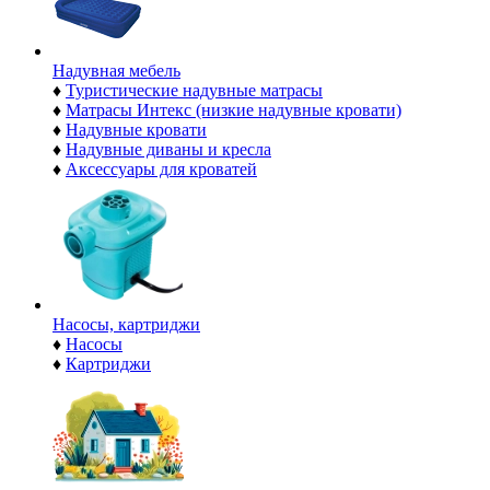
Надувная мебель
♦
Туристические надувные матрасы
♦
Матрасы Интекс (низкие надувные кровати)
♦
Надувные кровати
♦
Надувные диваны и кресла
♦
Аксессуары для кроватей
Насосы, картриджи
♦
Насосы
♦
Картриджи