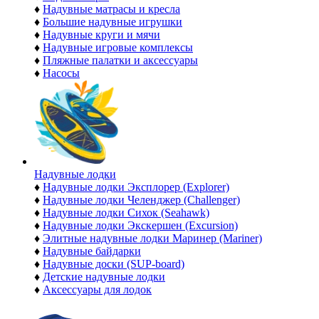
♦
Надувные матрасы и кресла
♦
Большие надувные игрушки
♦
Надувные круги и мячи
♦
Надувные игровые комплексы
♦
Пляжные палатки и аксессуары
♦
Насосы
Надувные лодки
♦
Надувные лодки Эксплорер (Explorer)
♦
Надувные лодки Челенджер (Challenger)
♦
Надувные лодки Сихок (Seahawk)
♦
Надувные лодки Экскершен (Excursion)
♦
Элитные надувные лодки Маринер (Mariner)
♦
Надувные байдарки
♦
Надувные доски (SUP-board)
♦
Детские надувные лодки
♦
Аксессуары для лодок