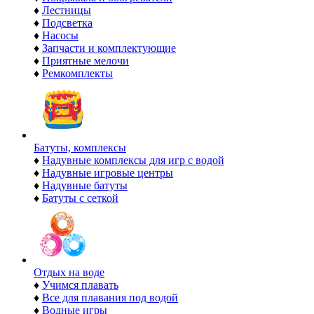
♦
Лестницы
♦
Подсветка
♦
Насосы
♦
Запчасти и комплектующие
♦
Приятные мелочи
♦
Ремкомплекты
Батуты, комплексы
♦
Надувные комплексы для игр с водой
♦
Надувные игровые центры
♦
Надувные батуты
♦
Батуты с сеткой
Отдых на воде
♦
Учимся плавать
♦
Все для плавания под водой
♦
Водные игры