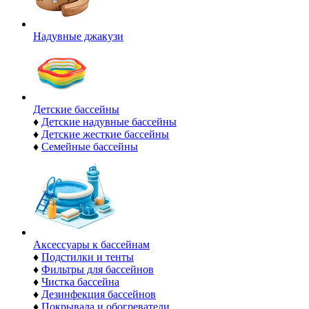
Надувные джакузи
Детские бассейны
♦
Детские надувные бассейны
♦
Детские жесткие бассейны
♦
Семейные бассейны
Аксессуары к бассейнам
♦
Подстилки и тенты
♦
Фильтры для бассейнов
♦
Чистка бассейна
♦
Дезинфекция бассейнов
♦
Покрывала и обогреватели