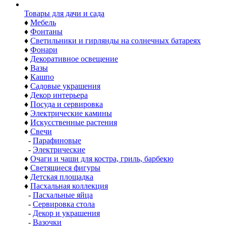
Товары для дачи и сада
♦
Мебель
♦
Фонтаны
♦
Светильники и гирлянды на солнечных батареях
♦
Фонари
♦
Декоративное освещение
♦
Вазы
♦
Кашпо
♦
Садовые украшения
♦
Декор интерьера
♦
Посуда и сервировка
♦
Электрические камины
♦
Искусственные растения
♦
Свечи
-
Парафиновые
-
Электрические
♦
Очаги и чаши для костра, гриль, барбекю
♦
Светящиеся фигуры
♦
Детская площадка
♦
Пасхальная коллекция
-
Пасхальные яйца
-
Сервировка стола
-
Декор и украшения
-
Вазочки