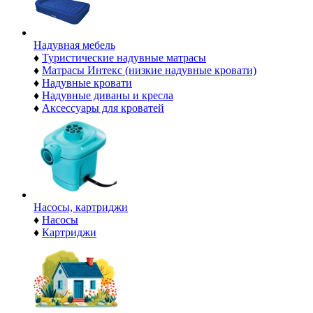
Надувная мебель
♦
Туристические надувные матрасы
♦
Матрасы Интекс (низкие надувные кровати)
♦
Надувные кровати
♦
Надувные диваны и кресла
♦
Аксессуары для кроватей
Насосы, картриджи
♦
Насосы
♦
Картриджи