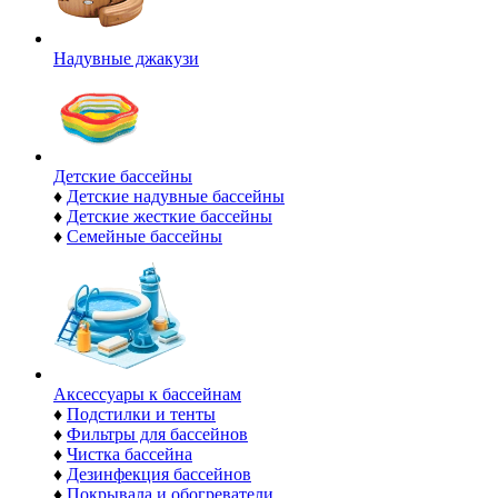
Надувные джакузи
Детские бассейны
♦
Детские надувные бассейны
♦
Детские жесткие бассейны
♦
Семейные бассейны
Аксессуары к бассейнам
♦
Подстилки и тенты
♦
Фильтры для бассейнов
♦
Чистка бассейна
♦
Дезинфекция бассейнов
♦
Покрывала и обогреватели