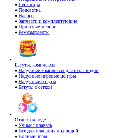
♦
Лестницы
♦
Подсветка
♦
Насосы
♦
Запчасти и комплектующие
♦
Приятные мелочи
♦
Ремкомплекты
Батуты, комплексы
♦
Надувные комплексы для игр с водой
♦
Надувные игровые центры
♦
Надувные батуты
♦
Батуты с сеткой
Отдых на воде
♦
Учимся плавать
♦
Все для плавания под водой
♦
Водные игры