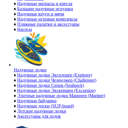
♦
Надувные матрасы и кресла
♦
Большие надувные игрушки
♦
Надувные круги и мячи
♦
Надувные игровые комплексы
♦
Пляжные палатки и аксессуары
♦
Насосы
Надувные лодки
♦
Надувные лодки Эксплорер (Explorer)
♦
Надувные лодки Челенджер (Challenger)
♦
Надувные лодки Сихок (Seahawk)
♦
Надувные лодки Экскершен (Excursion)
♦
Элитные надувные лодки Маринер (Mariner)
♦
Надувные байдарки
♦
Надувные доски (SUP-board)
♦
Детские надувные лодки
♦
Аксессуары для лодок