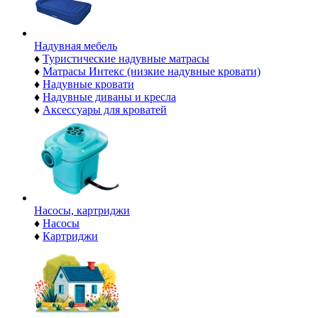
Надувная мебель
♦
Туристические надувные матрасы
♦
Матрасы Интекс (низкие надувные кровати)
♦
Надувные кровати
♦
Надувные диваны и кресла
♦
Аксессуары для кроватей
Насосы, картриджи
♦
Насосы
♦
Картриджи