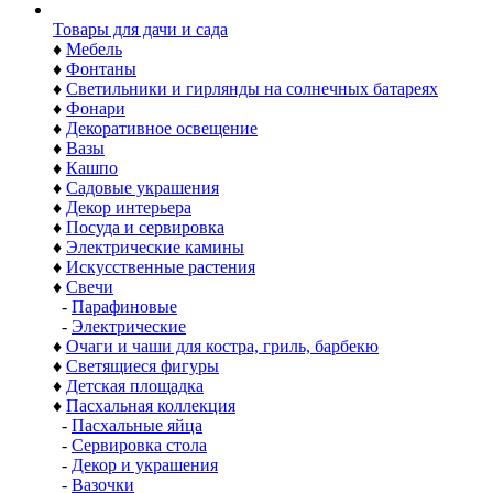
Товары для дачи и сада
♦
Мебель
♦
Фонтаны
♦
Светильники и гирлянды на солнечных батареях
♦
Фонари
♦
Декоративное освещение
♦
Вазы
♦
Кашпо
♦
Садовые украшения
♦
Декор интерьера
♦
Посуда и сервировка
♦
Электрические камины
♦
Искусственные растения
♦
Свечи
-
Парафиновые
-
Электрические
♦
Очаги и чаши для костра, гриль, барбекю
♦
Светящиеся фигуры
♦
Детская площадка
♦
Пасхальная коллекция
-
Пасхальные яйца
-
Сервировка стола
-
Декор и украшения
-
Вазочки