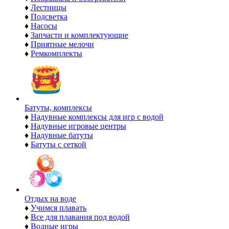
♦
Лестницы
♦
Подсветка
♦
Насосы
♦
Запчасти и комплектующие
♦
Приятные мелочи
♦
Ремкомплекты
Батуты, комплексы
♦
Надувные комплексы для игр с водой
♦
Надувные игровые центры
♦
Надувные батуты
♦
Батуты с сеткой
Отдых на воде
♦
Учимся плавать
♦
Все для плавания под водой
♦
Водные игры