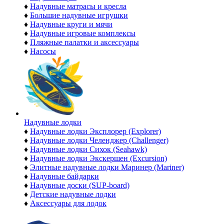
♦
Надувные матрасы и кресла
♦
Большие надувные игрушки
♦
Надувные круги и мячи
♦
Надувные игровые комплексы
♦
Пляжные палатки и аксессуары
♦
Насосы
Надувные лодки
♦
Надувные лодки Эксплорер (Explorer)
♦
Надувные лодки Челенджер (Challenger)
♦
Надувные лодки Сихок (Seahawk)
♦
Надувные лодки Экскершен (Excursion)
♦
Элитные надувные лодки Маринер (Mariner)
♦
Надувные байдарки
♦
Надувные доски (SUP-board)
♦
Детские надувные лодки
♦
Аксессуары для лодок