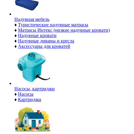
Надувная мебель
♦
Туристические надувные матрасы
♦
Матрасы Интекс (низкие надувные кровати)
♦
Надувные кровати
♦
Надувные диваны и кресла
♦
Аксессуары для кроватей
Насосы, картриджи
♦
Насосы
♦
Картриджи