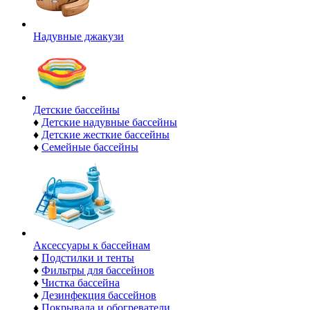
Надувные джакузи
Детские бассейны
♦
Детские надувные бассейны
♦
Детские жесткие бассейны
♦
Семейные бассейны
Аксессуары к бассейнам
♦
Подстилки и тенты
♦
Фильтры для бассейнов
♦
Чистка бассейна
♦
Дезинфекция бассейнов
♦
Покрывала и обогреватели