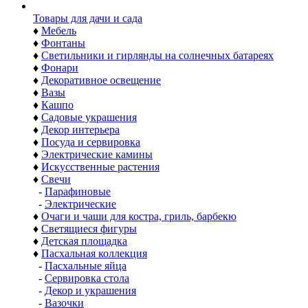
Товары для дачи и сада
♦
Мебель
♦
Фонтаны
♦
Светильники и гирлянды на солнечных батареях
♦
Фонари
♦
Декоративное освещение
♦
Вазы
♦
Кашпо
♦
Садовые украшения
♦
Декор интерьера
♦
Посуда и сервировка
♦
Электрические камины
♦
Искусственные растения
♦
Свечи
-
Парафиновые
-
Электрические
♦
Очаги и чаши для костра, гриль, барбекю
♦
Светящиеся фигуры
♦
Детская площадка
♦
Пасхальная коллекция
-
Пасхальные яйца
-
Сервировка стола
-
Декор и украшения
-
Вазочки