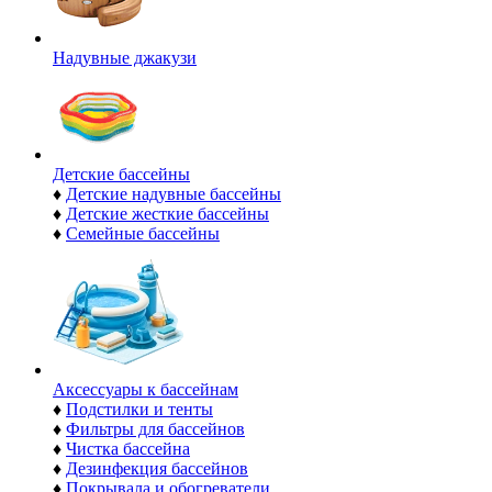
Надувные джакузи
Детские бассейны
♦
Детские надувные бассейны
♦
Детские жесткие бассейны
♦
Семейные бассейны
Аксессуары к бассейнам
♦
Подстилки и тенты
♦
Фильтры для бассейнов
♦
Чистка бассейна
♦
Дезинфекция бассейнов
♦
Покрывала и обогреватели