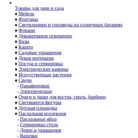
Товары для дачи и сада
♦
Мебель
♦
Фонтаны
♦
Светильники и гирлянды на солнечных батареях
♦
Фонари
♦
Декоративное освещение
♦
Вазы
♦
Кашпо
♦
Садовые украшения
♦
Декор интерьера
♦
Посуда и сервировка
♦
Электрические камины
♦
Искусственные растения
♦
Свечи
-
Парафиновые
-
Электрические
♦
Очаги и чаши для костра, гриль, барбекю
♦
Светящиеся фигуры
♦
Детская площадка
♦
Пасхальная коллекция
-
Пасхальные яйца
-
Сервировка стола
-
Декор и украшения
-
Вазочки