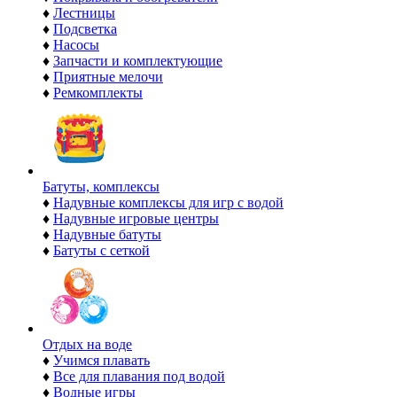
♦
Лестницы
♦
Подсветка
♦
Насосы
♦
Запчасти и комплектующие
♦
Приятные мелочи
♦
Ремкомплекты
Батуты, комплексы
♦
Надувные комплексы для игр с водой
♦
Надувные игровые центры
♦
Надувные батуты
♦
Батуты с сеткой
Отдых на воде
♦
Учимся плавать
♦
Все для плавания под водой
♦
Водные игры