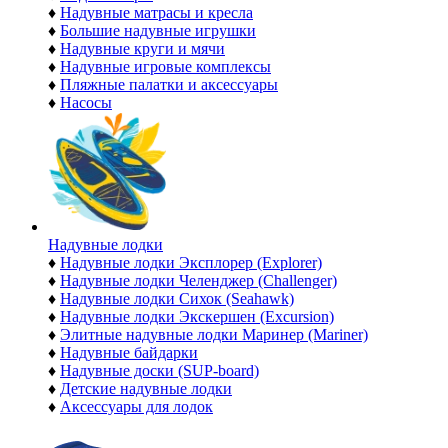
♦
Надувные матрасы и кресла
♦
Большие надувные игрушки
♦
Надувные круги и мячи
♦
Надувные игровые комплексы
♦
Пляжные палатки и аксессуары
♦
Насосы
Надувные лодки
♦
Надувные лодки Эксплорер (Explorer)
♦
Надувные лодки Челенджер (Challenger)
♦
Надувные лодки Сихок (Seahawk)
♦
Надувные лодки Экскершен (Excursion)
♦
Элитные надувные лодки Маринер (Mariner)
♦
Надувные байдарки
♦
Надувные доски (SUP-board)
♦
Детские надувные лодки
♦
Аксессуары для лодок