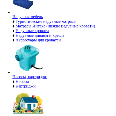
Надувная мебель
♦
Туристические надувные матрасы
♦
Матрасы Интекс (низкие надувные кровати)
♦
Надувные кровати
♦
Надувные диваны и кресла
♦
Аксессуары для кроватей
Насосы, картриджи
♦
Насосы
♦
Картриджи