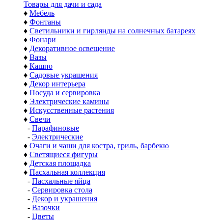
Товары для дачи и сада
♦
Мебель
♦
Фонтаны
♦
Светильники и гирлянды на солнечных батареях
♦
Фонари
♦
Декоративное освещение
♦
Вазы
♦
Кашпо
♦
Садовые украшения
♦
Декор интерьера
♦
Посуда и сервировка
♦
Электрические камины
♦
Искусственные растения
♦
Свечи
-
Парафиновые
-
Электрические
♦
Очаги и чаши для костра, гриль, барбекю
♦
Светящиеся фигуры
♦
Детская площадка
♦
Пасхальная коллекция
-
Пасхальные яйца
-
Сервировка стола
-
Декор и украшения
-
Вазочки
-
Цветы