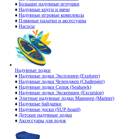
♦
Большие надувные игрушки
♦
Надувные круги и мячи
♦
Надувные игровые комплексы
♦
Пляжные палатки и аксессуары
♦
Насосы
Надувные лодки
♦
Надувные лодки Эксплорер (Explorer)
♦
Надувные лодки Челенджер (Challenger)
♦
Надувные лодки Сихок (Seahawk)
♦
Надувные лодки Экскершен (Excursion)
♦
Элитные надувные лодки Маринер (Mariner)
♦
Надувные байдарки
♦
Надувные доски (SUP-board)
♦
Детские надувные лодки
♦
Аксессуары для лодок