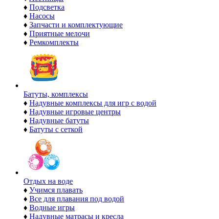
♦
Подсветка
♦
Насосы
♦
Запчасти и комплектующие
♦
Приятные мелочи
♦
Ремкомплекты
Батуты, комплексы
♦
Надувные комплексы для игр с водой
♦
Надувные игровые центры
♦
Надувные батуты
♦
Батуты с сеткой
Отдых на воде
♦
Учимся плавать
♦
Все для плавания под водой
♦
Водные игры
♦
Надувные матрасы и кресла