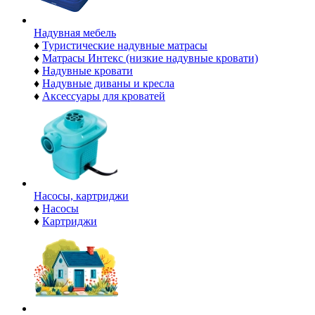
Надувная мебель
♦
Туристические надувные матрасы
♦
Матрасы Интекс (низкие надувные кровати)
♦
Надувные кровати
♦
Надувные диваны и кресла
♦
Аксессуары для кроватей
Насосы, картриджи
♦
Насосы
♦
Картриджи