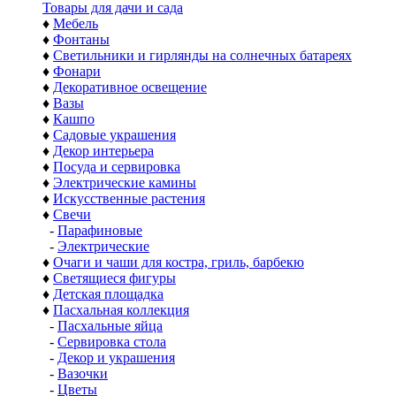
Товары для дачи и сада
♦
Мебель
♦
Фонтаны
♦
Светильники и гирлянды на солнечных батареях
♦
Фонари
♦
Декоративное освещение
♦
Вазы
♦
Кашпо
♦
Садовые украшения
♦
Декор интерьера
♦
Посуда и сервировка
♦
Электрические камины
♦
Искусственные растения
♦
Свечи
-
Парафиновые
-
Электрические
♦
Очаги и чаши для костра, гриль, барбекю
♦
Светящиеся фигуры
♦
Детская площадка
♦
Пасхальная коллекция
-
Пасхальные яйца
-
Сервировка стола
-
Декор и украшения
-
Вазочки
-
Цветы