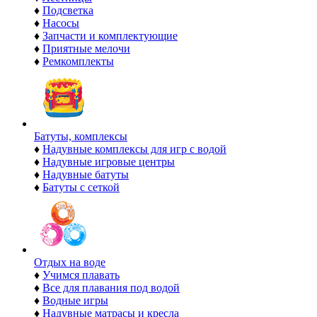
♦
Подсветка
♦
Насосы
♦
Запчасти и комплектующие
♦
Приятные мелочи
♦
Ремкомплекты
Батуты, комплексы
♦
Надувные комплексы для игр с водой
♦
Надувные игровые центры
♦
Надувные батуты
♦
Батуты с сеткой
Отдых на воде
♦
Учимся плавать
♦
Все для плавания под водой
♦
Водные игры
♦
Надувные матрасы и кресла