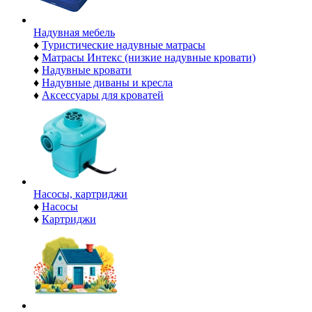
Надувная мебель
♦
Туристические надувные матрасы
♦
Матрасы Интекс (низкие надувные кровати)
♦
Надувные кровати
♦
Надувные диваны и кресла
♦
Аксессуары для кроватей
Насосы, картриджи
♦
Насосы
♦
Картриджи