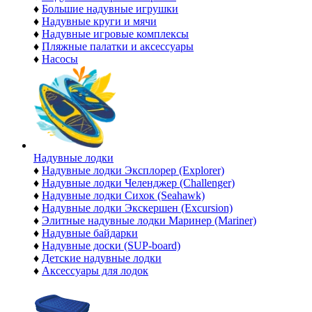
♦
Большие надувные игрушки
♦
Надувные круги и мячи
♦
Надувные игровые комплексы
♦
Пляжные палатки и аксессуары
♦
Насосы
Надувные лодки
♦
Надувные лодки Эксплорер (Explorer)
♦
Надувные лодки Челенджер (Challenger)
♦
Надувные лодки Сихок (Seahawk)
♦
Надувные лодки Экскершен (Excursion)
♦
Элитные надувные лодки Маринер (Mariner)
♦
Надувные байдарки
♦
Надувные доски (SUP-board)
♦
Детские надувные лодки
♦
Аксессуары для лодок