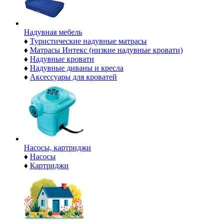
Надувная мебель
♦
Туристические надувные матрасы
♦
Матрасы Интекс (низкие надувные кровати)
♦
Надувные кровати
♦
Надувные диваны и кресла
♦
Аксессуары для кроватей
Насосы, картриджи
♦
Насосы
♦
Картриджи