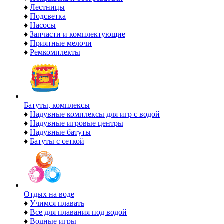
♦
Лестницы
♦
Подсветка
♦
Насосы
♦
Запчасти и комплектующие
♦
Приятные мелочи
♦
Ремкомплекты
Батуты, комплексы
♦
Надувные комплексы для игр с водой
♦
Надувные игровые центры
♦
Надувные батуты
♦
Батуты с сеткой
Отдых на воде
♦
Учимся плавать
♦
Все для плавания под водой
♦
Водные игры