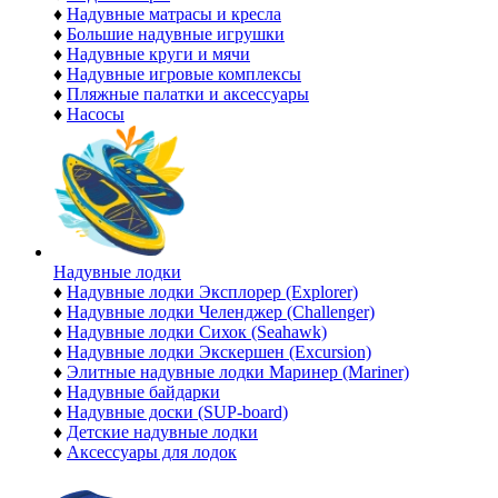
♦
Надувные матрасы и кресла
♦
Большие надувные игрушки
♦
Надувные круги и мячи
♦
Надувные игровые комплексы
♦
Пляжные палатки и аксессуары
♦
Насосы
Надувные лодки
♦
Надувные лодки Эксплорер (Explorer)
♦
Надувные лодки Челенджер (Challenger)
♦
Надувные лодки Сихок (Seahawk)
♦
Надувные лодки Экскершен (Excursion)
♦
Элитные надувные лодки Маринер (Mariner)
♦
Надувные байдарки
♦
Надувные доски (SUP-board)
♦
Детские надувные лодки
♦
Аксессуары для лодок