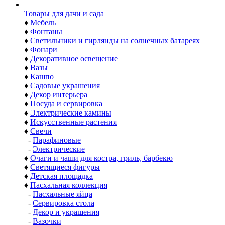
Товары для дачи и сада
♦
Мебель
♦
Фонтаны
♦
Светильники и гирлянды на солнечных батареях
♦
Фонари
♦
Декоративное освещение
♦
Вазы
♦
Кашпо
♦
Садовые украшения
♦
Декор интерьера
♦
Посуда и сервировка
♦
Электрические камины
♦
Искусственные растения
♦
Свечи
-
Парафиновые
-
Электрические
♦
Очаги и чаши для костра, гриль, барбекю
♦
Светящиеся фигуры
♦
Детская площадка
♦
Пасхальная коллекция
-
Пасхальные яйца
-
Сервировка стола
-
Декор и украшения
-
Вазочки