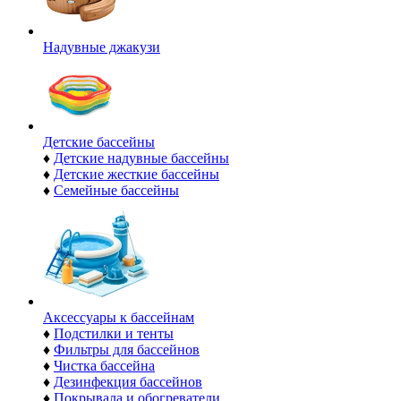
Надувные джакузи
Детские бассейны
♦
Детские надувные бассейны
♦
Детские жесткие бассейны
♦
Семейные бассейны
Аксессуары к бассейнам
♦
Подстилки и тенты
♦
Фильтры для бассейнов
♦
Чистка бассейна
♦
Дезинфекция бассейнов
♦
Покрывала и обогреватели