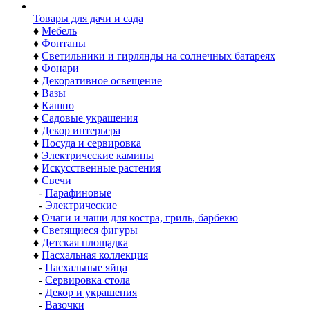
Товары для дачи и сада
♦
Мебель
♦
Фонтаны
♦
Светильники и гирлянды на солнечных батареях
♦
Фонари
♦
Декоративное освещение
♦
Вазы
♦
Кашпо
♦
Садовые украшения
♦
Декор интерьера
♦
Посуда и сервировка
♦
Электрические камины
♦
Искусственные растения
♦
Свечи
-
Парафиновые
-
Электрические
♦
Очаги и чаши для костра, гриль, барбекю
♦
Светящиеся фигуры
♦
Детская площадка
♦
Пасхальная коллекция
-
Пасхальные яйца
-
Сервировка стола
-
Декор и украшения
-
Вазочки