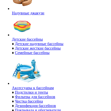
Надувные джакузи
Детские бассейны
♦
Детские надувные бассейны
♦
Детские жесткие бассейны
♦
Семейные бассейны
Аксессуары к бассейнам
♦
Подстилки и тенты
♦
Фильтры для бассейнов
♦
Чистка бассейна
♦
Дезинфекция бассейнов
♦
Покрывала и обогреватели