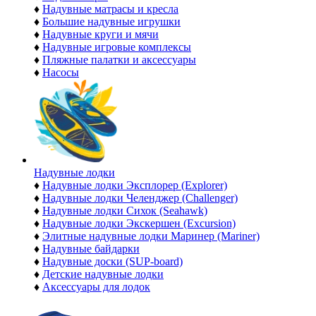
♦
Надувные матрасы и кресла
♦
Большие надувные игрушки
♦
Надувные круги и мячи
♦
Надувные игровые комплексы
♦
Пляжные палатки и аксессуары
♦
Насосы
Надувные лодки
♦
Надувные лодки Эксплорер (Explorer)
♦
Надувные лодки Челенджер (Challenger)
♦
Надувные лодки Сихок (Seahawk)
♦
Надувные лодки Экскершен (Excursion)
♦
Элитные надувные лодки Маринер (Mariner)
♦
Надувные байдарки
♦
Надувные доски (SUP-board)
♦
Детские надувные лодки
♦
Аксессуары для лодок