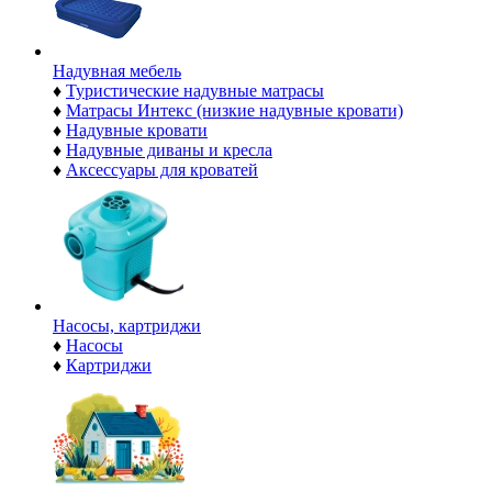
Надувная мебель
♦
Туристические надувные матрасы
♦
Матрасы Интекс (низкие надувные кровати)
♦
Надувные кровати
♦
Надувные диваны и кресла
♦
Аксессуары для кроватей
Насосы, картриджи
♦
Насосы
♦
Картриджи