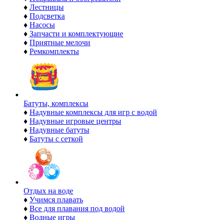
♦
Лестницы
♦
Подсветка
♦
Насосы
♦
Запчасти и комплектующие
♦
Приятные мелочи
♦
Ремкомплекты
Батуты, комплексы
♦
Надувные комплексы для игр с водой
♦
Надувные игровые центры
♦
Надувные батуты
♦
Батуты с сеткой
Отдых на воде
♦
Учимся плавать
♦
Все для плавания под водой
♦
Водные игры