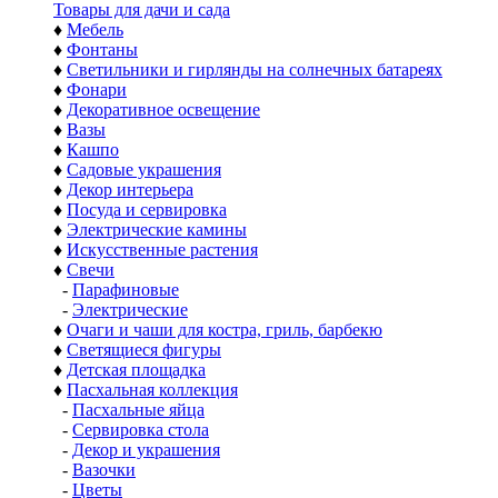
Товары для дачи и сада
♦
Мебель
♦
Фонтаны
♦
Светильники и гирлянды на солнечных батареях
♦
Фонари
♦
Декоративное освещение
♦
Вазы
♦
Кашпо
♦
Садовые украшения
♦
Декор интерьера
♦
Посуда и сервировка
♦
Электрические камины
♦
Искусственные растения
♦
Свечи
-
Парафиновые
-
Электрические
♦
Очаги и чаши для костра, гриль, барбекю
♦
Светящиеся фигуры
♦
Детская площадка
♦
Пасхальная коллекция
-
Пасхальные яйца
-
Сервировка стола
-
Декор и украшения
-
Вазочки
-
Цветы