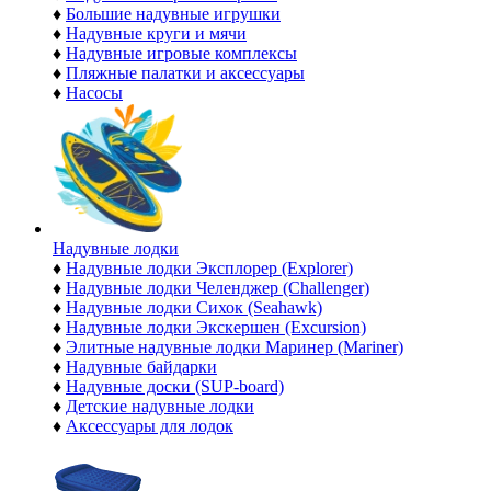
♦
Большие надувные игрушки
♦
Надувные круги и мячи
♦
Надувные игровые комплексы
♦
Пляжные палатки и аксессуары
♦
Насосы
Надувные лодки
♦
Надувные лодки Эксплорер (Explorer)
♦
Надувные лодки Челенджер (Challenger)
♦
Надувные лодки Сихок (Seahawk)
♦
Надувные лодки Экскершен (Excursion)
♦
Элитные надувные лодки Маринер (Mariner)
♦
Надувные байдарки
♦
Надувные доски (SUP-board)
♦
Детские надувные лодки
♦
Аксессуары для лодок