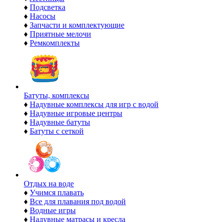
♦
Подсветка
♦
Насосы
♦
Запчасти и комплектующие
♦
Приятные мелочи
♦
Ремкомплекты
Батуты, комплексы
♦
Надувные комплексы для игр с водой
♦
Надувные игровые центры
♦
Надувные батуты
♦
Батуты с сеткой
Отдых на воде
♦
Учимся плавать
♦
Все для плавания под водой
♦
Водные игры
♦
Надувные матрасы и кресла