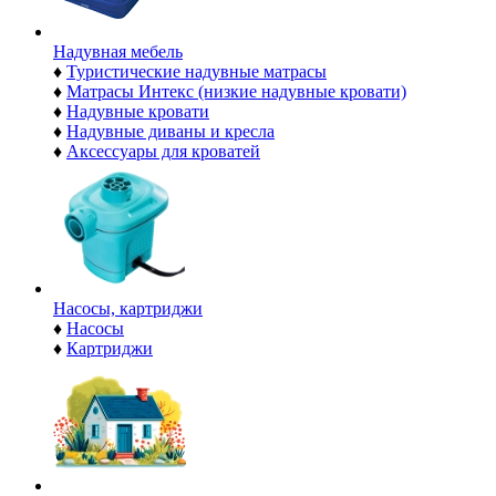
Надувная мебель
♦
Туристические надувные матрасы
♦
Матрасы Интекс (низкие надувные кровати)
♦
Надувные кровати
♦
Надувные диваны и кресла
♦
Аксессуары для кроватей
Насосы, картриджи
♦
Насосы
♦
Картриджи