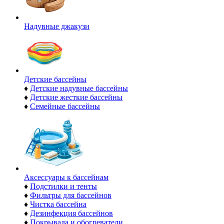
Надувные джакузи
Детские бассейны
♦
Детские надувные бассейны
♦
Детские жесткие бассейны
♦
Семейные бассейны
Аксессуары к бассейнам
♦
Подстилки и тенты
♦
Фильтры для бассейнов
♦
Чистка бассейна
♦
Дезинфекция бассейнов
♦
Покрывала и обогреватели