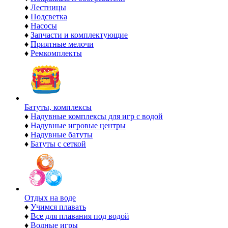
♦
Лестницы
♦
Подсветка
♦
Насосы
♦
Запчасти и комплектующие
♦
Приятные мелочи
♦
Ремкомплекты
Батуты, комплексы
♦
Надувные комплексы для игр с водой
♦
Надувные игровые центры
♦
Надувные батуты
♦
Батуты с сеткой
Отдых на воде
♦
Учимся плавать
♦
Все для плавания под водой
♦
Водные игры