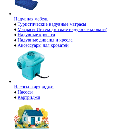
Надувная мебель
♦
Туристические надувные матрасы
♦
Матрасы Интекс (низкие надувные кровати)
♦
Надувные кровати
♦
Надувные диваны и кресла
♦
Аксессуары для кроватей
Насосы, картриджи
♦
Насосы
♦
Картриджи