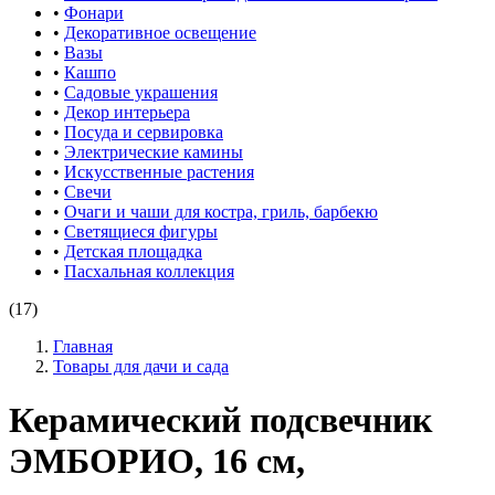
•
Фонари
•
Декоративное освещение
•
Вазы
•
Кашпо
•
Садовые украшения
•
Декор интерьера
•
Посуда и сервировка
•
Электрические камины
•
Искусственные растения
•
Свечи
•
Очаги и чаши для костра, гриль, барбекю
•
Светящиеся фигуры
•
Детская площадка
•
Пасхальная коллекция
(17)
Главная
Товары для дачи и сада
Керамический подсвечник
ЭМБОРИО, 16 см,