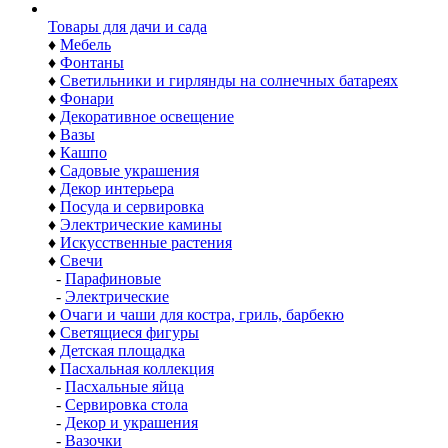
Товары для дачи и сада
♦
Мебель
♦
Фонтаны
♦
Светильники и гирлянды на солнечных батареях
♦
Фонари
♦
Декоративное освещение
♦
Вазы
♦
Кашпо
♦
Садовые украшения
♦
Декор интерьера
♦
Посуда и сервировка
♦
Электрические камины
♦
Искусственные растения
♦
Свечи
-
Парафиновые
-
Электрические
♦
Очаги и чаши для костра, гриль, барбекю
♦
Светящиеся фигуры
♦
Детская площадка
♦
Пасхальная коллекция
-
Пасхальные яйца
-
Сервировка стола
-
Декор и украшения
-
Вазочки