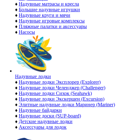
♦
Надувные матрасы и кресла
♦
Большие надувные игрушки
♦
Надувные круги и мячи
♦
Надувные игровые комплексы
♦
Пляжные палатки и аксессуары
♦
Насосы
Надувные лодки
♦
Надувные лодки Эксплорер (Explorer)
♦
Надувные лодки Челенджер (Challenger)
♦
Надувные лодки Сихок (Seahawk)
♦
Надувные лодки Экскершен (Excursion)
♦
Элитные надувные лодки Маринер (Mariner)
♦
Надувные байдарки
♦
Надувные доски (SUP-board)
♦
Детские надувные лодки
♦
Аксессуары для лодок