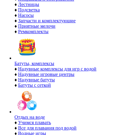
♦
Лестницы
♦
Подсветка
♦
Насосы
♦
Запчасти и комплектующие
♦
Приятные мелочи
♦
Ремкомплекты
Батуты, комплексы
♦
Надувные комплексы для игр с водой
♦
Надувные игровые центры
♦
Надувные батуты
♦
Батуты с сеткой
Отдых на воде
♦
Учимся плавать
♦
Все для плавания под водой
♦
Водные игры