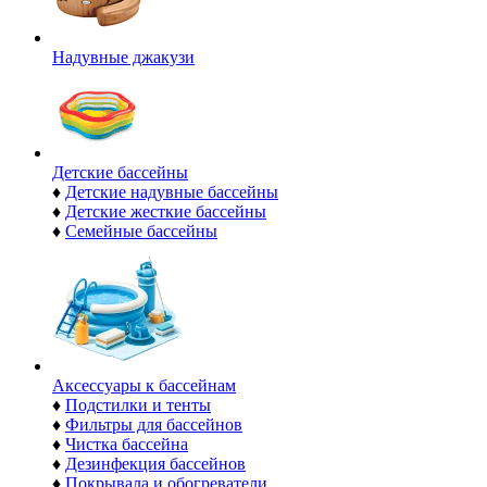
Надувные джакузи
Детские бассейны
♦
Детские надувные бассейны
♦
Детские жесткие бассейны
♦
Семейные бассейны
Аксессуары к бассейнам
♦
Подстилки и тенты
♦
Фильтры для бассейнов
♦
Чистка бассейна
♦
Дезинфекция бассейнов
♦
Покрывала и обогреватели