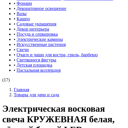
•
Фонари
•
Декоративное освещение
•
Вазы
•
Кашпо
•
Садовые украшения
•
Декор интерьера
•
Посуда и сервировка
•
Электрические камины
•
Искусственные растения
•
Свечи
•
Очаги и чаши для костра, гриль, барбекю
•
Светящиеся фигуры
•
Детская площадка
•
Пасхальная коллекция
(17)
Главная
Товары для дачи и сада
Электрическая восковая
свеча КРУЖЕВНАЯ белая,