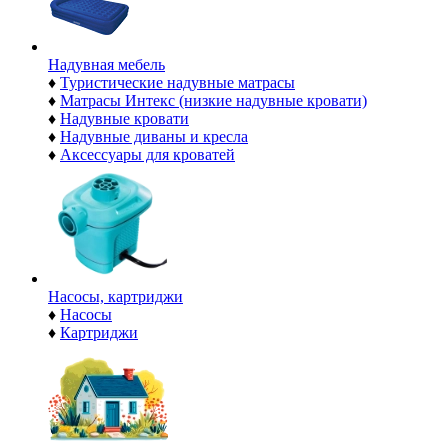
Надувная мебель
♦
Туристические надувные матрасы
♦
Матрасы Интекс (низкие надувные кровати)
♦
Надувные кровати
♦
Надувные диваны и кресла
♦
Аксессуары для кроватей
Насосы, картриджи
♦
Насосы
♦
Картриджи