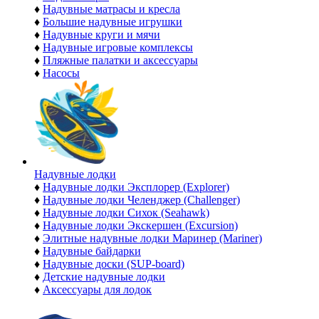
♦
Надувные матрасы и кресла
♦
Большие надувные игрушки
♦
Надувные круги и мячи
♦
Надувные игровые комплексы
♦
Пляжные палатки и аксессуары
♦
Насосы
Надувные лодки
♦
Надувные лодки Эксплорер (Explorer)
♦
Надувные лодки Челенджер (Challenger)
♦
Надувные лодки Сихок (Seahawk)
♦
Надувные лодки Экскершен (Excursion)
♦
Элитные надувные лодки Маринер (Mariner)
♦
Надувные байдарки
♦
Надувные доски (SUP-board)
♦
Детские надувные лодки
♦
Аксессуары для лодок