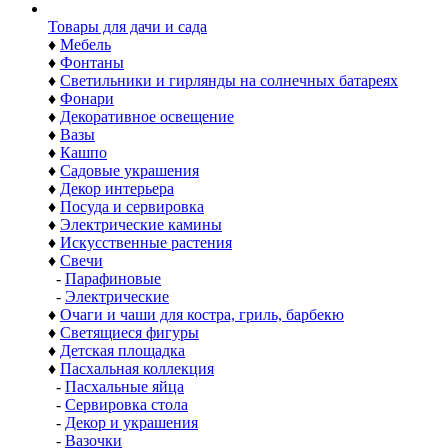
Товары для дачи и сада
♦
Мебель
♦
Фонтаны
♦
Светильники и гирлянды на солнечных батареях
♦
Фонари
♦
Декоративное освещение
♦
Вазы
♦
Кашпо
♦
Садовые украшения
♦
Декор интерьера
♦
Посуда и сервировка
♦
Электрические камины
♦
Искусственные растения
♦
Свечи
-
Парафиновые
-
Электрические
♦
Очаги и чаши для костра, гриль, барбекю
♦
Светящиеся фигуры
♦
Детская площадка
♦
Пасхальная коллекция
-
Пасхальные яйца
-
Сервировка стола
-
Декор и украшения
-
Вазочки