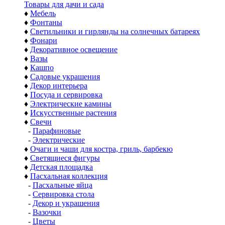
Товары для дачи и сада
♦
Мебель
♦
Фонтаны
♦
Светильники и гирлянды на солнечных батареях
♦
Фонари
♦
Декоративное освещение
♦
Вазы
♦
Кашпо
♦
Садовые украшения
♦
Декор интерьера
♦
Посуда и сервировка
♦
Электрические камины
♦
Искусственные растения
♦
Свечи
-
Парафиновые
-
Электрические
♦
Очаги и чаши для костра, гриль, барбекю
♦
Светящиеся фигуры
♦
Детская площадка
♦
Пасхальная коллекция
-
Пасхальные яйца
-
Сервировка стола
-
Декор и украшения
-
Вазочки
-
Цветы