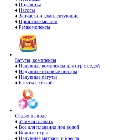
♦
Подсветка
♦
Насосы
♦
Запчасти и комплектующие
♦
Приятные мелочи
♦
Ремкомплекты
Батуты, комплексы
♦
Надувные комплексы для игр с водой
♦
Надувные игровые центры
♦
Надувные батуты
♦
Батуты с сеткой
Отдых на воде
♦
Учимся плавать
♦
Все для плавания под водой
♦
Водные игры
♦
Надувные матрасы и кресла