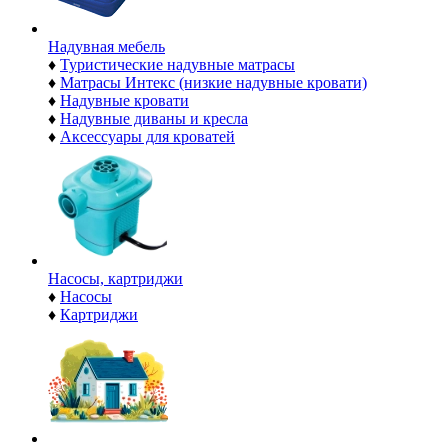
Надувная мебель
♦
Туристические надувные матрасы
♦
Матрасы Интекс (низкие надувные кровати)
♦
Надувные кровати
♦
Надувные диваны и кресла
♦
Аксессуары для кроватей
Насосы, картриджи
♦
Насосы
♦
Картриджи