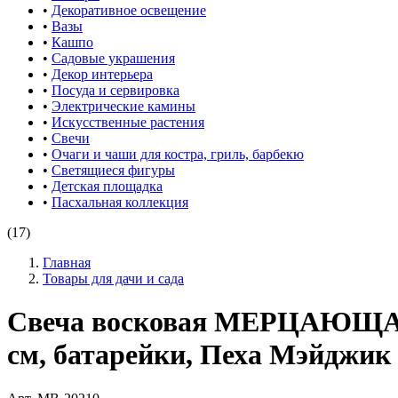
•
Декоративное освещение
•
Вазы
•
Кашпо
•
Садовые украшения
•
Декор интерьера
•
Посуда и сервировка
•
Электрические камины
•
Искусственные растения
•
Свечи
•
Очаги и чаши для костра, гриль, барбекю
•
Светящиеся фигуры
•
Детская площадка
•
Пасхальная коллекция
(17)
Главная
Товары для дачи и сада
Свеча восковая МЕРЦАЮЩАЯ,
см, батарейки, Пеха Мэйджик 