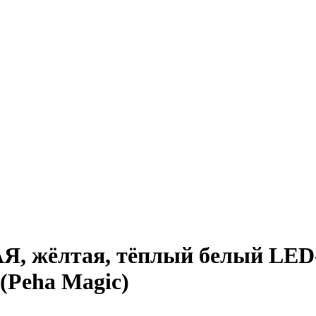
 жёлтая, тёплый белый LED-о
(Peha Magic)