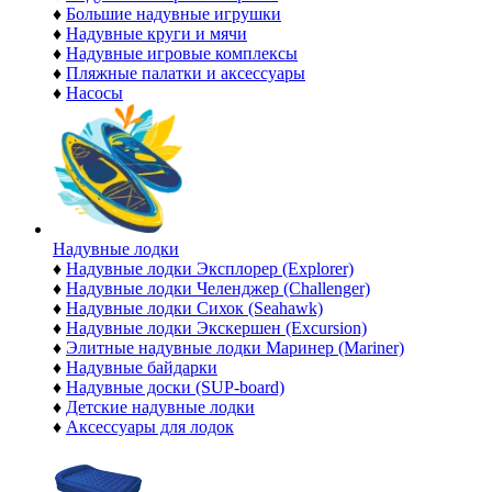
♦
Большие надувные игрушки
♦
Надувные круги и мячи
♦
Надувные игровые комплексы
♦
Пляжные палатки и аксессуары
♦
Насосы
Надувные лодки
♦
Надувные лодки Эксплорер (Explorer)
♦
Надувные лодки Челенджер (Challenger)
♦
Надувные лодки Сихок (Seahawk)
♦
Надувные лодки Экскершен (Excursion)
♦
Элитные надувные лодки Маринер (Mariner)
♦
Надувные байдарки
♦
Надувные доски (SUP-board)
♦
Детские надувные лодки
♦
Аксессуары для лодок