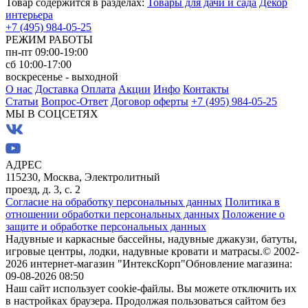
Товар содержится в разделах:
Товары для дачи и сада
Декор
интерьера
+7 (495) 984-05-25
РЕЖИМ РАБОТЫ
пн-пт 09:00-19:00
сб 10:00-17:00
воскресенье - выходной
О нас
Доставка
Оплата
Акции
Инфо
Контакты
Статьи
Вопрос-Ответ
Договор оферты
+7 (495) 984-05-25
МЫ В СОЦСЕТЯХ
АДРЕС
115230, Москва, Электролитный
проезд, д. 3, с. 2
Согласие на обработку персональных данных
Политика в
отношении обработки персональных данных
Положение о
защите и обработке персональных данных
Надувные и каркасные бассейны, надувные джакузи, батуты,
игровые центры, лодки, надувные кровати и матрасы.
© 2002-
2026 интернет-магазин "ИнтексКорп"
Обновление магазина:
09-08-2026 08:50
Наш сайт использует cookie-файлы. Вы можете отключить их
в настройках браузера. Продолжая пользоваться сайтом без