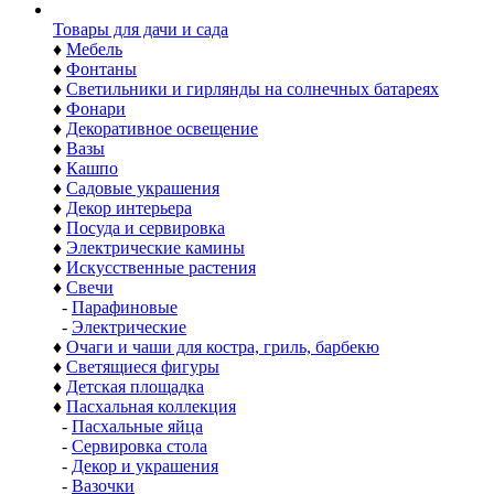
Товары для дачи и сада
♦
Мебель
♦
Фонтаны
♦
Светильники и гирлянды на солнечных батареях
♦
Фонари
♦
Декоративное освещение
♦
Вазы
♦
Кашпо
♦
Садовые украшения
♦
Декор интерьера
♦
Посуда и сервировка
♦
Электрические камины
♦
Искусственные растения
♦
Свечи
-
Парафиновые
-
Электрические
♦
Очаги и чаши для костра, гриль, барбекю
♦
Светящиеся фигуры
♦
Детская площадка
♦
Пасхальная коллекция
-
Пасхальные яйца
-
Сервировка стола
-
Декор и украшения
-
Вазочки