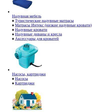
Надувная мебель
♦
Туристические надувные матрасы
♦
Матрасы Интекс (низкие надувные кровати)
♦
Надувные кровати
♦
Надувные диваны и кресла
♦
Аксессуары для кроватей
Насосы, картриджи
♦
Насосы
♦
Картриджи