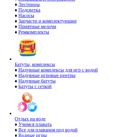
♦
Лестницы
♦
Подсветка
♦
Насосы
♦
Запчасти и комплектующие
♦
Приятные мелочи
♦
Ремкомплекты
Батуты, комплексы
♦
Надувные комплексы для игр с водой
♦
Надувные игровые центры
♦
Надувные батуты
♦
Батуты с сеткой
Отдых на воде
♦
Учимся плавать
♦
Все для плавания под водой
♦
Водные игры