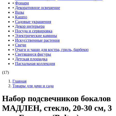
•
Фонари
•
Декоративное освещение
•
Вазы
•
Кашпо
•
Садовые украшения
•
Декор интерьера
•
Посуда и сервировка
•
Электрические камины
•
Искусственные растения
•
Свечи
•
Очаги и чаши для костра, гриль, барбекю
•
Светящиеся фигуры
•
Детская площадка
•
Пасхальная коллекция
(17)
Главная
Товары для дачи и сада
Набор подсвечников бокалов
МАДЛЕН, стекло, 20-30 см, 3