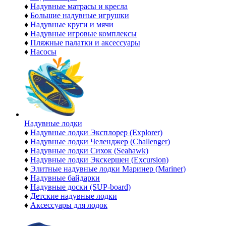
♦
Надувные матрасы и кресла
♦
Большие надувные игрушки
♦
Надувные круги и мячи
♦
Надувные игровые комплексы
♦
Пляжные палатки и аксессуары
♦
Насосы
Надувные лодки
♦
Надувные лодки Эксплорер (Explorer)
♦
Надувные лодки Челенджер (Challenger)
♦
Надувные лодки Сихок (Seahawk)
♦
Надувные лодки Экскершен (Excursion)
♦
Элитные надувные лодки Маринер (Mariner)
♦
Надувные байдарки
♦
Надувные доски (SUP-board)
♦
Детские надувные лодки
♦
Аксессуары для лодок