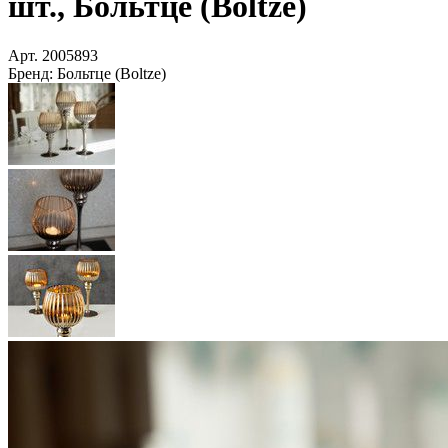
шт., Больтце (Boltze)
Арт.
2005893
Бренд:
Больтце (Boltze)